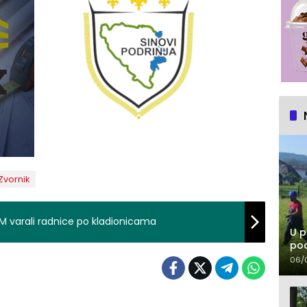
Zvornik
 varali radnice po kladionicama
U p
pod
06/