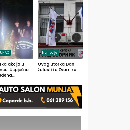
j jedino rješenje
TUNAC
Najnovije
ska akcija u
Ovog utorka Dan
ncu: Uspješno
žalosti i u Zvorniku
ađena
mdesetogodišnj
nka Lazić,
 iz Kravice.