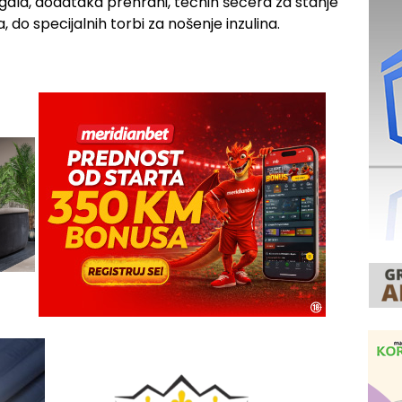
igala, dodataka prehrani, tečnih šećera za stanje
 do specijalnih torbi za nošenje inzulina.