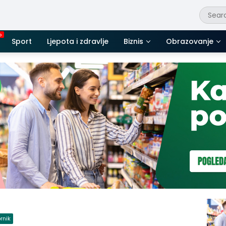
Sport
Ljepota i zdravlje
Biznis
Obrazovanje
rnik