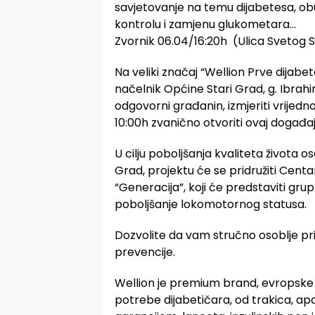
savjetovanje na temu dijabetesa, ob
kontrolu i zamjenu glukometara…
Zvornik 06.04/16:20h (Ulica Svetog 
Na veliki značaj “Wellion Prve dijabe
načelnik Općine Stari Grad, g. Ibrahi
odgovorni građanin, izmjeriti vrijednos
10:00h zvanično otvoriti ovaj događaj
U cilju poboljšanja kvaliteta života 
Grad, projektu će se pridružiti Cent
“Generacija”, koji će predstaviti gru
poboljšanje lokomotornog statusa.
Dozvolite da vam stručno osoblje pribl
prevencije.
Wellion je premium brand, evropske kv
potrebe dijabetičara, od trakica, a