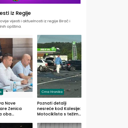
jesti iz Regije
vije vijesti i aktuelnosti iz regije Birač i
nih opština.
is
Crna Hronika
va Nove
Poznati detalji
zare Zenica
nesreće kod Kalesije:
a oba
Motociklista s težim,
dloga Vlade
dvoje vozača s
Ustrajni da je
lakšim povredama