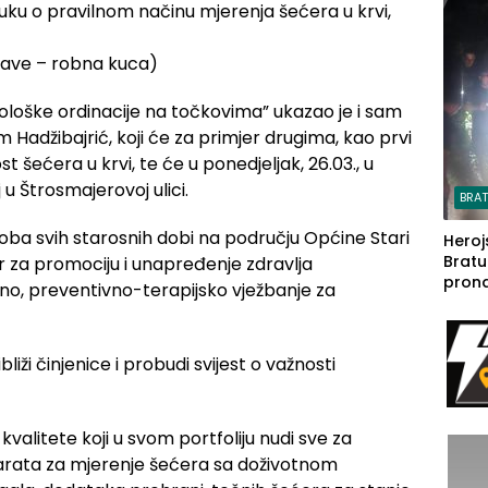
steča
uku o pravilnom načinu mjerenja šećera u krvi,
Save – robna kuca)
tološke ordinacije na točkovima” ukazao je i sam
m Hadžibajrić, koji će za primjer drugima, kao prvi
t šećera u krvi, te će u ponedjeljak, 26.03., u
 u Štrosmajerovoj ulici.
BRA
osoba svih starosnih dobi na području Općine Stari
Heroj
Bratu
ar za promociju i unapređenje zdravlja
pron
pno, preventivno-terapijsko vježbanje za
seda
a Iva
rodom
iži činjenice i probudi svijest o važnosti
alitete koji u svom portfoliju nudi sve za
parata za mjerenje šećera sa doživotnom