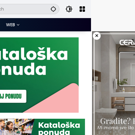
WEB
×