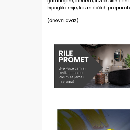
garancijom, lanceta, inzulinskih pen 
hipoglikemije, kozmetičkih preparata,
(dnevni avaz)