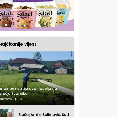
Najčitanije vijesti
etak bez struje dva naselja na
ručju Zvornika
08/2026
0
Slučaj Amire Selimović: Sud