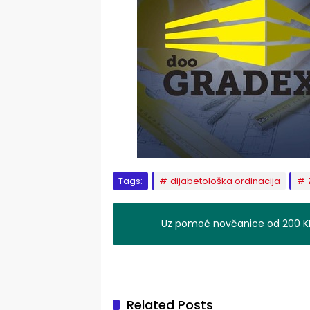
Tags:
dijabetološka ordinacija
Uz pomoć novčanice od 200 KM
Related Posts