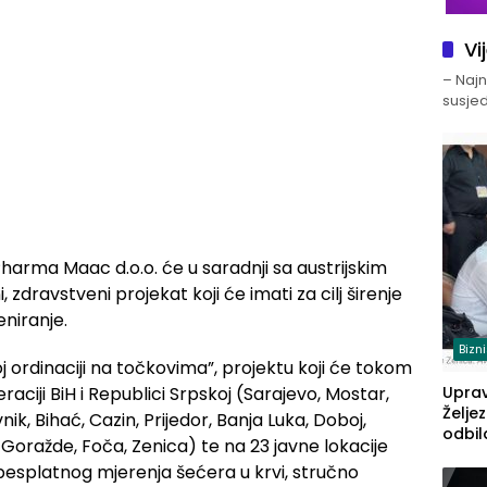
Vi
– Najno
susjed
Pharma Maac d.o.o. će u saradnji sa austrijskim
, zdravstveni projekat koji će imati za cilj širenje
eniranje.
Bizn
oj ordinaciji na točkovima”, projektu koji će tokom
aciji BiH i Republici Srpskoj (Sarajevo, Mostar,
Upra
Želje
vnik, Bihać, Cazin, Prijedor, Banja Luka, Doboj,
odbil
k, Goražde, Foča, Zenica) te na 23 javne lokacije
prije
esplatnog mjerenja šećera u krvi, stručno
FBiH: 