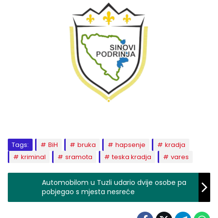
Tags:
BiH
bruka
hapsenje
kradja
kriminal
sramota
teska kradja
vares
Automobilom u Tuzli udario dvije osobe pa
pobjegao s mjesta nesreće