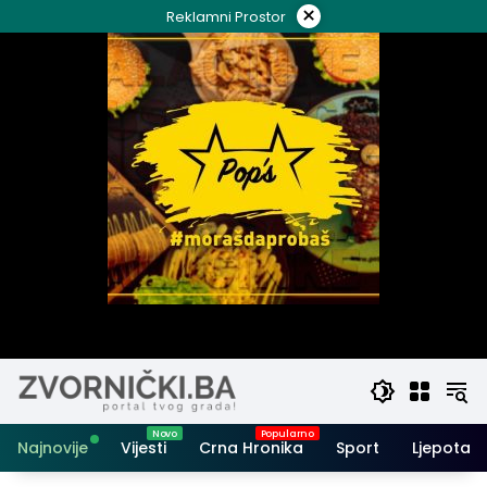
Skip
×
Reklamni Prostor
to
content
Najnovije
Vijesti
Crna Hronika
Sport
Ljepota i 