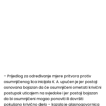
– Prijedlog za određivanje mjere pritvora protiv
osumnjičenog lica inicijala K. A. upućen je jer postoji
osnovana bojazan da će osumnjičeni ometati krivični
postupak uticajem na svjedoke i jer postoji bojazan
da bi osumnjičeni mogao ponoviti ili dovršiti
pokušano krivično djelo – kazala je glasnogovornica