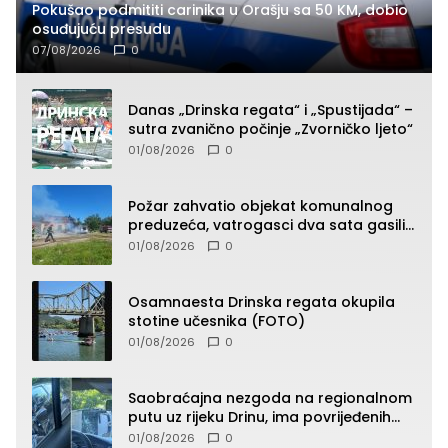
Pokušao podmititi carinika u Orašju sa 50 KM, dobio
osuđujuću presudu
07/08/2026
0
Danas „Drinska regata“ i „Spustijada“ –
sutra zvanično počinje „Zvorničko ljeto“
01/08/2026
0
Požar zahvatio objekat komunalnog
preduzeća, vatrogasci dva sata gasili
vatru (FOTO)
01/08/2026
0
Osamnaesta Drinska regata okupila
stotine učesnika (FOTO)
01/08/2026
0
Saobraćajna nezgoda na regionalnom
putu uz rijeku Drinu, ima povrijeđenih
lica (FOTO)
01/08/2026
0