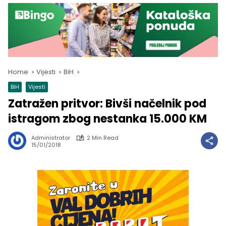
Home
Vijesti
BiH
BiH
Vijesti
Zatražen pritvor: Bivši načelnik pod
istragom zbog nestanka 15.000 KM
Administrator
2 Min Read
15/01/2018