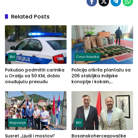
Related Posts
BiH
Crna Hronika
Pokušao podmititi carinika
Policija otkrila plantažu sa
u Orašju sa 50 KM, dobio
206 stabljika indijske
osuđujuću presudu
konoplje i kokain,
uhapšena jedna osoba
(FOTO)
Najnovije
BiH
Susret „Ljudi i mostovi“
Bosanskohercegovačke