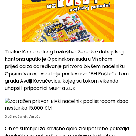
Tužilac Kantonalnog tužilaštva Zeničko-dobojskog
kantona uputio je Općinskom sudu u Visokom
prijedlog za određivanje pritvora bivšem načelniku
Općine Vareš i voditelju poslovnice “BH Pošte” u tom
gradu Avdiji Kovačeviću, kojeg su tokom vikenda
uhapsili pripadnici MUP-a ZDK.
Bivši načelnik Vareša
On se sumnjiči za krivično djelo zloupotrebe položaja
ili ovlaštenja, potvrđeno je iz policije i tužilaštva.