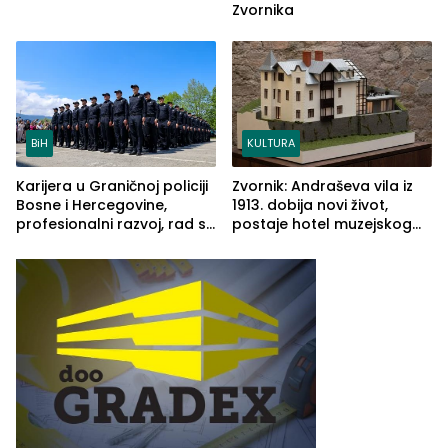
Zvornika
BiH
KULTURA
Karijera u Graničnoj policiji
Zvornik: Andraševa vila iz
Bosne i Hercegovine,
1913. dobija novi život,
profesionalni razvoj, rad sa
postaje hotel muzejskog
savremenom opremom i
tipa
služba građanima