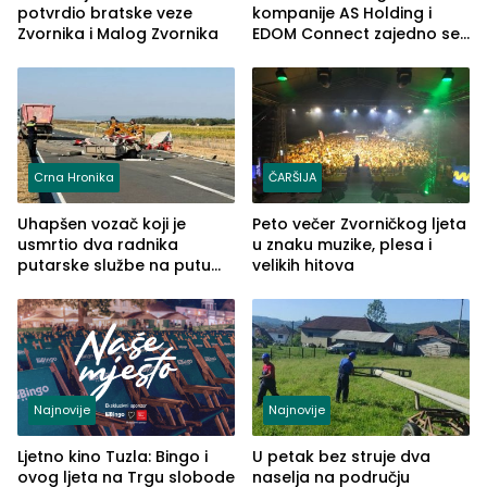
potvrdio bratske veze
kompanije AS Holding i
Zvornika i Malog Zvornika
EDOM Connect zajedno se
šire na tržište Maroka
Crna Hronika
ČARŠIJA
Uhapšen vozač koji je
Peto večer Zvorničkog ljeta
usmrtio dva radnika
u znaku muzike, plesa i
putarske službe na putu
velikih hitova
od Loznice prema Šapcu
(FOTO)
Najnovije
Najnovije
Ljetno kino Tuzla: Bingo i
U petak bez struje dva
ovog ljeta na Trgu slobode
naselja na području