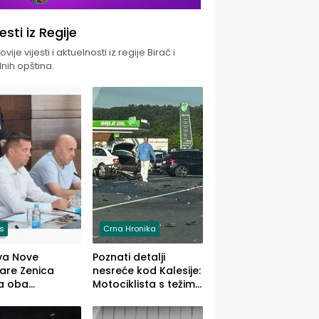
jesti iz Regije
vije vijesti i aktuelnosti iz regije Birač i
nih opština.
is
Crna Hronika
va Nove
Poznati detalji
zare Zenica
nesreće kod Kalesije:
a oba
Motociklista s težim,
dloga Vlade
dvoje vozača s
Ustrajni da je
lakšim povredama