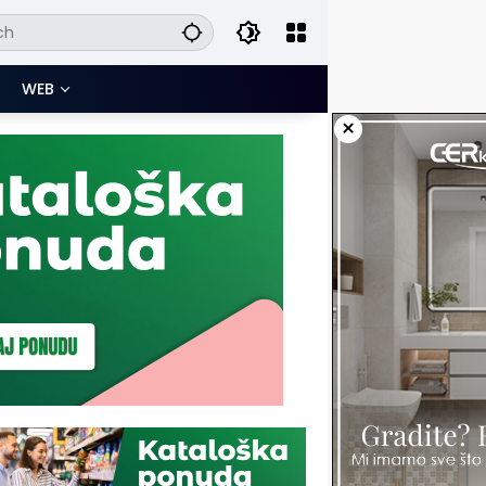
WEB
×