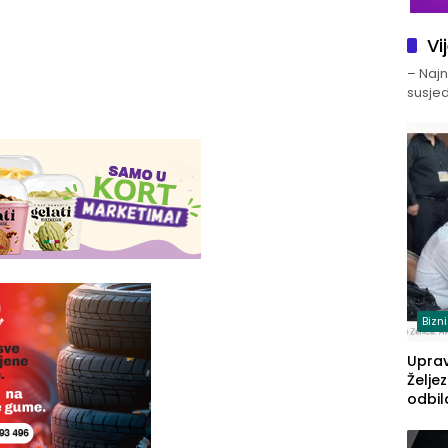
Vi
– Najno
susjed
Bizn
Upra
Želje
odbil
prije
FBiH: 