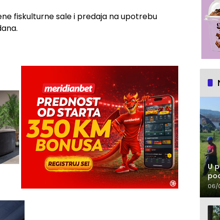
ne fiskulturne sale i predaja na upotrebu
dana.
U p
pod
06/