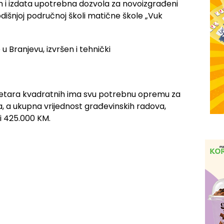
em i izdata upotrebna dozvola za novoizgrađeni
odišnjoj područnoj školi matične škole „Vuk
metara kvadratnih ima svu potrebnu opremu za
a, a ukupna vrijednost građevinskih radova,
i 425.000 KM.