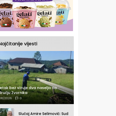
Najčitanije vijesti
etak bez struje dva naselja na
ručju Zvornika
08/2026
0
Slučaj Amire Selimović: Sud