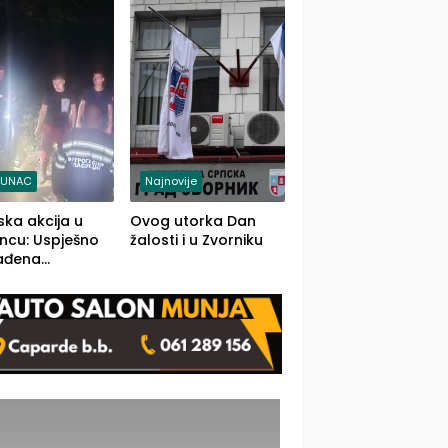
j jedino rješenje
TUNAC
Najnovije
ska akcija u
Ovog utorka Dan
ncu: Uspješno
žalosti i u Zvorniku
ađena
mdesetogodišnj
nka Lazić,
 iz Kravice.