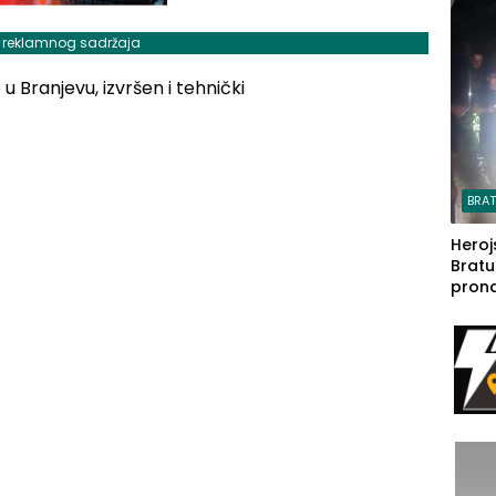
steča
j reklamnog sadržaja
BRA
Heroj
Bratu
pron
seda
a Iva
rodom