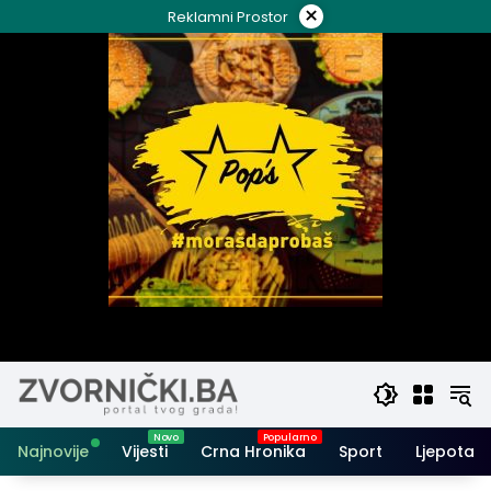
Skip
×
Reklamni Prostor
to
content
Najnovije
Vijesti
Crna Hronika
Sport
Ljepota i 