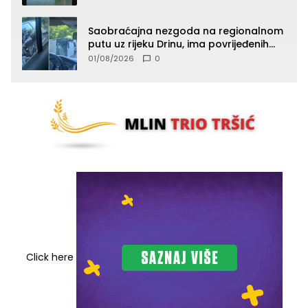
Saobraćajna nezgoda na regionalnom
putu uz rijeku Drinu, ima povrijeđenih
lica (FOTO)
01/08/2026
0
Click here