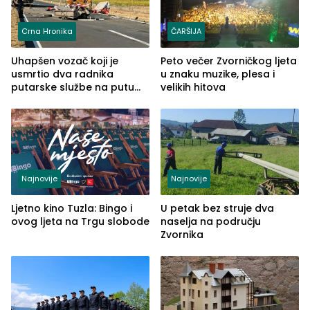
Crna Hronika
ČARŠIJA
Uhapšen vozač koji je
Peto večer Zvorničkog ljeta
usmrtio dva radnika
u znaku muzike, plesa i
putarske službe na putu
velikih hitova
od Loznice prema Šapcu
(FOTO)
Najnovije
Najnovije
Ljetno kino Tuzla: Bingo i
U petak bez struje dva
ovog ljeta na Trgu slobode
naselja na području
Zvornika