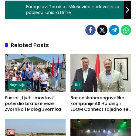
Eurogolovi Tomića i Miloševića nedovoljni za
pobjedu juniora Drine
Related Posts
Najnovije
BiH
Susret „Ljudi i mostovi“
Bosanskohercegovačke
potvrdio bratske veze
kompanije AS Holding i
Zvornika i Malog Zvornika
EDOM Connect zajedno se
šire na tržište Maroka