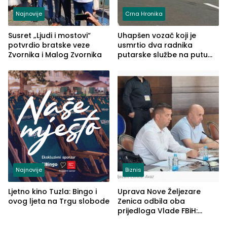
Najnovije
Crna Hronika
Susret „Ljudi i mostovi“
Uhapšen vozač koji je
potvrdio bratske veze
usmrtio dva radnika
Zvornika i Malog Zvornika
putarske službe na putu
od Loznice prema Šapcu
(FOTO)
Najnovije
Biznis
Ljetno kino Tuzla: Bingo i
Uprava Nove Željezare
ovog ljeta na Trgu slobode
Zenica odbila oba
prijedloga Vlade FBiH:
Ustrajni da je stečaj jedino