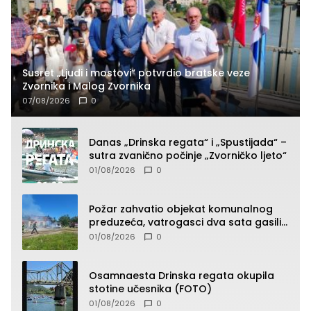
Susret „Ljudi i mostovi“ potvrdio bratske veze
Zvornika i Malog Zvornika
07/08/2026
0
Danas „Drinska regata“ i „Spustijada“ –
sutra zvanično počinje „Zvorničko ljeto“
01/08/2026
0
Požar zahvatio objekat komunalnog
preduzeća, vatrogasci dva sata gasili
vatru (FOTO)
01/08/2026
0
Osamnaesta Drinska regata okupila
stotine učesnika (FOTO)
01/08/2026
0