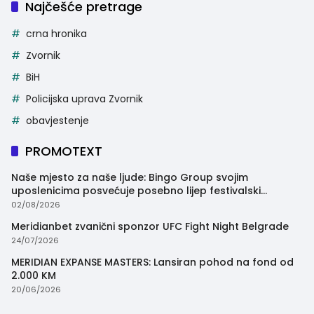
Najčešće pretrage
crna hronika
Zvornik
BiH
Policijska uprava Zvornik
obavjestenje
PROMOTEXT
Naše mjesto za naše ljude: Bingo Group svojim
uposlenicima posvećuje posebno lijep festivalski
trenutak
02/08/2026
Meridianbet zvanični sponzor UFC Fight Night Belgrade
24/07/2026
MERIDIAN EXPANSE MASTERS: Lansiran pohod na fond od
2.000 KM
20/06/2026