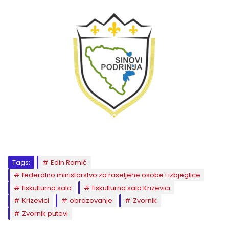
Tags:
Edin Ramić
federalno ministarstvo za raseljene osobe i izbjeglice
fiskulturna sala
fiskulturna sala Krizevici
Krizevici
obrazovanje
Zvornik
Zvornik putevi