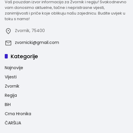
Vaš pouzdan izvor informacija za Zvornik i regiju! Svakodnevno
vam donosimo aktuelne, tačne i nepristrasne vijesti,
zanimljivosti i priče koje oblikuju našu zajednicu. Budite uvijek u
toku s nama!
Zvornik, 75400
zvornicki@gmail.com
Kategorije
Najnovije
Vijesti
Zvornik
Regija
BiH
Crna Hronika
ČARŠIJA