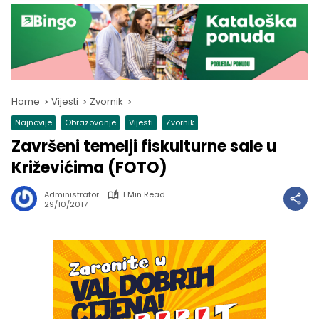
Home
Vijesti
Zvornik
Najnovije
Obrazovanje
Vijesti
Zvornik
Završeni temelji fiskulturne sale u
Križevićima (FOTO)
Administrator
1 Min Read
29/10/2017