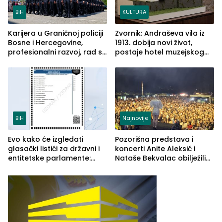
BiH
KULTURA
Karijera u Graničnoj policiji
Zvornik: Andraševa vila iz
Bosne i Hercegovine,
1913. dobija novi život,
profesionalni razvoj, rad sa
postaje hotel muzejskog
savremenom opremom i
tipa
služba građanima
BiH
Najnovije
Evo kako će izgledati
Pozorišna predstava i
glasački listići za državni i
koncerti Anite Aleksić i
entitetske parlamente:
Nataše Bekvalac obilježili
Najveće izmjene biće
četvrto veče Zvorničkog
vidljive na njima
ljeta (FOTO)