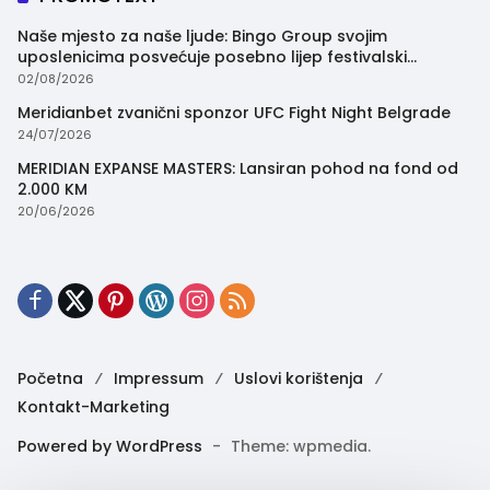
Naše mjesto za naše ljude: Bingo Group svojim
uposlenicima posvećuje posebno lijep festivalski
trenutak
02/08/2026
Meridianbet zvanični sponzor UFC Fight Night Belgrade
24/07/2026
MERIDIAN EXPANSE MASTERS: Lansiran pohod na fond od
2.000 KM
20/06/2026
Početna
Impressum
Uslovi korištenja
Kontakt-Marketing
Powered by WordPress
-
Theme: wpmedia.