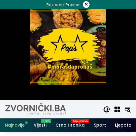
Skip
×
Reklamni Prostor
to
content
Najnovije
Vijesti
Crna Hronika
Sport
Ljepota i 