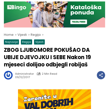
Home
Vijesti
Regija
Najnovije
Regija
Vijesti
ZBOG LJUBOMORE POKUŠAO DA
UBIJE DJEVOJKU I SEBE Nakon 19
mjeseci dolijao odbjegli robijaš
Administrator
2 Min Read
09/12/2017