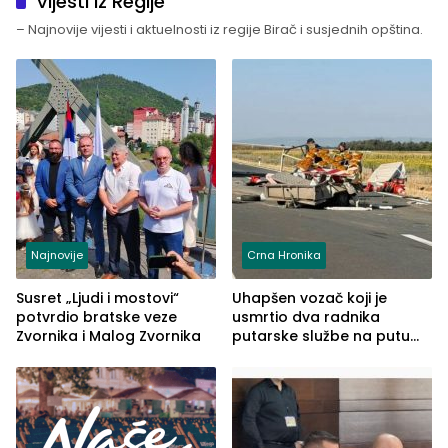
Vijesti iz Regije
– Najnovije vijesti i aktuelnosti iz regije Birač i susjednih opština.
Najnovije
Crna Hronika
Susret „Ljudi i mostovi“
Uhapšen vozač koji je
potvrdio bratske veze
usmrtio dva radnika
Zvornika i Malog Zvornika
putarske službe na putu
od Loznice prema Šapcu
(FOTO)