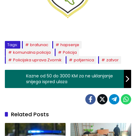
Tags:
bratunac
hapsenje
komunalna policija
Policija
Policijska uprava Zvornik
potjernica
zatvor
Kazne od 50 do 3000 KM za ne uklanjanje
snijega ispred ulaza
Related Posts