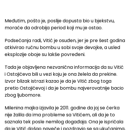
Međutim, pošto je, poslije dopusta bio u bjekstvu,
moraće da odrobija period koji mu je ostao.
Podsećanja radi, Vitić je osuđen, jer je pre šest godina
atkivirao ručnu bombu u sobi svoje devojke, a usled
eksplozije oboje su lakše povređeni.
Tada je objavljena nezvanična informacija da su Vitić
i Ostojićeva bili u vezi koju je ona želela da prekine.
Izvor blizak istrazi kazao je da je Vitić zbog toga
pretio Ostojićevoj i da je bombu najverovatnije bacio
zbog ljubomore.
Milenina majka izjavila je 2011. godine da joj se ćerka
nije žalila da ima probleme sa Vitićem, ali da je to
saznala tek posle nemilog događaja. Ona je ispričala
da je Vitić došao naveče i pozdravio se sa ukućanima,