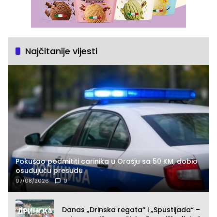
Najčitanije vijesti
Pokušao podmititi carinika u Orašju sa 50 KM, dobio
osuđujuću presudu
07/08/2026
0
Danas „Drinska regata“ i „Spustijada“ –