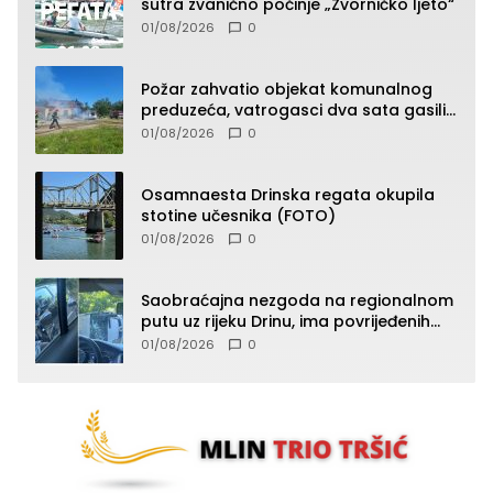
sutra zvanično počinje „Zvorničko ljeto“
01/08/2026
0
Požar zahvatio objekat komunalnog
preduzeća, vatrogasci dva sata gasili
vatru (FOTO)
01/08/2026
0
Osamnaesta Drinska regata okupila
stotine učesnika (FOTO)
01/08/2026
0
Saobraćajna nezgoda na regionalnom
putu uz rijeku Drinu, ima povrijeđenih
lica (FOTO)
01/08/2026
0