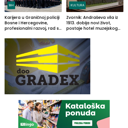
BiH
KULTURA
Karijera u Graničnoj policiji
Zvornik: Andraševa vila iz
Bosne i Hercegovine,
1913. dobija novi život,
profesionalni razvoj, rad sa
postaje hotel muzejskog
savremenom opremom i
tipa
služba građanima