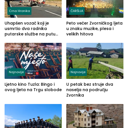
Crna Hronika
ČARŠIJA
Uhapšen vozač koji je
Peto večer Zvorničkog ljeta
usmrtio dva radnika
u znaku muzike, plesa i
putarske službe na putu
velikih hitova
od Loznice prema Šapcu
(FOTO)
Najnovije
Najnovije
Ljetno kino Tuzla: Bingo i
U petak bez struje dva
ovog ljeta na Trgu slobode
naselja na području
Zvornika