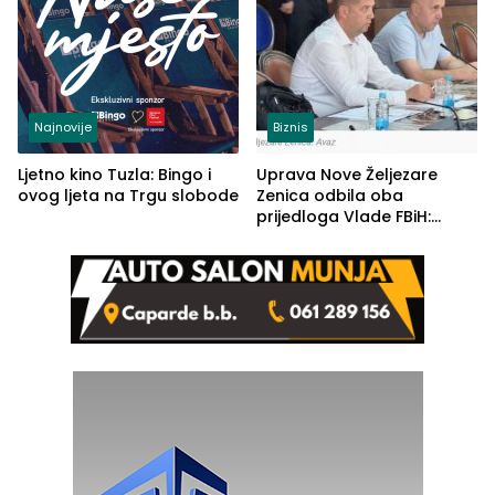
Najnovije
Biznis
Ljetno kino Tuzla: Bingo i
Uprava Nove Željezare
ovog ljeta na Trgu slobode
Zenica odbila oba
prijedloga Vlade FBiH:
Ustrajni da je stečaj jedino
rješenje