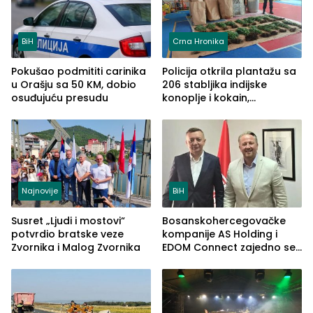
BiH
Crna Hronika
Pokušao podmititi carinika
Policija otkrila plantažu sa
u Orašju sa 50 KM, dobio
206 stabljika indijske
osuđujuću presudu
konoplje i kokain,
uhapšena jedna osoba
(FOTO)
Najnovije
BiH
Susret „Ljudi i mostovi“
Bosanskohercegovačke
potvrdio bratske veze
kompanije AS Holding i
Zvornika i Malog Zvornika
EDOM Connect zajedno se
šire na tržište Maroka