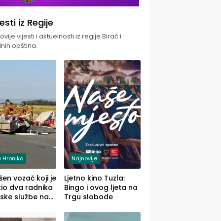
jesti iz Regije
vije vijesti i aktuelnosti iz regije Birač i
nih opština.
 Hronika
Najnovije
en vozač koji je
Ljetno kino Tuzla:
io dva radnika
Bingo i ovog ljeta na
ske službe na
Trgu slobode
od Loznice
a Šapcu