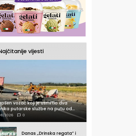
Najčitanije vijesti
pšen vozač koji je usmrtio dva
nika putarske službe na putu od
nice prema Šapcu (FOTO)
08/2026
0
Danas „Drinska regata“ i