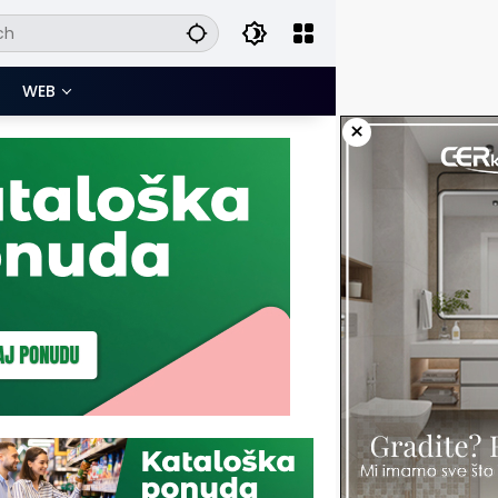
WEB
×