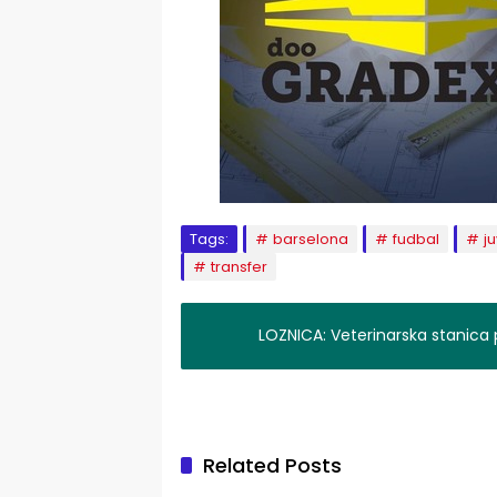
Tags:
barselona
fudbal
j
transfer
LOZNICA: Veterinarska stanica 
Related Posts