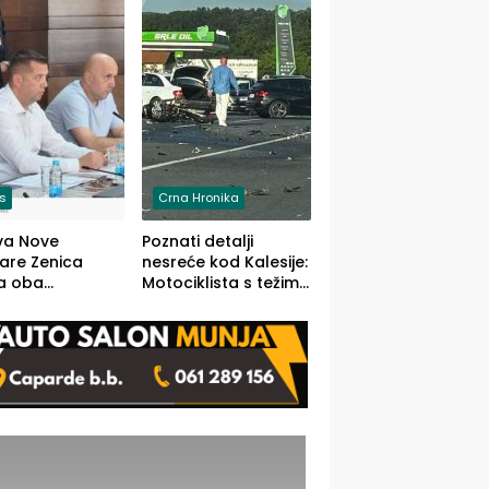
O)
is
Crna Hronika
va Nove
Poznati detalji
zare Zenica
nesreće kod Kalesije:
a oba
Motociklista s težim,
dloga Vlade
dvoje vozača s
Ustrajni da je
lakšim povredama
j jedino rješenje