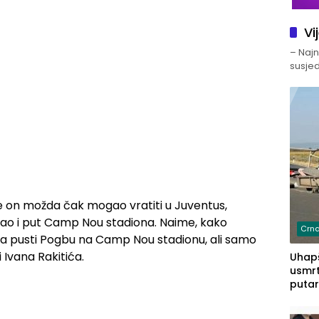
Vi
– Najno
susjed
se on možda čak mogao vratiti u Juventus,
gao i put Camp Nou stadiona. Naime, kako
Crna
 da pusti Pogbu na Camp Nou stadionu, ali samo
Ivana Rakitića.
Uhapš
usmrt
putar
putu 
prem