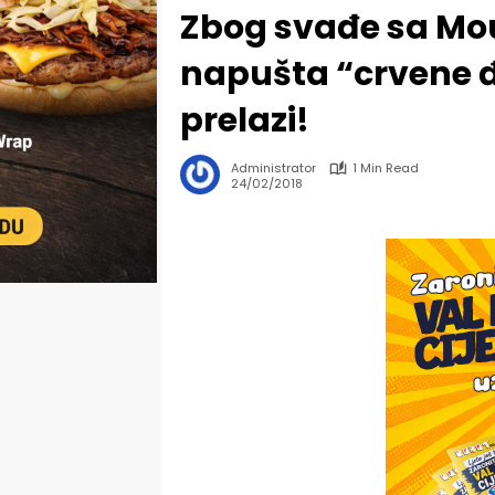
Zbog svađe sa M
napušta “crvene đa
prelazi!
Administrator
1 Min Read
24/02/2018