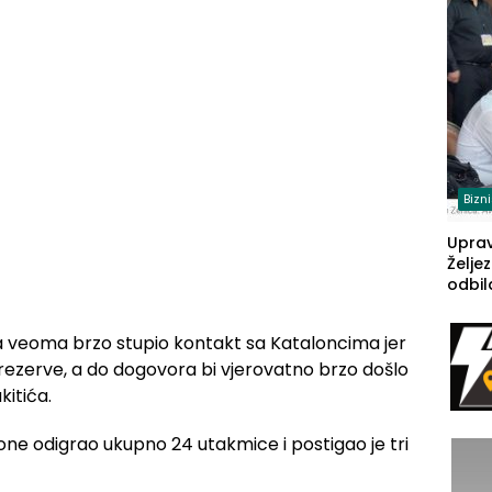
(FOT
Bizn
Upra
Želje
odbil
prije
FBiH: 
a veoma brzo stupio kontakt sa Kataloncima jer
steča
za rezerve, a do dogovora bi vjerovatno brzo došlo
kitića.
ne odigrao ukupno 24 utakmice i postigao je tri