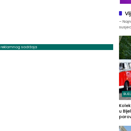
Vi
– Najno
susjed
j reklamnog sadržaja
BIJE
Kolek
u Bije
parova
grado
izgov