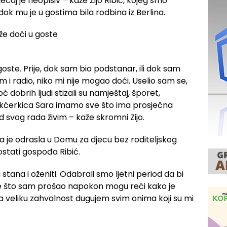
ećaj je neopisiv – kaže Zijo Ribić, kojeg smo
ok mu je u gostima bila rodbina iz Berlina.
ste. Prije, dok sam bio podstanar, ili dok sam
am i radio, niko mi nije mogao doći. Uselio sam se,
ć dobrih ljudi stizali su namještaj, šporet,
te kćerkica Sara imamo sve što ima prosječna
d svog rada živim – kaže skromni Zijo.
na je odrasla u Domu za djecu bez roditeljskog
ostati gospođa Ribić.
 stana i oženiti. Odabrali smo ljetni period da bi
ve što sam prošao napokon mogu reći kako je
 veliku zahvalnost dugujem svim onima koji su mi