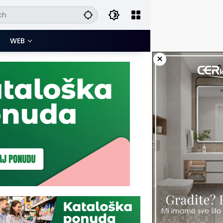
WEB
×