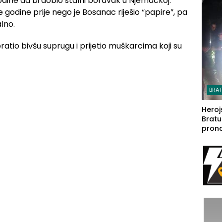
. godine da bi dobio stalni boravak u Njemačkoj.
steča
 godine prije nego je Bosanac riješio “papire”, pa
lno.
atio bivšu suprugu i prijetio muškarcima koji su
BRA
Heroj
Bratu
pron
seda
a Iva
rodom