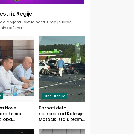
jesti iz Regije
vije vijesti i aktuelnosti iz regije Birač i
nih opština.
is
Crna Hronika
va Nove
Poznati detalji
zare Zenica
nesreće kod Kalesije:
a oba
Motociklista s težim,
dloga Vlade
dvoje vozača s
Ustrajni da je
lakšim povredama