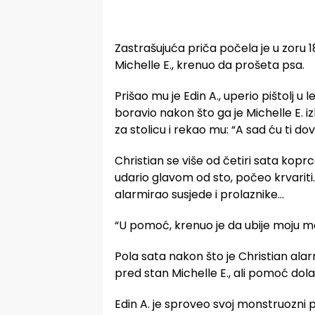
Zastrašujuća priča počela je u zoru 18
Michelle E., krenuo da prošeta psa.
Prišao mu je Edin A., uperio pištolj u l
boravio nakon što ga je Michelle E. iz
za stolicu i rekao mu: “A sad ću ti do
Christian se više od četiri sata koprc
udario glavom od sto, počeo krvariti.
alarmirao susjede i prolaznike…
“U pomoć, krenuo je da ubije moju ma
Pola sata nakon što je Christian alarm
pred stan Michelle E., ali pomoć dol
Edin A. je sproveo svoj monstruozni 