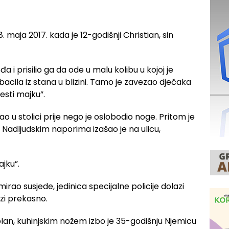
. maja 2017. kada je 12-godišnji Christian, sin
eđa i prisilio ga da ode u malu kolibu u kojoj je
bacila iz stana u blizini. Tamo je zavezao dječaka
vesti majku”.
ao u stolici prije nego je oslobodio noge. Pritom je
 Nadljudskim naporima izašao je na ulicu,
jku”.
irao susjede, jedinica specijalne policije dolazi
azi prekasno.
plan, kuhinjskim nožem izbo je 35-godišnju Njemicu