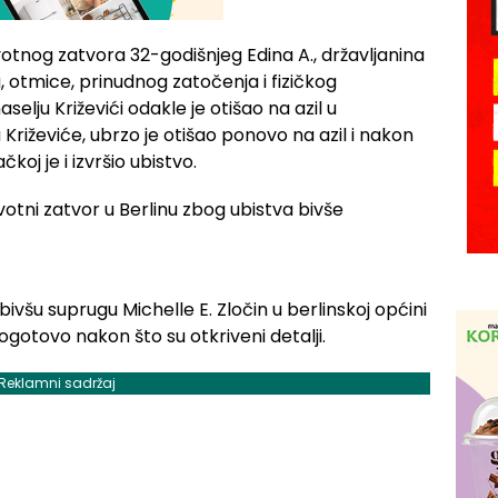
votnog zatvora 32-godišnjeg Edina A., državljanina
, otmice, prinudnog zatočenja i fizičkog
selju Križevići odakle je otišao na azil u
 Križeviće, ubrzo je otišao ponovo na azil i nakon
oj je i izvršio ubistvo.
 bivšu suprugu Michelle E. Zločin u berlinskoj općini
gotovo nakon što su otkriveni detalji.
Reklamni sadržaj