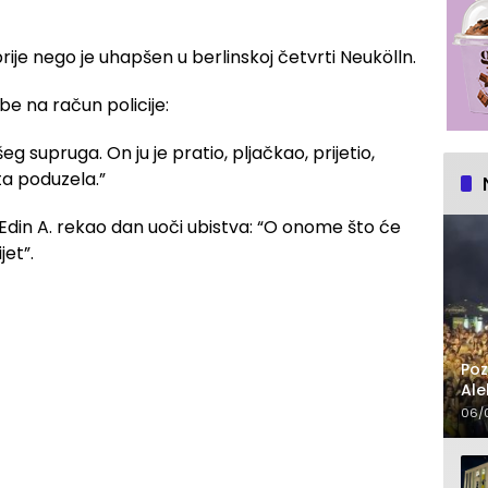
 prije nego je uhapšen u berlinskoj četvrti Neukölln.
užbe na račun policije:
šeg supruga. On ju je pratio, pljačkao, prijetio,
šta poduzela.”
Edin A. rekao dan uoči ubistva: “O onome što će
jet”.
Poz
Ale
čet
06/