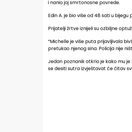
i nanio joj smrtonosne povrede.
Edin A. je bio više od 48 sati u bijegu
Prijatelji žrtve iznijeli su ozbiljne opt
“Michelle je više puta prijavljivala biv
pretukao njenog sina. Policija nije ni
Jedan poznanik otkrio je kako mu je 
se desiti sutra izvještavat će čitav svi