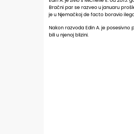
Edin A. je živio s Michelle E. od 2015
Bračni par se razveo u januaru prošle
je u Njemačkoj de facto boravio ilega
Nakon razvoda Edin A. je posesivno pr
bili u njenoj blizini.