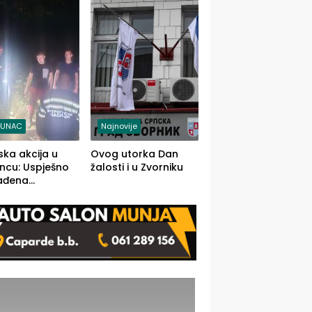
j jedino rješenje
TUNAC
Najnovije
ska akcija u
Ovog utorka Dan
ncu: Uspješno
žalosti i u Zvorniku
ađena
mdesetogodišnj
nka Lazić,
 iz Kravice.