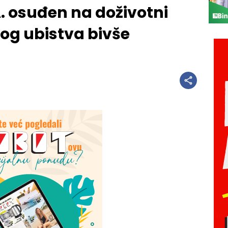
. osuđen na doživotni
bog ubistva bivše