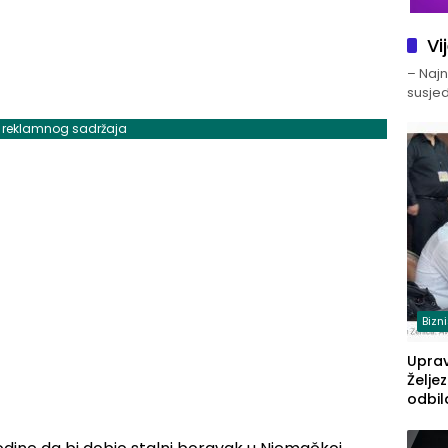
Vi
– Najno
susjed
j reklamnog sadržaja
Bizn
Upra
Želje
odbil
prije
FBiH: 