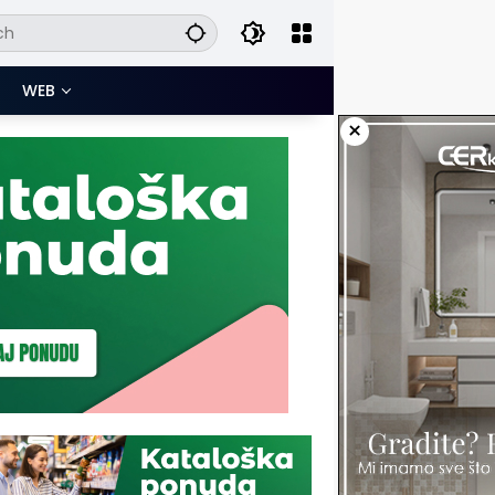
WEB
×