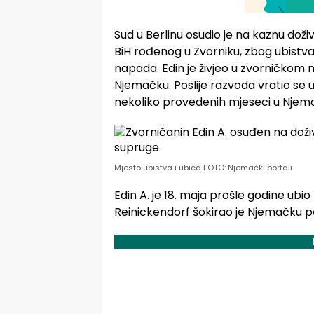
Sud u Berlinu osudio je na kaznu doži
BiH rođenog u Zvorniku, zbog ubistva
napada. Edin je živjeo u zvorničkom na
Njemačku. Poslije razvoda vratio se u
nekoliko provedenih mjeseci u Njemačk
Mjesto ubistva i ubica FOTO: Njemački portali
Edin A. je 18. maja prošle godine ubio
Reinickendorf šokirao je Njemačku po