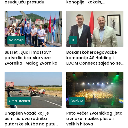
osuđujuću presudu
konoplje i kokain,
uhapšena jedna osoba
(FOTO)
Najnovije
BiH
Susret „Ljudi i mostovi“
Bosanskohercegovačke
potvrdio bratske veze
kompanije AS Holding i
Zvornika i Malog Zvornika
EDOM Connect zajedno se
šire na tržište Maroka
Crna Hronika
ČARŠIJA
Uhapšen vozač koji je
Peto večer Zvorničkog ljeta
usmrtio dva radnika
u znaku muzike, plesa i
putarske službe na putu
velikih hitova