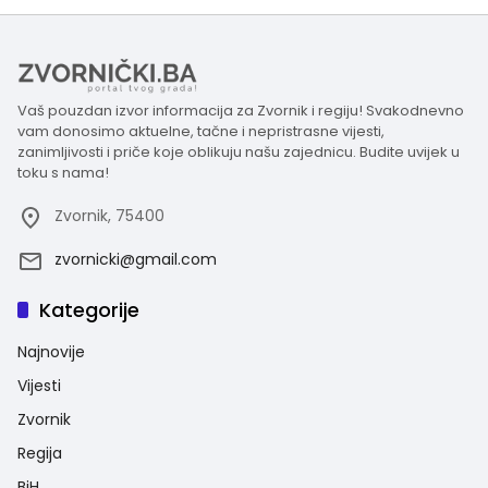
Vaš pouzdan izvor informacija za Zvornik i regiju! Svakodnevno
vam donosimo aktuelne, tačne i nepristrasne vijesti,
zanimljivosti i priče koje oblikuju našu zajednicu. Budite uvijek u
toku s nama!
Zvornik, 75400
zvornicki@gmail.com
Kategorije
Najnovije
Vijesti
Zvornik
Regija
BiH