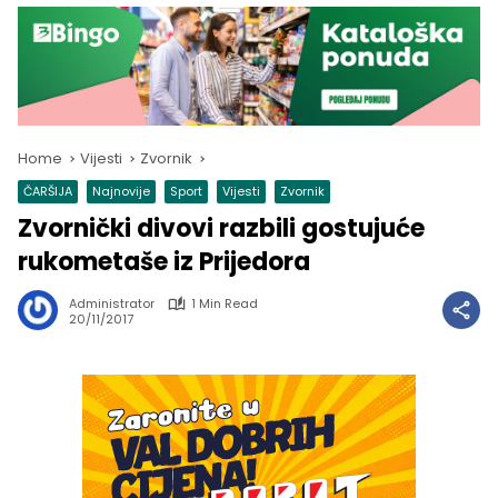
Home
Vijesti
Zvornik
ČARŠIJA
Najnovije
Sport
Vijesti
Zvornik
Zvornički divovi razbili gostujuće
rukometaše iz Prijedora
Administrator
1 Min Read
20/11/2017