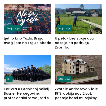
od Loznice prema Šapcu
(FOTO)
Najnovije
Najnovije
Ljetno kino Tuzla: Bingo i
U petak bez struje dva
ovog ljeta na Trgu slobode
naselja na području
Zvornika
BiH
KULTURA
Karijera u Graničnoj policiji
Zvornik: Andraševa vila iz
Bosne i Hercegovine,
1913. dobija novi život,
profesionalni razvoj, rad sa
postaje hotel muzejskog
savremenom opremom i
tipa