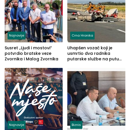
Najnovije
Crna Hronika
Susret „Ljudi i mostovi“
Uhapšen vozač koji je
potvrdio bratske veze
usmrtio dva radnika
Zvornika i Malog Zvornika
putarske službe na putu
od Loznice prema Šapcu
(FOTO)
Najnovije
Biznis