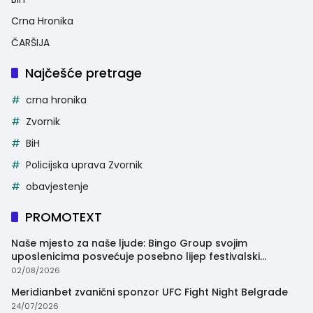
Crna Hronika
ČARŠIJA
Najčešće pretrage
crna hronika
Zvornik
BiH
Policijska uprava Zvornik
obavjestenje
PROMOTEXT
Naše mjesto za naše ljude: Bingo Group svojim
uposlenicima posvećuje posebno lijep festivalski
trenutak
02/08/2026
Meridianbet zvanični sponzor UFC Fight Night Belgrade
24/07/2026