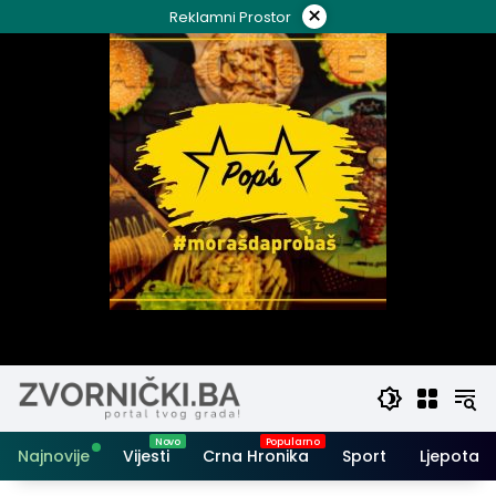
Skip
×
Reklamni Prostor
to
content
Najnovije
Vijesti
Crna Hronika
Sport
Ljepota i 