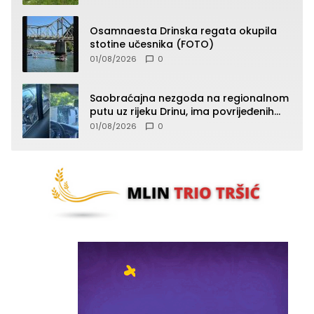
Osamnaesta Drinska regata okupila
stotine učesnika (FOTO)
01/08/2026
0
Saobraćajna nezgoda na regionalnom
putu uz rijeku Drinu, ima povrijeđenih
lica (FOTO)
01/08/2026
0