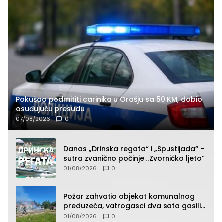
Pokušao podmititi carinika u Orašju sa 50 KM, dobio
osuđujuću presudu
07/08/2026
0
Danas „Drinska regata“ i „Spustijada“ –
sutra zvanično počinje „Zvorničko ljeto“
01/08/2026
0
Požar zahvatio objekat komunalnog
preduzeća, vatrogasci dva sata gasili
vatru (FOTO)
01/08/2026
0