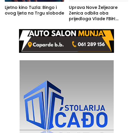
Ljetno kino Tuzla: Bingo i
Uprava Nove Željezare
ovog ljeta na Trgu slobode
Zenica odbila oba
prijedloga Vlade FBiH:
Ustrajni da je stečaj jedino
rješenje