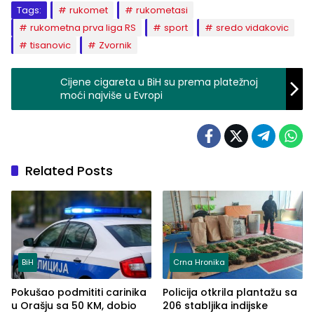
Tags:
rukomet
rukometasi
rukometna prva liga RS
sport
sredo vidakovic
tisanovic
Zvornik
Cijene cigareta u BiH su prema platežnoj
moći najviše u Evropi
Related Posts
BiH
Crna Hronika
Pokušao podmititi carinika
Policija otkrila plantažu sa
u Orašju sa 50 KM, dobio
206 stabljika indijske