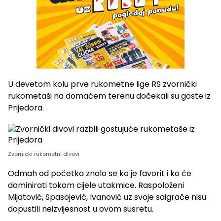
U devetom kolu prve rukometne lige RS zvornički
rukometaši na domaćem terenu dočekali su goste iz
Prijedora.
Zvornicki rukometni divovi
Odmah od početka znalo se ko je favorit i ko će
dominirati tokom cijele utakmice. Raspoloženi
Mijatović, Spasojević, Ivanović uz svoje saigrače nisu
dopustili neizvijesnost u ovom susretu.