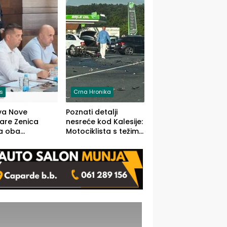
O)
is
Crna Hronika
va Nove
Poznati detalji
zare Zenica
nesreće kod Kalesije:
a oba
Motociklista s težim,
dloga Vlade
dvoje vozača s
Ustrajni da je
lakšim povredama
j jedino rješenje