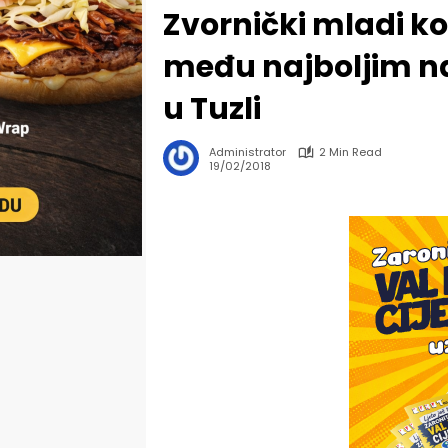
Zvornički mladi k
među najboljim n
u Tuzli
Administrator
2 Min Read
19/02/2018