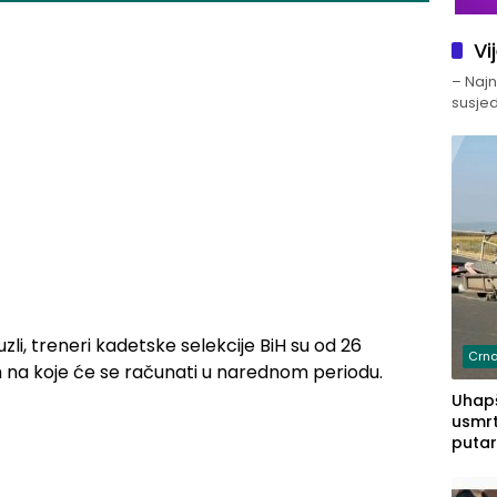
Vi
– Najno
susjed
zli, treneri kadetske selekcije BiH su od 26
Crna
jih na koje će se računati u narednom periodu.
Uhapš
usmrt
putar
putu 
prem