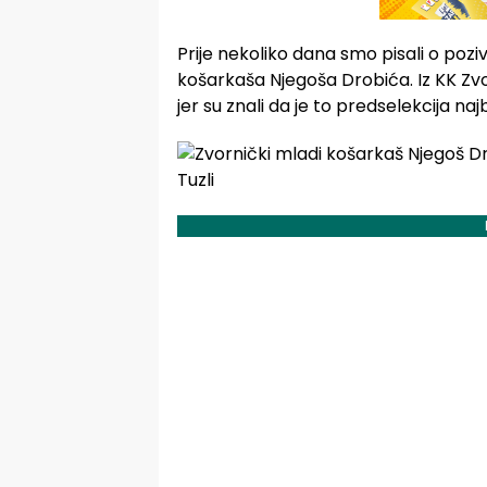
Prije nekoliko dana smo pisali o poz
košarkaša Njegoša Drobića. Iz KK Zvo
jer su znali da je to predselekcija najbo