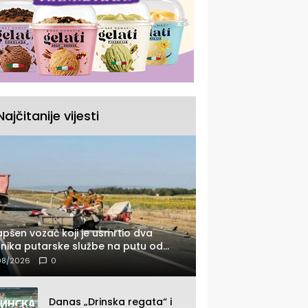
Najčitanije vijesti
pšen vozač koji je usmrtio dva
nika putarske službe na putu od
nice prema Šapcu (FOTO)
08/2026
0
Danas „Drinska regata“ i