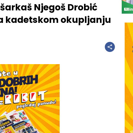
ošarkaš Njegoš Drobić
a kadetskom okupljanju