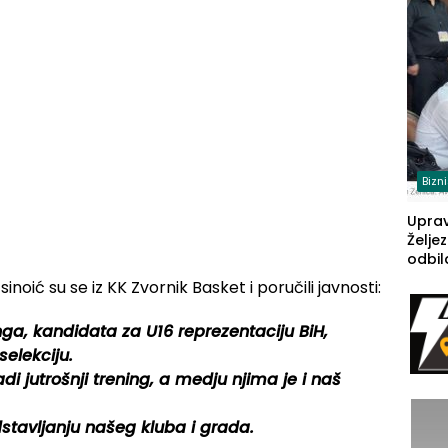
(FOT
Bizn
Upra
Želje
odbil
prije
sinoić su se iz KK Zvornik Basket i poručili javnosti:
FBiH: 
steča
ga, kandidata za U16 reprezentaciju BiH,
selekciju.
di jutrošnji trening, a medju njima je i naš
stavljanju našeg kluba i grada.