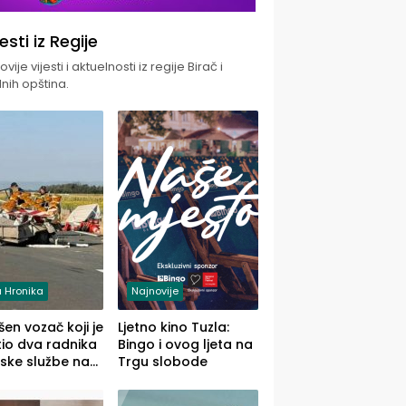
jesti iz Regije
vije vijesti i aktuelnosti iz regije Birač i
nih opština.
 Hronika
Najnovije
en vozač koji je
Ljetno kino Tuzla:
io dva radnika
Bingo i ovog ljeta na
ske službe na
Trgu slobode
od Loznice
a Šapcu