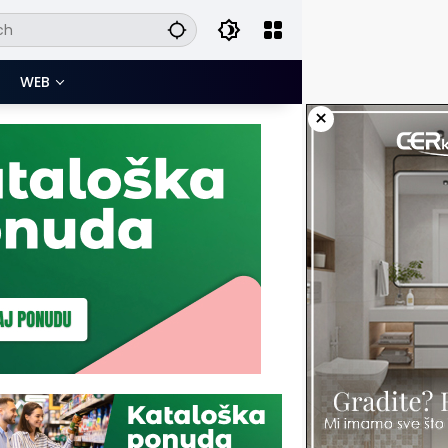
WEB
×