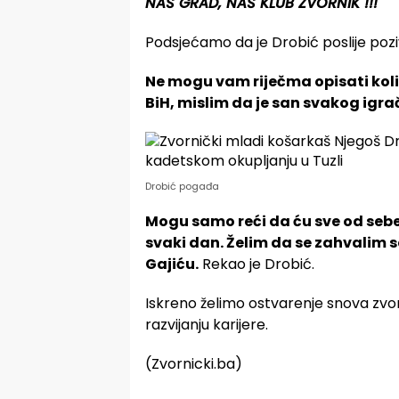
NAŠ GRAD, NAŠ KLUB ZVORNIK !!!
Podsjećamo da je Drobić poslije poziv
Ne mogu vam riječma opisati kol
BiH, mislim da je san svakog igra
Drobić pogađa
Mogu samo reći da ću sve od sebe 
svaki dan. Želim da se zahvalim 
Gajiću.
Rekao je Drobić.
Iskreno želimo ostvarenje snova zvor
razvijanju karijere.
(Zvornicki.ba)