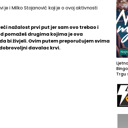
e i Milko Stojanović koji je o ovoj aktivnosti
eći nažalost prvi put jer sam ovo trebao i
j kad pomažeš drugima kojima je ova
a bi živjeli. Ovim putem preporučujem svima
dobrovoljni davalac krvi.
Najn
Ljetno
Bingo
Trgu