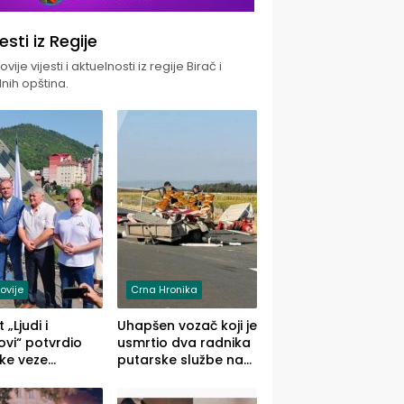
jesti iz Regije
vije vijesti i aktuelnosti iz regije Birač i
nih opština.
ovije
Crna Hronika
 „Ljudi i
Uhapšen vozač koji je
vi“ potvrdio
usmrtio dva radnika
ke veze
putarske službe na
ika i Malog
putu od Loznice
ika
prema Šapcu