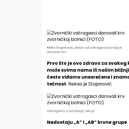
Milko Stojanović, jedan od vatrogasaca koji je
darovao krv
Prvo što je ovo zdravo za svakog 
može svima nama ili našim bližnj
često viđamo unesrećene i znamo
tečnost
. Rekao je Stojanović.
Vatrogasci u jutrošnjoj “akciji”
Nedostaju „A” i „AB” krvne grupe