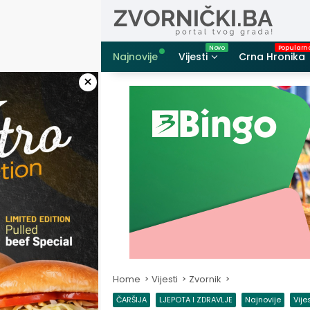
Skip
to
content
Najnovije
Vijesti
Crna Hronika
×
Home
Vijesti
Zvornik
ČARŠIJA
LJEPOTA I ZDRAVLJE
Najnovije
Vije