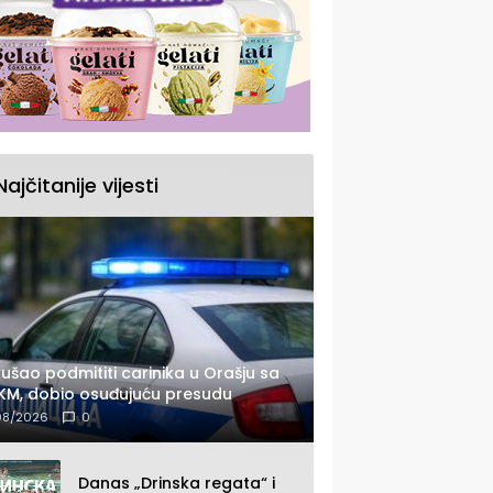
Najčitanije vijesti
ušao podmititi carinika u Orašju sa
KM, dobio osuđujuću presudu
08/2026
0
Danas „Drinska regata“ i