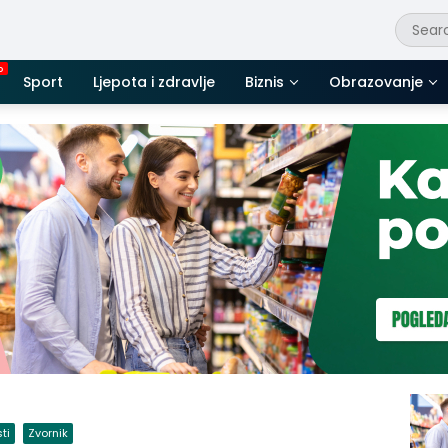
Sport
Ljepota i zdravlje
Biznis
Obrazovanje
sti
Zvornik