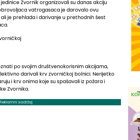
jedinice Zvornik organizovali su danas akciju
dobrovoljaca vatrogasaca je darovalo ovu
, ali je prehlada i darivanje u prethodnih šest
aca.
oznati po svojim društvenokorisnim akcijama,
ektivno darivali krv zvorničkoj bolnici. Nerijetko
ju i krv onima koje su spašavali iz požara i
ke Zvornika.
Reklamni sadržaj