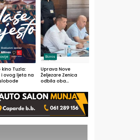
(FOTO)
ovije
Biznis
 kino Tuzla:
Uprava Nove
 i ovog ljeta na
Željezare Zenica
 slobode
odbila oba
prijedloga Vlade
FBiH: Ustrajni da je
stečaj jedino rješenje