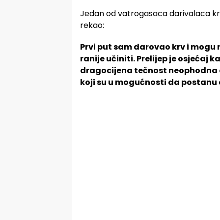
Jedan od vatrogasaca darivalaca krvi j
rekao:
Prvi put sam darovao krv i mogu r
ranije učiniti. Prelijep je osjeća
dragocijena tečnost neophodna d
koji su u mogućnosti da postanu 