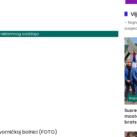
Vi
– Najno
susjed
j reklamnog sadržaja
Najn
Susret
mosto
brats
Zvorn
Zvorn