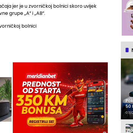
čaja jer je u zvorničkoj bolnici skoro uvijek
vne grupe „A” i „AB”.
Pok
50 
07/