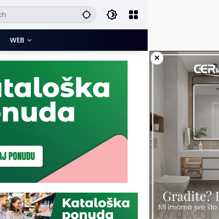
WEB
×