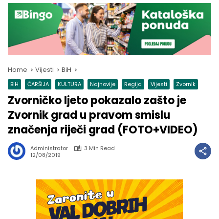
Home
Vijesti
BiH
BiH
ČARŠIJA
KULTURA
Najnovije
Regija
Vijesti
Zvornik
Zvorničko ljeto pokazalo zašto je
Zvornik grad u pravom smislu
značenja riječi grad (FOTO+VIDEO)
Administrator
3 Min Read
12/08/2019