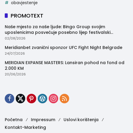
obavjestenje
PROMOTEXT
Naše mjesto za naše ljude: Bingo Group svojim
uposlenicima posvećuje posebno lijep festivalski
trenutak
02/08/2026
Meridianbet zvanični sponzor UFC Fight Night Belgrade
24/07/2026
MERIDIAN EXPANSE MASTERS: Lansiran pohod na fond od
2.000 KM
20/06/2026
Početna
Impressum
Uslovi korištenja
Kontakt-Marketing