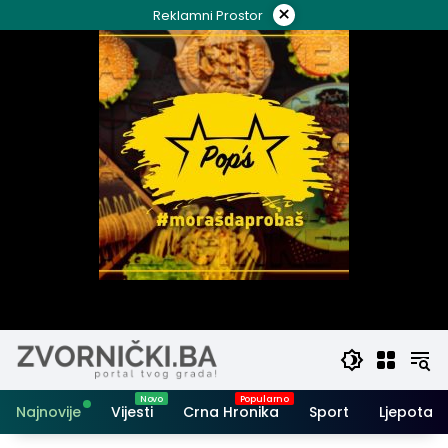
Skip
×
Reklamni Prostor
to
content
Najnovije
Vijesti
Crna Hronika
Sport
Ljepota i 