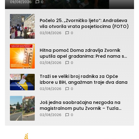
09/08/2026
0
Počelo 25. „Zvorničko ljeto“: Andraševa
vila otvorila vrata posjetiocima (FOTO)
02/08/2026
0
Hitna pomoć Doma zdravlja Zvornik
uputila apel građanima: Pred nama su
temperature do 40°C, oprez zbog
02/08/2026
0
toplotnog udara
Traži se veliki broj radnika za Opće
izbore u BiH, angažman traje dva dana
02/08/2026
0
Još jedna saobraćajna nezgoda na
magistralnom putu Zvornik – Tuzla
(FOTO)
02/08/2026
0