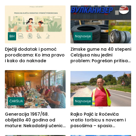
izgovorilo sudbonosno da
BiH
Najnovije
Dječiji dodatak i pomoć
Zimske gume na 40 stepeni
porodicama: Ko ima pravo
Celzijusa nisu jedini
i kako do naknade
problem: Pogrešan pritisak
može biti mnogo opasniji
ČARŠIJA
Najnovije
Generacija 1967/68.
Rajko Pajić iz Roćevića
obilježila 40 godina od
vratio torbicu s novcem i
mature: Nekadašnji učenici
pasošima – spasio
TŠC-a okupili se u Zvorniku
porodično ljetovanje u