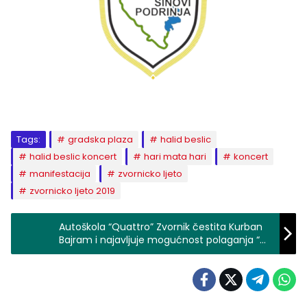
Tags:
gradska plaza
halid beslic
halid beslic koncert
hari mata hari
koncert
manifestacija
zvornicko ljeto
zvornicko ljeto 2019
Autoškola “Quattro” Zvornik čestita Kurban
Bajram i najavljuje mogućnost polaganja “C”
kategorije poslije bajramskih praznika