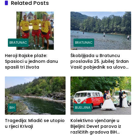
Related Posts
BRATUNAC
BRATUNAC
Heroji Rajske plaže:
Škobljijada u Bratuncu
Spasioci u jednom danu
proslavila 25. jubilej: Srđan
spasili tri života
Vasić pobjednik sa ulovom
od 2.040 grama (FOTO)
BiH
BIJELJINA
Tragedija: Mladić se utopio
Kolektivno vjenčanje u
u rijeci Krivaji
Bijeljini: Devet parova iz
različitih gradova BiH