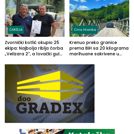
(FOTO)
Grčkoj
ČARŠIJA
Crna Hronika
Zvornički kotlić okupio 25
Krenuo preko granice
ekipa: Najbolja riblja čorba
prema BiH sa 20 kilograma
„Velizara 2“, a lovački gulaš
marihuane sakrivene u
„Red i Zaprska“ (FOTO)
automobilu