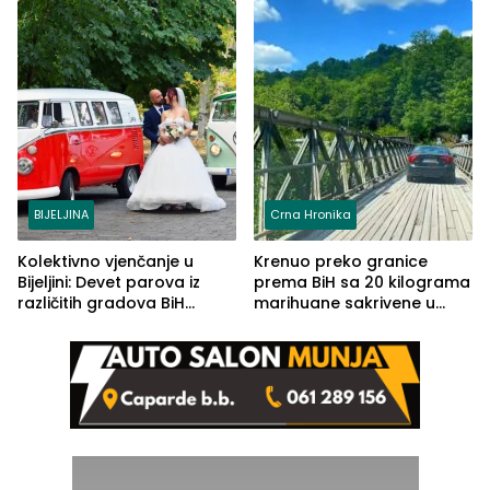
BIJELJINA
Crna Hronika
Kolektivno vjenčanje u
Krenuo preko granice
Bijeljini: Devet parova iz
prema BiH sa 20 kilograma
različitih gradova BiH
marihuane sakrivene u
izgovorilo sudbonosno da
automobilu