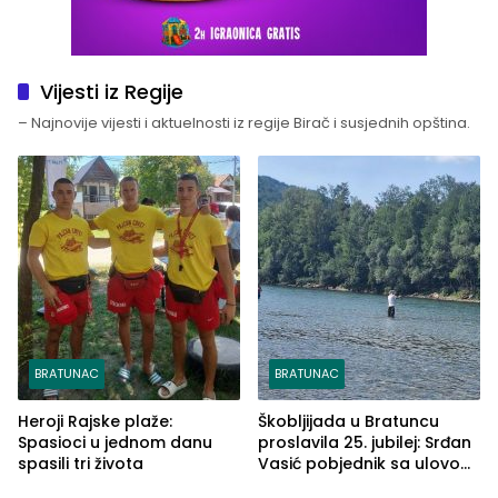
Vijesti iz Regije
– Najnovije vijesti i aktuelnosti iz regije Birač i susjednih opština.
BRATUNAC
BRATUNAC
Heroji Rajske plaže:
Škobljijada u Bratuncu
Spasioci u jednom danu
proslavila 25. jubilej: Srđan
spasili tri života
Vasić pobjednik sa ulovom
od 2.040 grama (FOTO)