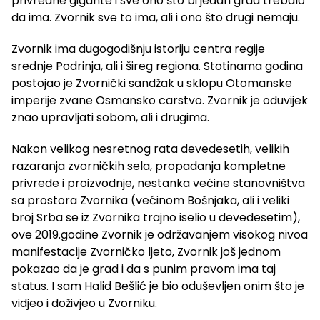
privredne gigante i sve ono što bi jedan grad trebalo
da ima. Zvornik sve to ima, ali i ono što drugi nemaju.
Zvornik ima dugogodišnju istoriju centra regije
srednje Podrinja, ali i šireg regiona. Stotinama godina
postojao je Zvornički sandžak u sklopu Otomanske
imperije zvane Osmansko carstvo. Zvornik je oduvijek
znao upravljati sobom, ali i drugima.
Nakon velikog nesretnog rata devedesetih, velikih
razaranja zvorničkih sela, propadanja kompletne
privrede i proizvodnje, nestanka većine stanovništva
sa prostora Zvornika (većinom Bošnjaka, ali i veliki
broj Srba se iz Zvornika trajno iselio u devedesetim),
ove 2019.godine Zvornik je održavanjem visokog nivoa
manifestacije Zvorničko ljeto, Zvornik još jednom
pokazao da je grad i da s punim pravom ima taj
status. I sam Halid Bešlić je bio oduševljen onim što je
vidjeo i doživjeo u Zvorniku.