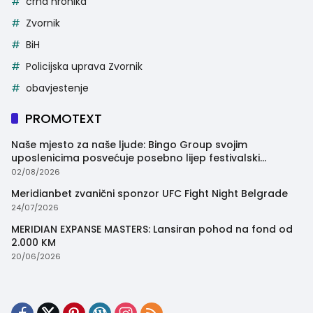
crna hronika
Zvornik
BiH
Policijska uprava Zvornik
obavjestenje
PROMOTEXT
Naše mjesto za naše ljude: Bingo Group svojim
uposlenicima posvećuje posebno lijep festivalski
trenutak
02/08/2026
Meridianbet zvanični sponzor UFC Fight Night Belgrade
24/07/2026
MERIDIAN EXPANSE MASTERS: Lansiran pohod na fond od
2.000 KM
20/06/2026