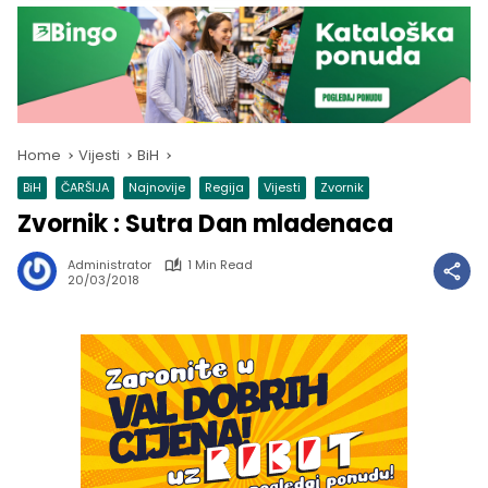
Home
Vijesti
BiH
BiH
ČARŠIJA
Najnovije
Regija
Vijesti
Zvornik
Zvornik : Sutra Dan mladenaca
Administrator
1 Min Read
20/03/2018