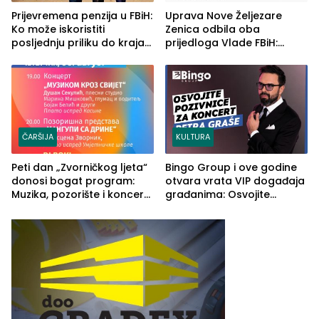
Prijevremena penzija u FBiH:
Uprava Nove Željezare
Ko može iskoristiti
Zenica odbila oba
posljednju priliku do kraja
prijedloga Vlade FBiH:
2026. godine
Ustrajni da je stečaj jedino
rješenje
ČARŠIJA
KULTURA
Peti dan „Zvorničkog ljeta“
Bingo Group i ove godine
donosi bogat program:
otvara vrata VIP događaja
Muzika, pozorište i koncert
građanima: Osvojite
Stoje
ulaznice za koncert Petra
Graše