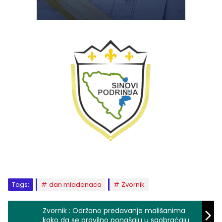
Tags:
dan mladenaca
Zvornik
Zvornik : Održano predavanje mališanima
kako da se pravilno ponašaju u saobraćaju