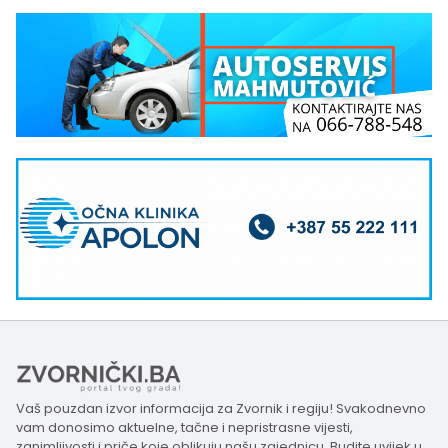
Vaš pouzdan izvor informacija za Zvornik i regiju! Svakodnevno
vam donosimo aktuelne, tačne i nepristrasne vijesti,
zanimljivosti i priče koje oblikuju našu zajednicu. Budite uvijek u