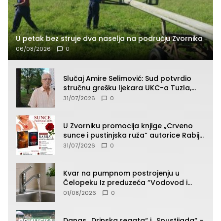
U petak bez struje dva naselja na području Zvornika
06/08/2026
0
Slučaj Amire Selimović: Sud potvrdio
stručnu grešku ljekara UKC-a Tuzla,
presudan dokaz ostala obdukcija
31/07/2026
0
U Zvorniku promocija knjige „Crveno
sunce i pustinjska ruža“ autorice Rabije
Avdić-Hamidović
31/07/2026
0
Kvar na pumpnom postrojenju u
Čelopeku Iz preduzeća “Vodovod i
komunalije”
01/08/2026
0
Danas „Drinska regata“ i „Spustijada“ –