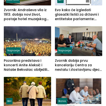
Zvornik: Andraševa vila iz
Evo kako će izgledati
1913. dobija novi život,
glasački listići za državni i
postaje hotel muzejskog
entitetske parlamente:
tipa
Najveće izmjene biće
vidljive na njima
Najnovije
Najnovije
Pozorišna predstava i
Zvornik dobija prvu
koncerti Anite Aleksić i
kancelariju Centra za
Nataše Bekvalac obilježili
nestalu i zlostavljanu djecu
četvrto veče Zvorničkog
u RS-u
ljeta (FOTO)
BiH
Biznis