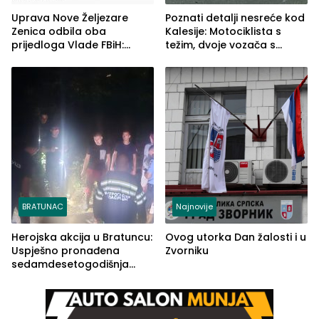
Uprava Nove Željezare
Poznati detalji nesreće kod
Zenica odbila oba
Kalesije: Motociklista s
prijedloga Vlade FBiH:
težim, dvoje vozača s
Ustrajni da je stečaj jedino
lakšim povredama
rješenje
BRATUNAC
Najnovije
Herojska akcija u Bratuncu:
Ovog utorka Dan žalosti i u
Uspješno pronađena
Zvorniku
sedamdesetogodišnja
Ivanka Lazić, rodom iz
Kravice.