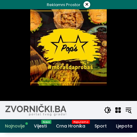
Skip
×
Reklamni Prostor
to
content
Najnovije
Vijesti
Crna Hronika
Sport
Ljepota i 