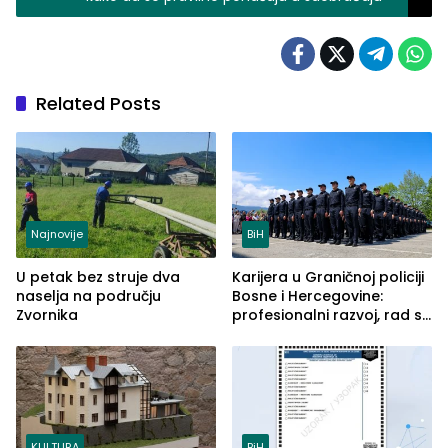
Related Posts
Najnovije
BiH
U petak bez struje dva
Karijera u Graničnoj policiji
naselja na području
Bosne i Hercegovine:
Zvornika
profesionalni razvoj, rad sa
savremenom opremom i
služba građanima
KULTURA
BiH