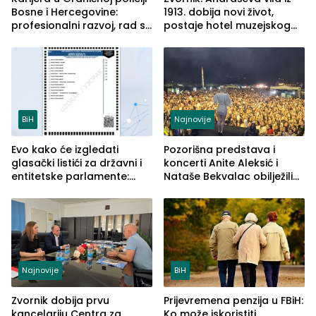
Bosne i Hercegovine:
1913. dobija novi život,
profesionalni razvoj, rad sa
postaje hotel muzejskog
savremenom opremom i
tipa
služba građanima
BiH
Najnovije
Evo kako će izgledati
Pozorišna predstava i
glasački listići za državni i
koncerti Anite Aleksić i
entitetske parlamente:
Nataše Bekvalac obilježili
Najveće izmjene biće
četvrto veče Zvorničkog
vidljive na njima
ljeta (FOTO)
Najnovije
BiH
Zvornik dobija prvu
Prijevremena penzija u FBiH:
kancelariju Centra za
Ko može iskoristiti