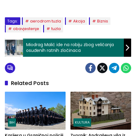
Tags:
aerodrom tuzla
Akcija
Biznis
obavjestenje
tuzla
Miodrag Malić ide na robiju zbog veličanja
osuđenih ratnih zločinaca
Related Posts
BiH
KULTURA
Karijera u Graničnoj policiji
Zvornik: Andraševa vila iz