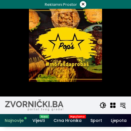
Skip
×
Reklamni Prostor
to
content
Najnovije
Vijesti
Crna Hronika
Sport
Ljepota i 