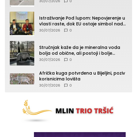
30/07/2026
0
Istraživanje Pod lupom: Nepovjerenje u
vlasti raste, dok EU ostaje simbol nade
građana
30/07/2026
0
Stručnjak kaže da je mineralna voda
bolja od obične, ali postoji i bolje
rješenje
30/07/2026
0
Afrička kuga potvrđena u Bijeljini, poziv
korisnicima lovišta
30/07/2026
0