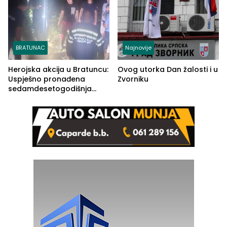
BRATUNAC
Najnovije
Herojska akcija u Bratuncu:
Ovog utorka Dan žalosti i u
Uspješno pronađena
Zvorniku
sedamdesetogodišnja
Ivanka Lazić, rodom iz
Kravice.