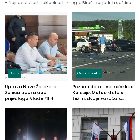
– Najnovije vijesti i aktuelnosti iz regije Birač i susjednih opština.
Biznis
Crna Hronika
Uprava Nove Željezare
Poznati detalji nesreće kod
Zenica odbila oba
Kalesije: Motociklista s
prijedloga Vlade FBiH:
težim, dvoje vozača s
Ustrajni da je stečaj jedino
lakšim povredama
rješenje