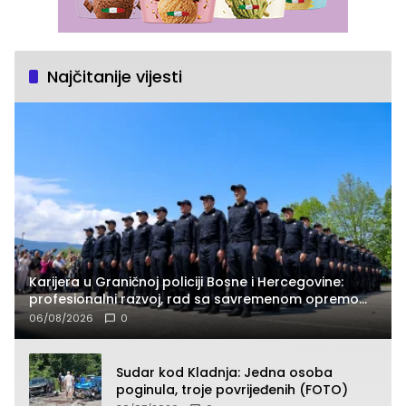
Najčitanije vijesti
Karijera u Graničnoj policiji Bosne i Hercegovine:
profesionalni razvoj, rad sa savremenom opremom
i služba građanima
06/08/2026
0
Sudar kod Kladnja: Jedna osoba
poginula, troje povrijeđenih (FOTO)