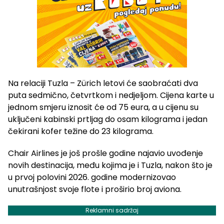
Na relaciji Tuzla – Zürich letovi će saobraćati dva
puta sedmično, četvrtkom i nedjeljom. Cijena karte u
jednom smjeru iznosit će od 75 eura, a u cijenu su
uključeni kabinski prtljag do osam kilograma i jedan
čekirani kofer težine do 23 kilograma.
Chair Airlines je još prošle godine najavio uvođenje
novih destinacija, među kojima je i Tuzla, nakon što je
u prvoj polovini 2026. godine modernizovao
unutrašnjost svoje flote i proširio broj aviona.
Reklamni sadržaj