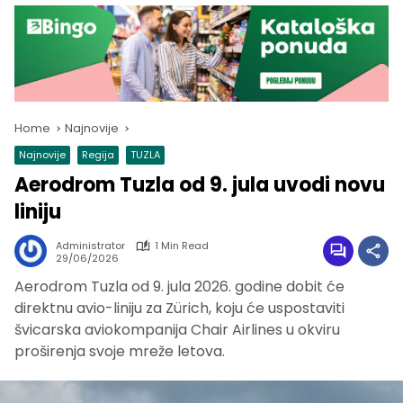
Home
Najnovije
Najnovije
Regija
TUZLA
Aerodrom Tuzla od 9. jula uvodi novu
liniju
Administrator
1 Min Read
29/06/2026
Aerodrom Tuzla od 9. jula 2026. godine dobit će
direktnu avio-liniju za Zürich, koju će uspostaviti
švicarska aviokompanija Chair Airlines u okviru
proširenja svoje mreže letova.