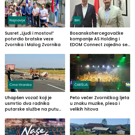
Najnovije
BiH
Susret „Ljudi i mostovi“
Bosanskohercegovačke
potvrdio bratske veze
kompanije AS Holding i
Zvornika i Malog Zvornika
EDOM Connect zajedno se
šire na tržište Maroka
Crna Hronika
ČARŠIJA
Uhapšen vozač koji je
Peto večer Zvorničkog ljeta
usmrtio dva radnika
u znaku muzike, plesa i
putarske službe na putu
velikih hitova
od Loznice prema Šapcu
(FOTO)