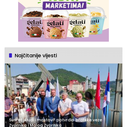
Najčitanije vijesti
Susret „Ljudi i mostovi“ potvrdio bratske veze
Zvornika i Malog Zvornika