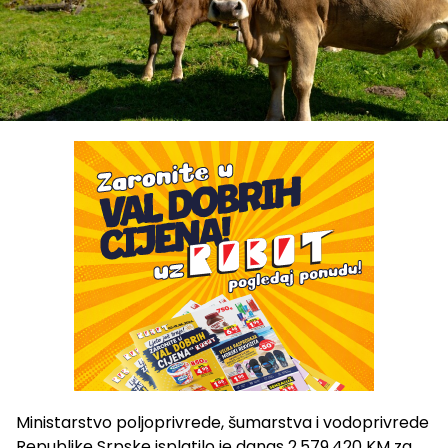
Ministarstvo poljoprivrede, šumarstva i vodoprivrede
Republike Srpske isplatilo je danas 2.579.420 KM za