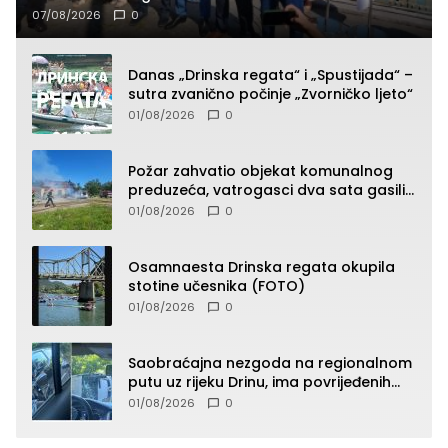
07/08/2026
0
Danas „Drinska regata“ i „Spustijada“ –
sutra zvanično počinje „Zvorničko ljeto“
01/08/2026
0
Požar zahvatio objekat komunalnog
preduzeća, vatrogasci dva sata gasili
vatru (FOTO)
01/08/2026
0
Osamnaesta Drinska regata okupila
stotine učesnika (FOTO)
01/08/2026
0
Saobraćajna nezgoda na regionalnom
putu uz rijeku Drinu, ima povrijeđenih
lica (FOTO)
01/08/2026
0