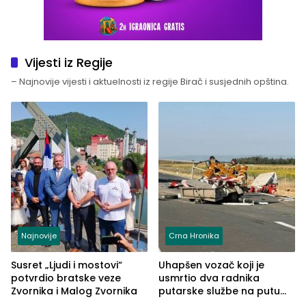
Vijesti iz Regije
– Najnovije vijesti i aktuelnosti iz regije Birač i susjednih opština.
Najnovije
Crna Hronika
Susret „Ljudi i mostovi“
Uhapšen vozač koji je
potvrdio bratske veze
usmrtio dva radnika
Zvornika i Malog Zvornika
putarske službe na putu
od Loznice prema Šapcu