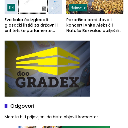
BiH
Najnovije
Evo kako će izgledati
Pozorišna predstava i
glasački listići za državni i
koncerti Anite Aleksić i
entitetske parlamente:
Nataše Bekvalac obilježili
Najveće izmjene biće
četvrto veče Zvorničkog
vidljive na njima
ljeta (FOTO)
Odgovori
Morate biti
prijavljeni
da biste objavili komentar.