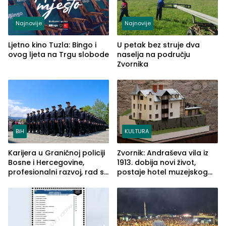
Najnovije
Najnovije
Ljetno kino Tuzla: Bingo i
U petak bez struje dva
ovog ljeta na Trgu slobode
naselja na području
Zvornika
BiH
KULTURA
Karijera u Graničnoj policiji
Zvornik: Andraševa vila iz
Bosne i Hercegovine,
1913. dobija novi život,
profesionalni razvoj, rad sa
postaje hotel muzejskog
savremenom opremom i
tipa
služba građanima