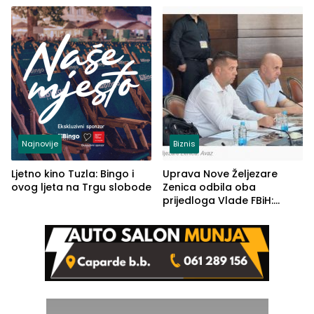
(FOTO)
Najnovije
Biznis
Ljetno kino Tuzla: Bingo i
Uprava Nove Željezare
ovog ljeta na Trgu slobode
Zenica odbila oba
prijedloga Vlade FBiH:
Ustrajni da je stečaj jedino
rješenje