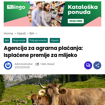
Home
Vijesti
BiH
BiH
Najnovije
Poljoprivreda
Vijesti
Agencija za agrarna plaćanja:
Isplaćene premije za mlijeko
Administrator
1 Min Read
21/03/2025