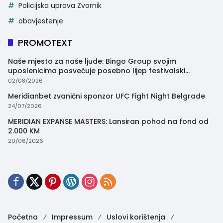
Policijska uprava Zvornik
obavjestenje
PROMOTEXT
Naše mjesto za naše ljude: Bingo Group svojim
uposlenicima posvećuje posebno lijep festivalski
trenutak
02/08/2026
Meridianbet zvanični sponzor UFC Fight Night Belgrade
24/07/2026
MERIDIAN EXPANSE MASTERS: Lansiran pohod na fond od
2.000 KM
20/06/2026
Početna
Impressum
Uslovi korištenja