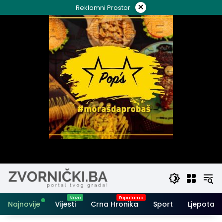
Skip
×
Reklamni Prostor
to
content
Najnovije
Vijesti
Crna Hronika
Sport
Ljepota i 