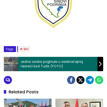
Tags:
BiH
Jedna osoba poginula u saobraćajnoj
nesreći kod Tuzle (FOTO)
Related Posts