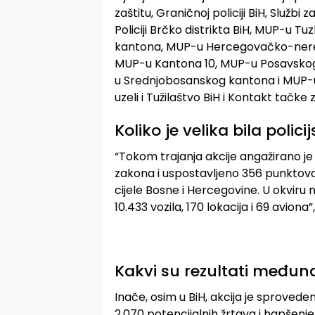
zaštitu, Graničnoj policiji BiH, Službi
Policiji Brčko distrikta BiH, MUP-u
kantona, MUP-u Hercegovačko-nere
MUP-u Kantona 10, MUP-u Posavsko
u Srednjobosanskog kantona i MUP
uzeli i Tužilaštvo BiH i Kontakt tačke
Koliko je velika bila polici
“Tokom trajanja akcije angažirano je 
zakona i uspostavljeno 356 punktov
cijele Bosne i Hercegovine. U okviru 
10.433 vozila, 170 lokacija i 69 aviona”,
Kakvi su rezultati međun
Inače, osim u BiH, akcija je sproveden
2.070 potencijalnih žrtava i hapšenj