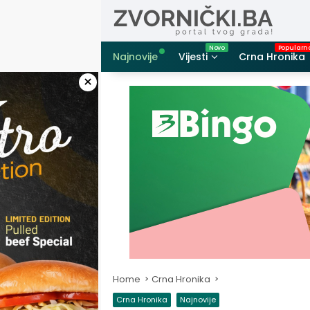
Skip
to
content
Najnovije
Vijesti
Crna Hronika
×
Home
Crna Hronika
Crna Hronika
Najnovije