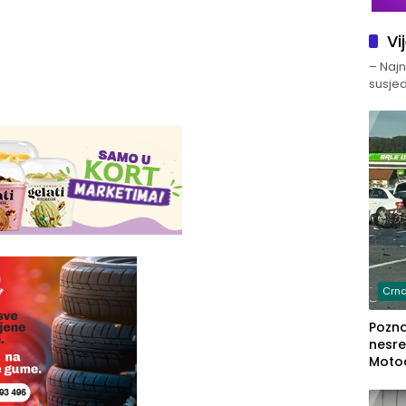
Vi
– Najno
susjed
Crna
Poznat
nesre
Motoc
dvoje
lakš