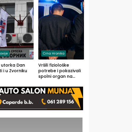
rodom iz Kravice.
ovije
Crna Hronika
 utorka Dan
Vršili fiziološke
i i u Zvorniku
potrebe i pokazivali
spolni organ na
javnom mjestu,
uslijedile kazne