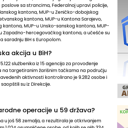
 za poslove sa strancima, Federalnoj upravi policije,
 Tuzlanskog kantona, MUP-u Zeničko-dobojskog
tvanskog kantona, MUP-u Kantona Sarajevo,
g kantona, MUP-u Unsko-sanskog kantona, MUP-
-u Zapadno-hercegovačkog kantona, a učešće su
 za saradnju BiH s Europolom.
jska akcija u BiH?
5.122 službenika iz 15 agencija za provođenje
a na targetiranim žarišnim tačkama na području
navedenih aktivnosti kontrolirano je 9.282 osobe i
 saopštili su iz Direkcije.
arodne operacije u 59 država?
a u još 58 zemalja, a rezultirala je otkrivanjem
em 1.024 osumnjičene osobe, od kojih se njih 334