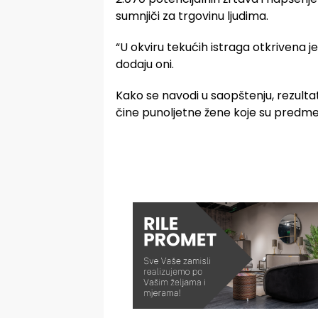
sumnjiči za trgovinu ljudima.
“U okviru tekućih istraga otkrivena j
dodaju oni.
Kako se navodi u saopštenju, rezultat
čine punoljetne žene koje su predmet