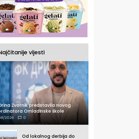
Najčitanije vijesti
Drina Zvornik predstavila novog
rdinatora Omladinske škole
08/2026
0
Od lokalnog derbija do