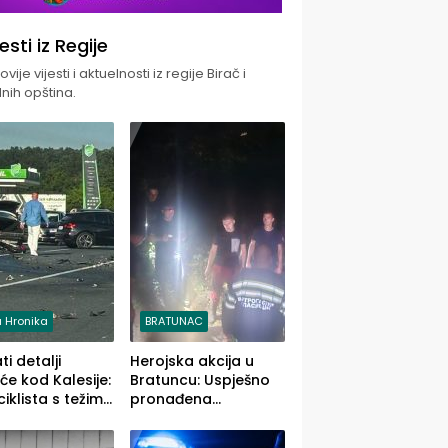
jesti iz Regije
vije vijesti i aktuelnosti iz regije Birač i
nih opština.
 Hronika
BRATUNAC
i detalji
Herojska akcija u
će kod Kalesije:
Bratuncu: Uspješno
iklista s težim,
pronađena
 vozača s
sedamdesetogodišnj
im povredama
a Ivanka Lazić,