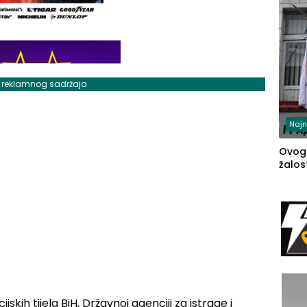
j reklamnog sadržaja
Najn
Ovog
žalost
cijskih tijela BiH, Državnoj agenciji za istrage i