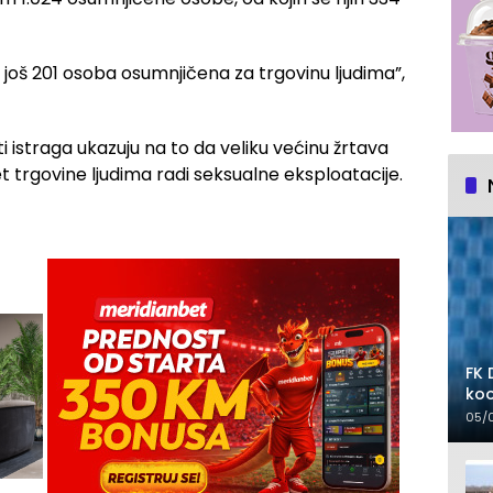
e još 201 osoba osumnjičena za trgovinu ljudima”,
i istraga ukazuju na to da veliku većinu žrtava
 trgovine ljudima radi seksualne eksploatacije.
FK 
koo
05/