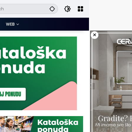
WEB
×