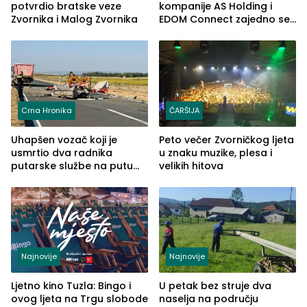
potvrdio bratske veze
kompanije AS Holding i
Zvornika i Malog Zvornika
EDOM Connect zajedno se
šire na tržište Maroka
Crna Hronika
ČARŠIJA
Uhapšen vozač koji je
Peto večer Zvorničkog ljeta
usmrtio dva radnika
u znaku muzike, plesa i
putarske službe na putu
velikih hitova
od Loznice prema Šapcu
(FOTO)
Najnovije
Najnovije
Ljetno kino Tuzla: Bingo i
U petak bez struje dva
ovog ljeta na Trgu slobode
naselja na području