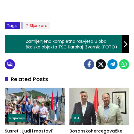
Tags:
Sljunkara
Zamijenjena kompletna rasvjeta u oba
školska objekta TŠC Karakaj-Zvornik (FOTO)
Related Posts
Najnovije
BiH
Susret „Ljudi i mostovi“
Bosanskohercegovačke