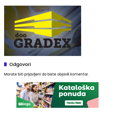
Najveće izmjene biće
četvrto veče Zvorničkog
vidljive na njima
ljeta (FOTO)
Odgovori
Morate biti
prijavljeni
da biste objavili komentar.