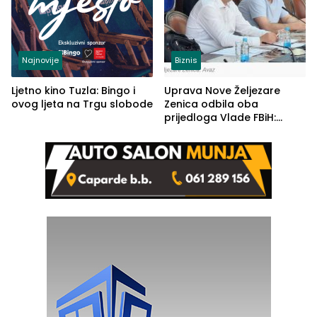
Najnovije
Biznis
Ljetno kino Tuzla: Bingo i
Uprava Nove Željezare
ovog ljeta na Trgu slobode
Zenica odbila oba
prijedloga Vlade FBiH:
Ustrajni da je stečaj jedino
rješenje