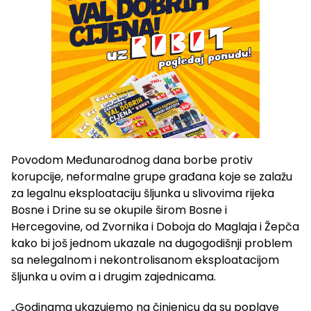
Povodom Međunarodnog dana borbe protiv
korupcije, neformalne grupe građana koje se zalažu
za legalnu eksploataciju šljunka u slivovima rijeka
Bosne i Drine su se okupile širom Bosne i
Hercegovine, od Zvornika i Doboja do Maglaja i Žepča
kako bi još jednom ukazale na dugogodišnji problem
sa nelegalnom i nekontrolisanom eksploatacijom
šljunka u ovim a i drugim zajednicama.
„Godinama ukazujemo na činjenicu da su poplave