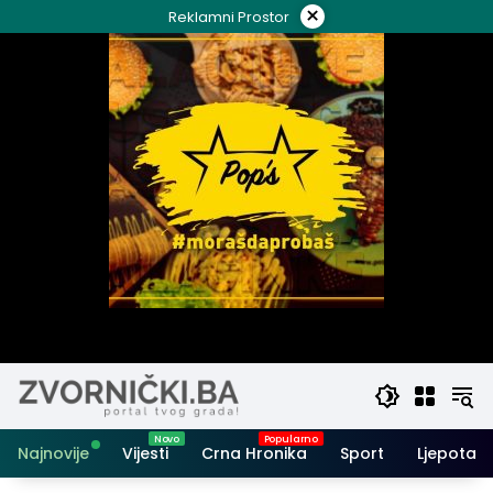
Skip
×
Reklamni Prostor
to
content
Najnovije
Vijesti
Crna Hronika
Sport
Ljepota i 