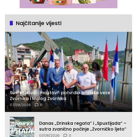
Najčitanije vijesti
Susret „Ljudi i mostovi“ potvrdio bratske veze
Zvornika i Malog Zvornika
07/08/2026
0
Danas „Drinska regata“ i „Spustijada“ –
sutra zvanično počinje „Zvorničko ljeto“
01/08/2026
0