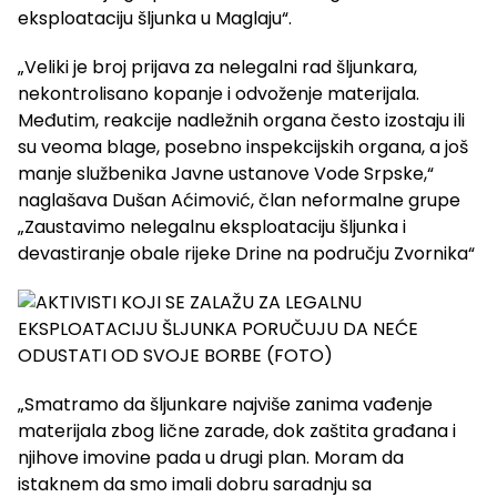
eksploataciju šljunka u Maglaju“.
„Veliki je broj prijava za nelegalni rad šljunkara,
nekontrolisano kopanje i odvoženje materijala.
Međutim, reakcije nadležnih organa često izostaju ili
su veoma blage, posebno inspekcijskih organa, a još
manje službenika Javne ustanove Vode Srpske,“
naglašava Dušan Aćimović, član neformalne grupe
„Zaustavimo nelegalnu eksploataciju šljunka i
devastiranje obale rijeke Drine na području Zvornika“
„Smatramo da šljunkare najviše zanima vađenje
materijala zbog lične zarade, dok zaštita građana i
njihove imovine pada u drugi plan. Moram da
istaknem da smo imali dobru saradnju sa