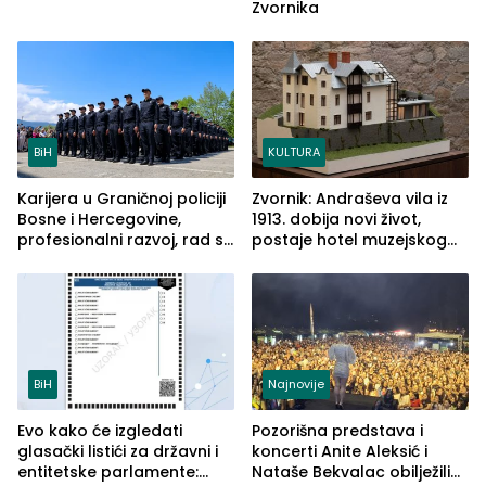
Zvornika
BiH
KULTURA
Karijera u Graničnoj policiji
Zvornik: Andraševa vila iz
Bosne i Hercegovine,
1913. dobija novi život,
profesionalni razvoj, rad sa
postaje hotel muzejskog
savremenom opremom i
tipa
služba građanima
BiH
Najnovije
Evo kako će izgledati
Pozorišna predstava i
glasački listići za državni i
koncerti Anite Aleksić i
entitetske parlamente:
Nataše Bekvalac obilježili