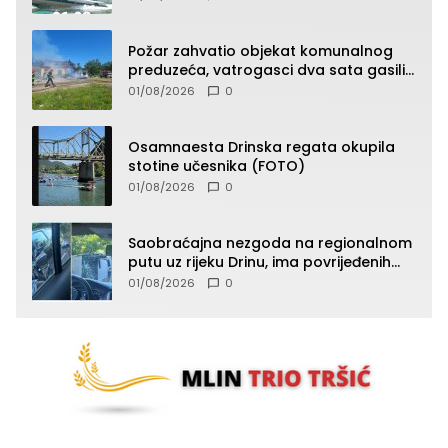
Požar zahvatio objekat komunalnog
preduzeća, vatrogasci dva sata gasili
vatru (FOTO)
01/08/2026
0
Osamnaesta Drinska regata okupila
stotine učesnika (FOTO)
01/08/2026
0
Saobraćajna nezgoda na regionalnom
putu uz rijeku Drinu, ima povrijeđenih
lica (FOTO)
01/08/2026
0