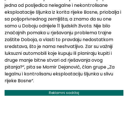
jedna od posljedica nelegalne i nekontrolisane
eksploatacije šljunka iz korita rijeke Bosne, priobalja i
sa poljoprivrednog zemljišta, a znamo da su one
samo u Doboju odnijele 11 ljudskih života. Nije bilo
značajnih pomaka u rješavanju problema trajne
zaštite Doboja, a vlasti to pravdaju nedostatkom
sredstava, što je nama neshvatljivo. Zar su važniji
luksuzni automobili koje kupuju ili planiraju kupiti i
druge manje bitne stvari od rješavanja ovog
pitanja?“, pita se Momir Dejanović, član grupe „Za
legalnu i kontrolisanu eksploataciju šljunka u slivu
rijeke Bosne“.
Reklamni sadržaj