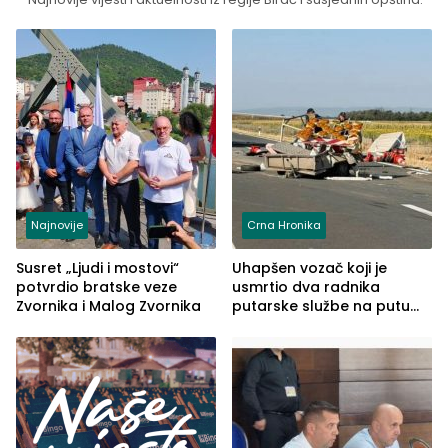
Najnovije
Crna Hronika
Susret „Ljudi i mostovi“
Uhapšen vozač koji je
potvrdio bratske veze
usmrtio dva radnika
Zvornika i Malog Zvornika
putarske službe na putu
od Loznice prema Šapcu
(FOTO)