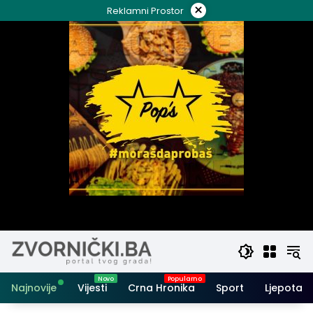
Skip
×
Reklamni Prostor
to
content
Najnovije
Vijesti
Crna Hronika
Sport
Ljepota i 