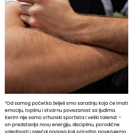
“Od samog početka željeli smo saradnju koja će imati
emociju, toplinu i stvarnu povezanost sa ljudima.
Kerim nije samo vrhunski sportista i veliki talenat –
on predstavlja novu energiju, disciplinu, porodične
vrijednosti i osjećaj ponosa koji prirodno povezujemo