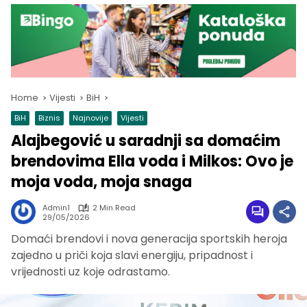
Home
Vijesti
BiH
BiH
Biznis
Najnovije
Vijesti
Alajbegović u saradnji sa domaćim
brendovima Ella voda i Milkos: Ovo je
moja voda, moja snaga
Admin1
2 Min Read
29/05/2026
Domaći brendovi i nova generacija sportskih heroja
zajedno u priči koja slavi energiju, pripadnost i
vrijednosti uz koje odrastamo.