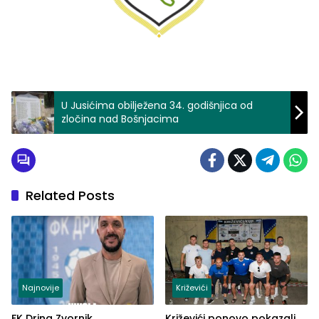
U Jusićima obilježena 34. godišnjica od
zločina nad Bošnjacima
Related Posts
Najnovije
Križevići
FK Drina Zvornik
Križevići ponovo pokazali