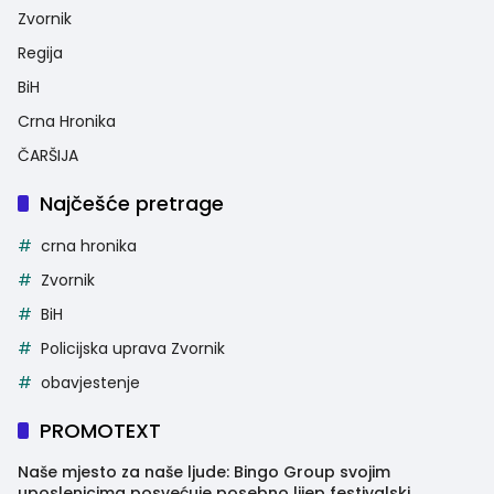
Zvornik
Regija
BiH
Crna Hronika
ČARŠIJA
Najčešće pretrage
crna hronika
Zvornik
BiH
Policijska uprava Zvornik
obavjestenje
PROMOTEXT
Naše mjesto za naše ljude: Bingo Group svojim
uposlenicima posvećuje posebno lijep festivalski