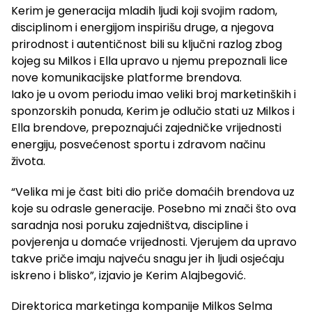
Kerim je generacija mladih ljudi koji svojim radom,
disciplinom i energijom inspirišu druge, a njegova
prirodnost i autentičnost bili su ključni razlog zbog
kojeg su Milkos i Ella upravo u njemu prepoznali lice
nove komunikacijske platforme brendova.
Iako je u ovom periodu imao veliki broj marketinških i
sponzorskih ponuda, Kerim je odlučio stati uz Milkos i
Ella brendove, prepoznajući zajedničke vrijednosti
energiju, posvećenost sportu i zdravom načinu
života.
“Velika mi je čast biti dio priče domaćih brendova uz
koje su odrasle generacije. Posebno mi znači što ova
saradnja nosi poruku zajedništva, discipline i
povjerenja u domaće vrijednosti. Vjerujem da upravo
takve priče imaju najveću snagu jer ih ljudi osjećaju
iskreno i blisko”, izjavio je Kerim Alajbegović.
Direktorica marketinga kompanije Milkos Selma