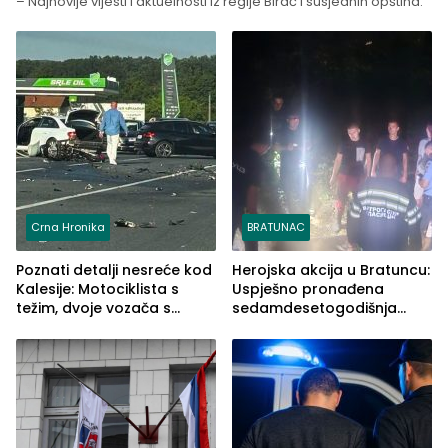
– Najnovije vijesti i aktuelnosti iz regije Birač i susjednih opština.
Crna Hronika
BRATUNAC
Poznati detalji nesreće kod
Herojska akcija u Bratuncu:
Kalesije: Motociklista s
Uspješno pronađena
težim, dvoje vozača s
sedamdesetogodišnja
lakšim povredama
Ivanka Lazić, rodom iz
Kravice.