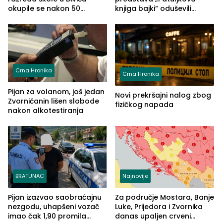
okupile se nakon 50
knjiga bajki“ oduševili
godina, a učitelj Mustafa
posjetioce
Pašić im održao čas
(FOTO)
Crna Hronika
Crna Hronika
Pijan za volanom, još jedan
Novi prekršajni nalog zbog
Zvorničanin lišen slobode
fizičkog napada
nakon alkotestiranja
BRATUNAC
Najnovije
Pijan izazvao saobraćajnu
Za područje Mostara, Banje
nezgodu, uhapšeni vozač
Luke, Prijedora i Zvornika
imao čak 1,90 promila
danas upaljen crveni