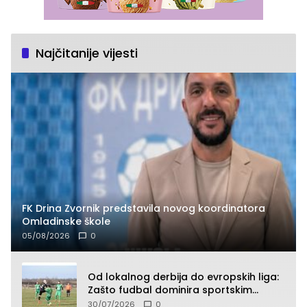
Najčitanije vijesti
FK Drina Zvornik predstavila novog koordinatora
Omladinske škole
05/08/2026
0
Od lokalnog derbija do evropskih liga:
Zašto fudbal dominira sportskim
klađenjem
30/07/2026
0