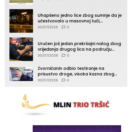
Uhapšeno jedno lice zbog sumnje da je
učestvovalo u masovnoj tuči,
maloljetnik zadobio povrede
30/07/2026
0
Uručen još jedan prekršajni nalog zbog
vrijeđanja drugog lica na području
Zvornika
30/07/2026
0
Zvorničanin odbio testiranje na
prisustvo droge, visoka kazna zbog
kršenja Zakona o osnovama
30/07/2026
0
bezbjednosti saobraćaja