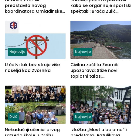
predstavila novog
kako se organizuje sportski
koordinatora Omladinske
spektakl: Braća Zulić
škole
osvojila Križevići kup 2026
Najnovije
Najnovije
U četvrtak bez struje više
Civilna zaštita Zvornik
naselja kod Zvornika
upozorava: Stiže novi
toplotni talas,
temperature do 41 stepen
Divič
Najnovije
Nekadašnji učenici prvog
Izložba „Most u bojama“ i
razreda škole u Diviču
predstava „Patuljkova