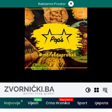
Skip
×
Reklamni Prostor
to
content
Najnovije
Vijesti
Crna Hronika
Sport
Ljepota i 