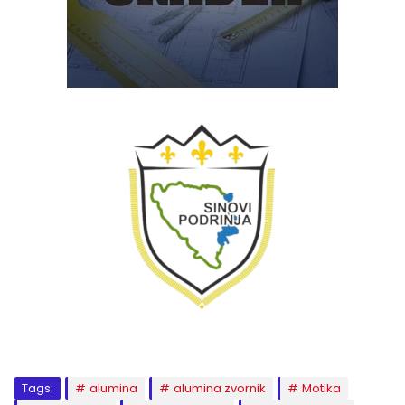
Tags:
alumina
alumina zvornik
Motika