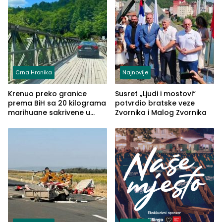
Crna Hronika
Najnovije
Krenuo preko granice
Susret „Ljudi i mostovi“
prema BiH sa 20 kilograma
potvrdio bratske veze
marihuane sakrivene u
Zvornika i Malog Zvornika
automobilu