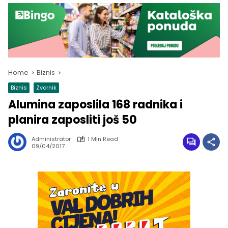
Home
Biznis
Biznis
Zvornik
Alumina zaposlila 168 radnika i
planira zaposliti još 50
Administrator
1 Min Read
09/04/2017