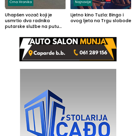
Crna Hronika
Najnovije
Uhapšen vozač koji je
Ljetno kino Tuzla: Bingo i
usmrtio dva radnika
ovog ljeta na Trgu slobode
putarske službe na putu
od Loznice prema Šapcu
(FOTO)