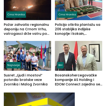
Crna Hronika
Crna Hronika
Požar zahvatio regionalnu
Policija otkrila plantažu sa
deponiju na Crnom Vrhu,
206 stabljika indijske
vatrogasci drže vatru pod
konoplje i kokain,
kontrolom (FOTO)
uhapšena jedna osoba
(FOTO)
Najnovije
BiH
Susret „Ljudi i mostovi“
Bosanskohercegovačke
potvrdio bratske veze
kompanije AS Holding i
Zvornika i Malog Zvornika
EDOM Connect zajedno se
šire na tržište Maroka