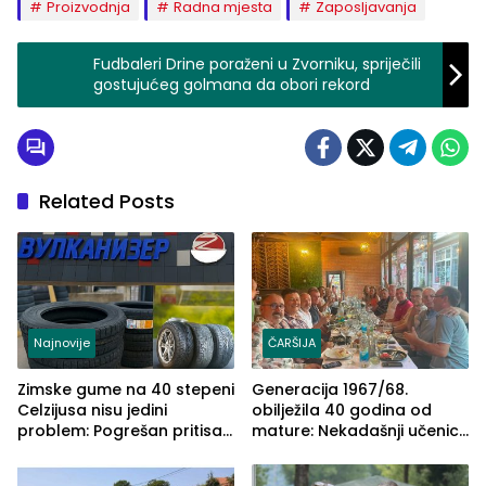
Proizvodnja
Radna mjesta
Zaposljavanja
Fudbaleri Drine poraženi u Zvorniku, spriječili
gostujućeg golmana da obori rekord
Related Posts
Najnovije
ČARŠIJA
Zimske gume na 40 stepeni
Generacija 1967/68.
Celzijusa nisu jedini
obilježila 40 godina od
problem: Pogrešan pritisak
mature: Nekadašnji učenici
može biti mnogo opasniji
TŠC-a okupili se u Zvorniku
(FOTO)