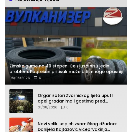
Zimske gume na 40 stepeni Celzijusa nisu jedini
problem: Pogrešan pritisak može biti mnogo opasniji
08/08/2026
0
Organizatori Zvorničkog ljeta uputili
apel građanima i gostima pred
početak koncertnog programa
01/08/2026
0
Novi veliki uspjeh zvorničkog džudoa:
Danijela Kajtazović viceprvakinja