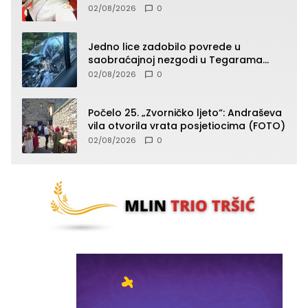
Balkana u seniorskoj konkurenciji
02/08/2026
0
Jedno lice zadobilo povrede u
saobraćajnoj nezgodi u Tegarama
(FOTO)
02/08/2026
0
Počelo 25. „Zvorničko ljeto“: Andraševa
vila otvorila vrata posjetiocima (FOTO)
02/08/2026
0