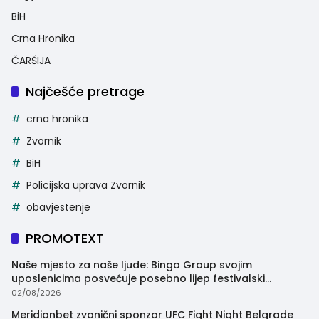
BiH
Crna Hronika
ČARŠIJA
Najčešće pretrage
crna hronika
Zvornik
BiH
Policijska uprava Zvornik
obavjestenje
PROMOTEXT
Naše mjesto za naše ljude: Bingo Group svojim
uposlenicima posvećuje posebno lijep festivalski
trenutak
02/08/2026
Meridianbet zvanični sponzor UFC Fight Night Belgrade