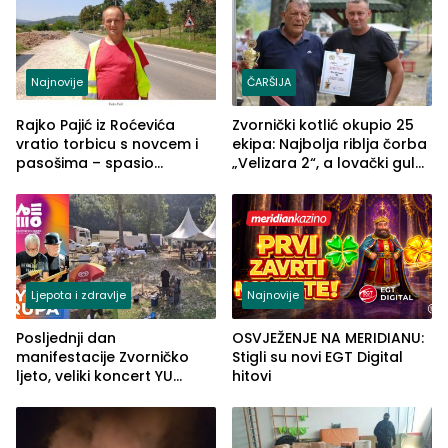
Najnovije
ČARŠIJA
Rajko Pajić iz Roćevića
Zvornički kotlić okupio 25
vratio torbicu s novcem i
ekipa: Najbolja riblja čorba
pasošima – spasio
„Velizara 2“, a lovački gulaš
porodično ljetovanje u
„Red i Zaprska“ (FOTO)
Grčkoj
Ljepota i zdravlje
Najnovije
Posljednji dan
OSVJEŽENJE NA MERIDIANU:
manifestacije Zvorničko
Stigli su novi EGT Digital
ljeto, veliki koncert YU
hitovi
grupe zatvara program
ove godine