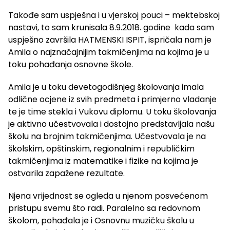
Takođe sam uspješna i u vjerskoj pouci – mektebskoj
nastavi, to sam krunisala 8.9.2018. godine kada sam
uspješno završila HATMENSKI ISPIT, ispričala nam je
Amila o najznačajnijim takmičenjima na kojima je u
toku pohađanja osnovne škole.
Amila je u toku devetogodišnjeg školovanja imala
odlične ocjene iz svih predmeta i primjerno vladanje
te je time stekla i Vukovu diplomu. U toku školovanja
je aktivno učestvovala i dostojno predstavljala našu
školu na brojnim takmičenjima. Učestvovala je na
školskim, opštinskim, regionalnim i republičkim
takmičenjima iz matematike i fizike na kojima je
ostvarila zapažene rezultate.
Njena vrijednost se ogleda u njenom posvećenom
pristupu svemu što radi. Paralelno sa redovnom
školom, pohađala je i Osnovnu muzičku školu u