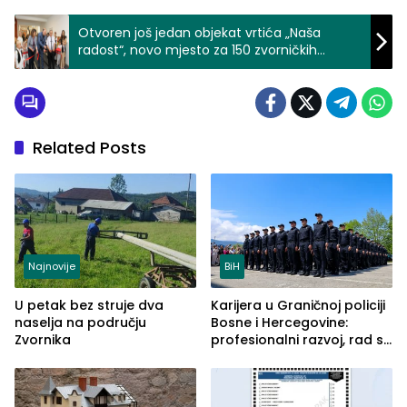
Otvoren još jedan objekat vrtića „Naša
radost“, novo mjesto za 150 zvorničkih
mališana (VIDEO)
Related Posts
Najnovije
BiH
U petak bez struje dva
Karijera u Graničnoj policiji
naselja na području
Bosne i Hercegovine:
Zvornika
profesionalni razvoj, rad sa
savremenom opremom i
služba građanima