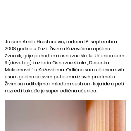
Ja sam Amila Hrustanović, rođena 18. septembra
2008.godine u Tuzli. Živim u Križevićima opština
Zvornik, gdje pohađam i osnovnu školu. Učenica sam
9.(devetog) razreda Osnovne škole „Desanka
Maksimović“ u Križevićima. Odlična sam učenica svih
osam godina sa svim peticama iz svih predmeta.
Živim sa roditeljima i mlađom sestrom koja ide u peti
razred i takođe je super odlična učenica.