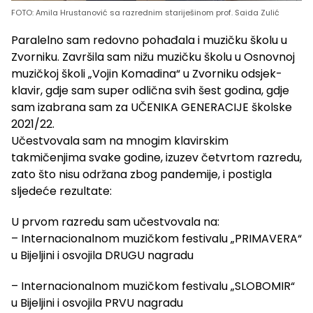
FOTO: Amila Hrustanović sa razrednim stariješinom prof. Saida Zulić
Paralelno sam redovno pohađala i muzičku školu u
Zvorniku. Završila sam nižu muzičku školu u Osnovnoj
muzičkoj školi „Vojin Komadina“ u Zvorniku odsjek-
klavir, gdje sam super odlična svih šest godina, gdje
sam izabrana sam za UČENIKA GENERACIJE školske
2021/22.
Učestvovala sam na mnogim klavirskim
takmičenjima svake godine, izuzev četvrtom razredu,
zato što nisu održana zbog pandemije, i postigla
sljedeće rezultate:
U prvom razredu sam učestvovala na:
– Internacionalnom muzičkom festivalu „PRIMAVERA“
u Bijeljini i osvojila DRUGU nagradu
– Internacionalnom muzičkom festivalu „SLOBOMIR“
u Bijeljini i osvojila PRVU nagradu