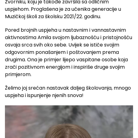
Zvorniku, koju je takođe završila sa odličnim
uspjehom. Proglašena je za učenika generacije u
Muzičkoj školi za školsku 2021/22. godinu.
Pored brojnih uspjeha u nastavnim i vannastavnim
aktivnostima Amila svojom ljubaznošću i pristojnošću
osvaja srca svih oko sebe. Uvijek se ističe svojim
odgovornim ponašanjem i poštovanjem prema
drugima. Ona je primjer lijepo vaspitane osobe koja
zrači pozitivnom energijom i inspiriše druge svojim
primjerom.
Želimo joj srećan nastavak daljeg školovanja, mnogo
uspjeha i ispunjenje njenih snova!