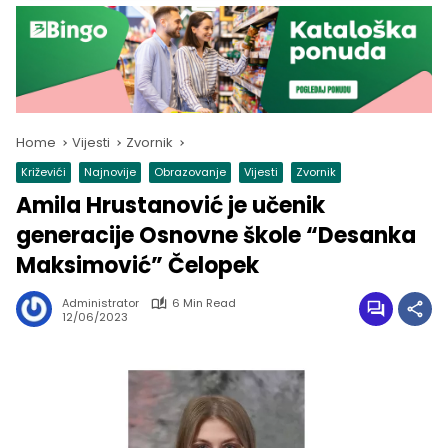
Home
Vijesti
Zvornik
Križevići
Najnovije
Obrazovanje
Vijesti
Zvornik
Amila Hrustanović je učenik
generacije Osnovne škole “Desanka
Maksimović” Čelopek
Administrator
6 Min Read
12/06/2023