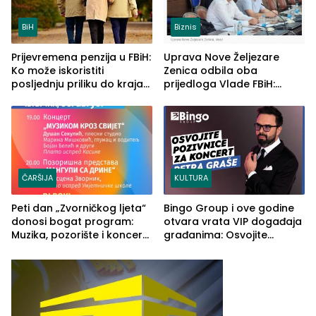
BiH
Biznis
Prijevremena penzija u FBiH:
Uprava Nove Željezare
Ko može iskoristiti
Zenica odbila oba
posljednju priliku do kraja
prijedloga Vlade FBiH:
2026. godine
Ustrajni da je stečaj jedino
rješenje
ČARŠIJA
KULTURA
Peti dan „Zvorničkog ljeta“
Bingo Group i ove godine
donosi bogat program:
otvara vrata VIP događaja
Muzika, pozorište i koncert
građanima: Osvojite
Stoje
ulaznice za koncert Petra
Graše