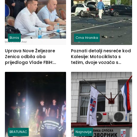
Biznis
Crna Hronika
Uprava Nove Željezare
Poznati detalji nesreće kod
Zenica odbila oba
Kalesije: Motociklista s
prijedloga Vlade FBiH:
težim, dvoje vozača s
Ustrajni da je stečaj jedino
lakšim povredama
rješenje
BRATUNAC
Najnovije