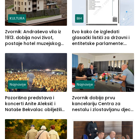
KULTURA
BiH
Zvornik: Andraševa vila iz
Evo kako će izgledati
1913. dobija novi život,
glasački listići za državni i
postaje hotel muzejskog
entitetske parlamente:
tipa
Najveće izmjene biće
vidljive na njima
Najnovije
Najnovije
Pozorišna predstava i
Zvornik dobija prvu
koncerti Anite Aleksić i
kancelariju Centra za
Nataše Bekvalac obilježili
nestalu i zlostavljanu djecu
četvrto veče Zvorničkog
u RS-u
ljeta (FOTO)