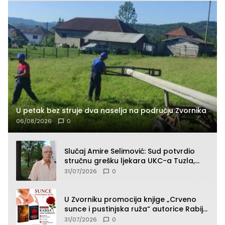
U petak bez struje dva naselja na području Zvornika
06/08/2026
0
Slučaj Amire Selimović: Sud potvrdio
stručnu grešku ljekara UKC-a Tuzla,
presudan dokaz ostala obdukcija
31/07/2026
0
U Zvorniku promocija knjige „Crveno
sunce i pustinjska ruža“ autorice Rabije
Avdić-Hamidović
31/07/2026
0