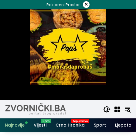
Skip
×
Reklamni Prostor
to
content
Najnovije
Vijesti
Crna Hronika
Sport
Ljepota i 