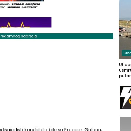
j reklamnog sadržaja
Crna
Uhapš
usmrt
putar
putu 
prem
(FOT
išnjoj listi kandidata bile su Frogger, Galaga,