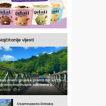
Najčitanije vijesti
nuo preko granice prema BiH sa 20
ograma marihuane sakrivene u
tomobilu
08/2026
0
Osamnaesta Drinska