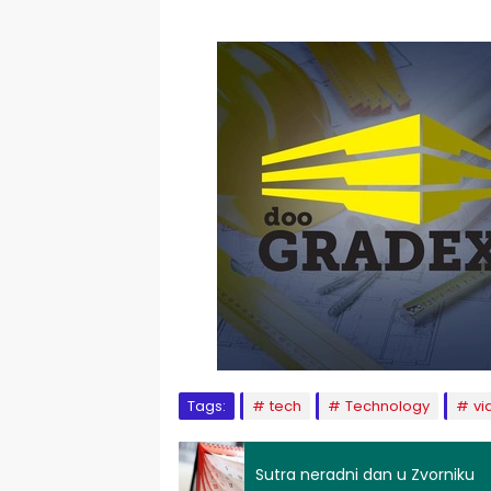
Tags:
tech
Technology
vi
Sutra neradni dan u Zvorniku