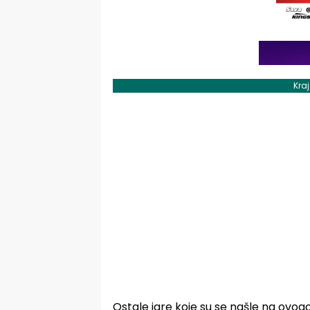
Kra
Ostale igre koje su se našle na ovogod