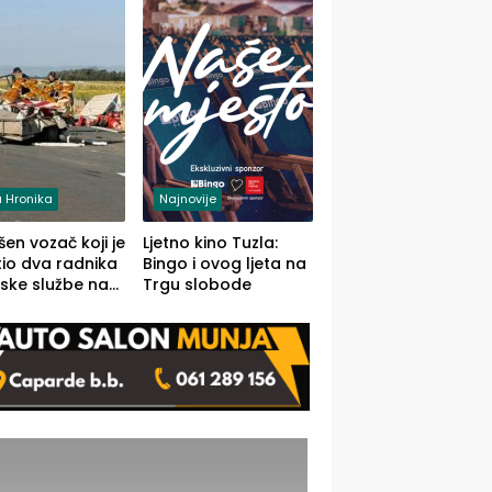
 Hronika
Najnovije
en vozač koji je
Ljetno kino Tuzla:
io dva radnika
Bingo i ovog ljeta na
ske službe na
Trgu slobode
od Loznice
a Šapcu
O)