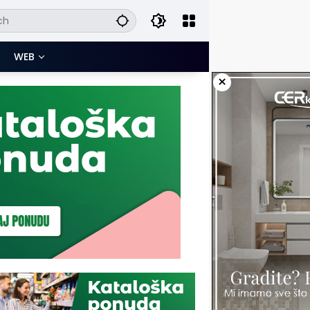
WEB
×