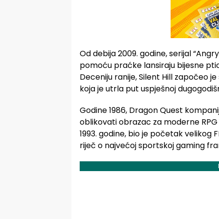
Od debija 2009. godine, serijal “Angr
pomoću praćke lansiraju bijesne ptic
Deceniju ranije, Silent Hill započeo 
koja je utrla put uspješnoj dugogodišnj
Godine 1986, Dragon Quest kompanij
oblikovati obrazac za moderne RPG ig
1993. godine, bio je početak velikog FI
riječ o najvećoj sportskoj gaming fran