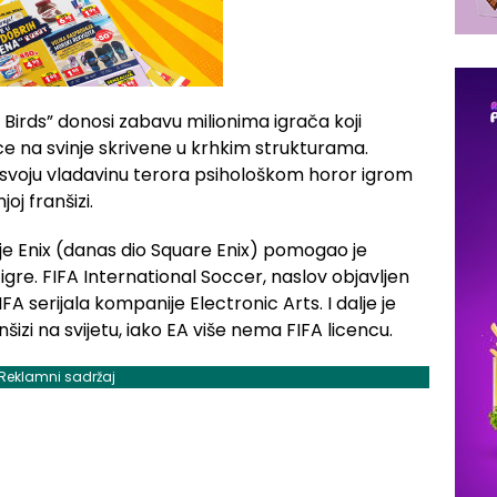
y Birds” donosi zabavu milionima igrača koji
e na svinje skrivene u krhkim strukturama.
je svoju vladavinu terora psihološkom horor igrom
oj franšizi.
e Enix (danas dio Square Enix) pomogao je
re. FIFA International Soccer, naslov objavljen
FA serijala kompanije Electronic Arts. I dalje je
šizi na svijetu, iako EA više nema FIFA licencu.
Reklamni sadržaj