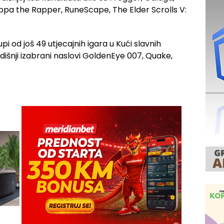
pa the Rapper, RuneScape, The Elder Scrolls V:
upi od još 49 utjecajnih igara u Kući slavnih
išnji izabrani naslovi GoldenEye 007, Quake,