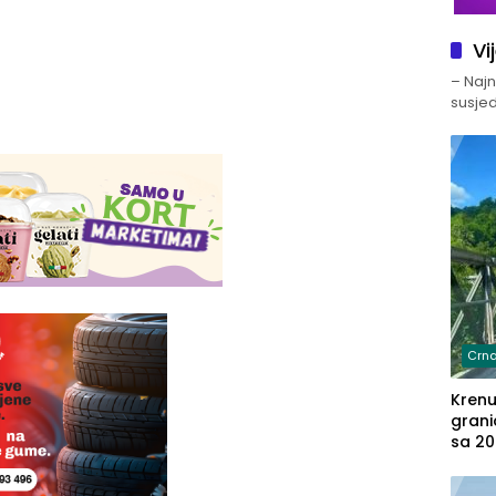
Vi
– Najno
susjed
Crna
Kren
grani
sa 20
marih
u aut