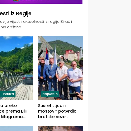
jesti iz Regije
vije vijesti i aktuelnosti iz regije Birač i
nih opština.
 Hronika
Najnovije
uo preko
Susret „Ljudi i
ce prema BiH
mostovi“ potvrdio
 kilograma
bratske veze
uane sakrivene
Zvornika i Malog
omobilu
Zvornika