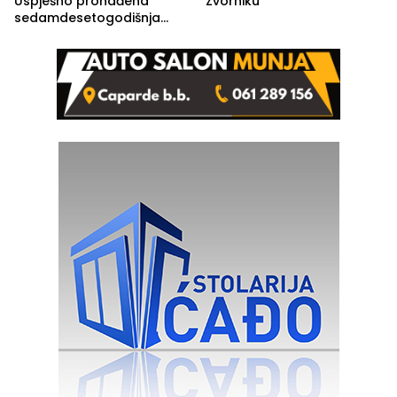
Uspješno pronađena
Zvorniku
sedamdesetogodišnja
Ivanka Lazić, rodom iz
Kravice.