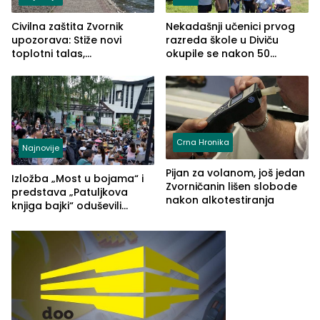
Civilna zaštita Zvornik
Nekadašnji učenici prvog
upozorava: Stiže novi
razreda škole u Diviču
toplotni talas,
okupile se nakon 50
temperature do 41 stepen
godina, a učitelj Mustafa
Pašić im održao čas
(FOTO)
Crna Hronika
Najnovije
Pijan za volanom, još jedan
Izložba „Most u bojama“ i
Zvorničanin lišen slobode
predstava „Patuljkova
nakon alkotestiranja
knjiga bajki“ oduševili
posjetioce