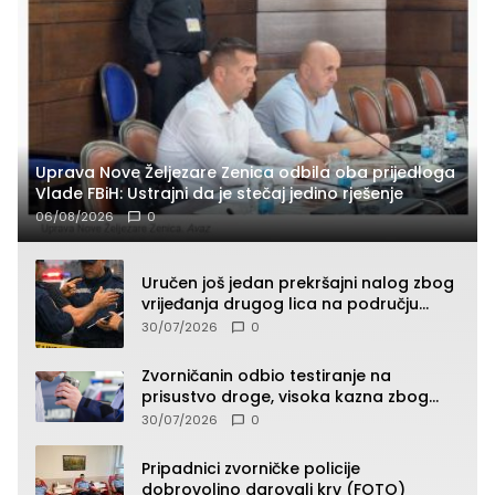
Uprava Nove Željezare Zenica odbila oba prijedloga
Vlade FBiH: Ustrajni da je stečaj jedino rješenje
06/08/2026
0
Uručen još jedan prekršajni nalog zbog
vrijeđanja drugog lica na području
Zvornika
30/07/2026
0
Zvorničanin odbio testiranje na
prisustvo droge, visoka kazna zbog
kršenja Zakona o osnovama
30/07/2026
0
bezbjednosti saobraćaja
Pripadnici zvorničke policije
dobrovoljno darovali krv (FOTO)