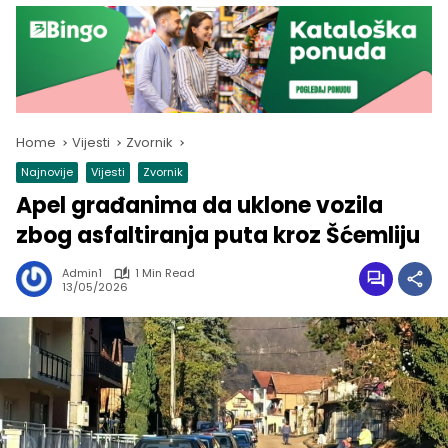
Home
Vijesti
Zvornik
Najnovije
Vijesti
Zvornik
Apel građanima da uklone vozila
zbog asfaltiranja puta kroz Šćemliju
Admin1
1 Min Read
13/05/2026