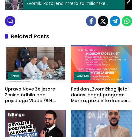
Zvornik: Razbijena mreža za milionske
zloupotrebe PDV-a
Related Posts
Biznis
ČARŠIJA
Uprava Nove Željezare
Peti dan „Zvorničkog ljeta“
Zenica odbila oba
donosi bogat program:
prijedloga Vlade FBiH:
Muzika, pozorište i koncert
Ustrajni da je stečaj jedino
Stoje
rješenje