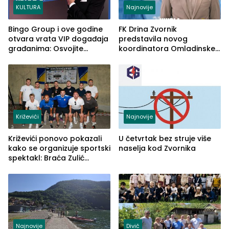
KULTURA
Najnovije
Bingo Group i ove godine
FK Drina Zvornik
otvara vrata VIP događaja
predstavila novog
građanima: Osvojite
koordinatora Omladinske
ulaznice za koncert Petra
škole
Graše
Križevići
Najnovije
Križevići ponovo pokazali
U četvrtak bez struje više
kako se organizuje sportski
naselja kod Zvornika
spektakl: Braća Zulić
osvojila Križevići kup 2026
Najnovije
Divič