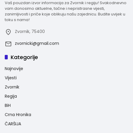
Vaš pouzdan izvor informacija za Zvornik i regiju! Svakodnevno
vam donosimo aktuelne, tačne i nepristrasne vijesti,
zanimljivosti i priče koje oblikuju našu zajednicu. Budite uvijek u
toku s nama!
Zvornik, 75400
zvornicki@gmail.com
Kategorije
Najnovije
Vijesti
Zvornik
Regija
BiH
Crna Hronika
ČARŠIJA