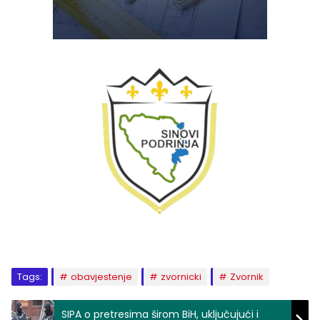
Tags:
obavjestenje
zvornicki
Zvornik
SIPA o pretresima širom BiH, uključujući i