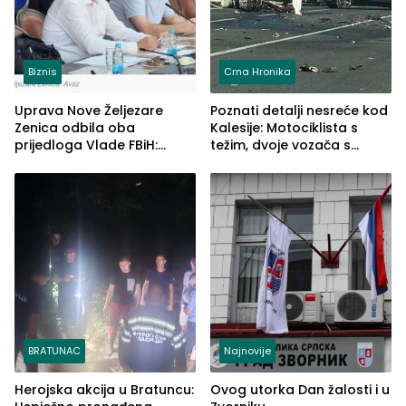
Biznis
Crna Hronika
Uprava Nove Željezare
Poznati detalji nesreće kod
Zenica odbila oba
Kalesije: Motociklista s
prijedloga Vlade FBiH:
težim, dvoje vozača s
Ustrajni da je stečaj jedino
lakšim povredama
rješenje
BRATUNAC
Najnovije
Herojska akcija u Bratuncu:
Ovog utorka Dan žalosti i u