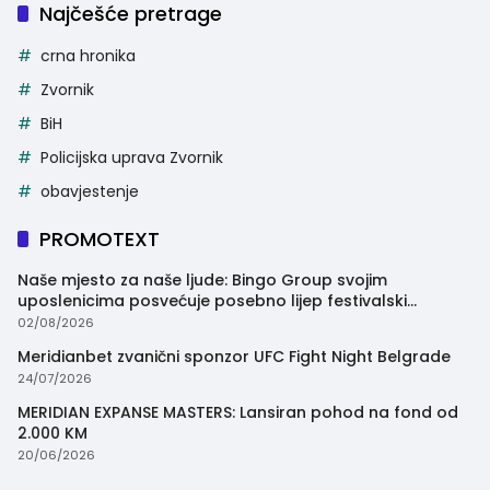
Najčešće pretrage
crna hronika
Zvornik
BiH
Policijska uprava Zvornik
obavjestenje
PROMOTEXT
Naše mjesto za naše ljude: Bingo Group svojim
uposlenicima posvećuje posebno lijep festivalski
trenutak
02/08/2026
Meridianbet zvanični sponzor UFC Fight Night Belgrade
24/07/2026
MERIDIAN EXPANSE MASTERS: Lansiran pohod na fond od
2.000 KM
20/06/2026