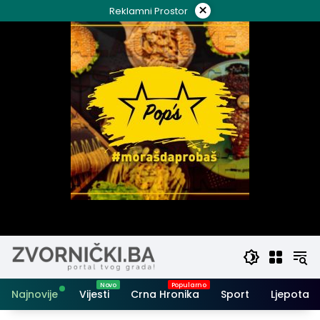
Skip
×
Reklamni Prostor
to
content
Najnovije
Vijesti
Crna Hronika
Sport
Ljepota i 