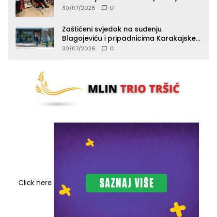
30/07/2026
0
Zaštićeni svjedok na suđenju
Blagojeviću i pripadnicima Karakajske
čete potvrdio da je od komande tražio
30/07/2026
0
odgovornost za strijeljane ljude, ali da
niko nije reagovao
Click here