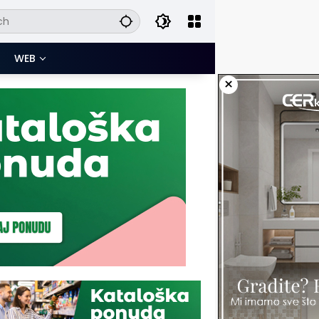
WEB
×