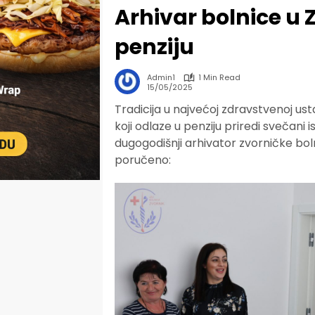
Arhivar bolnice u 
penziju
Admin1
1 Min Read
15/05/2025
Tradicija u najvećoj zdravstvenoj ust
koji odlaze u penziju priredi svečani
dugogodišnji arhivator zvorničke bol
poručeno: