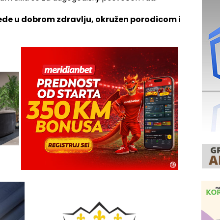
ede u dobrom zdravlju, okružen porodicom i