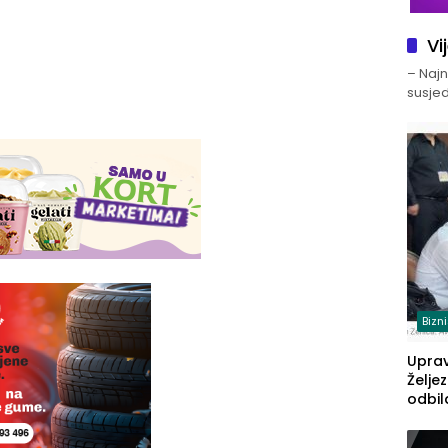
Vi
– Najno
susjed
Bizn
Upra
Želje
odbil
prije
FBiH: 