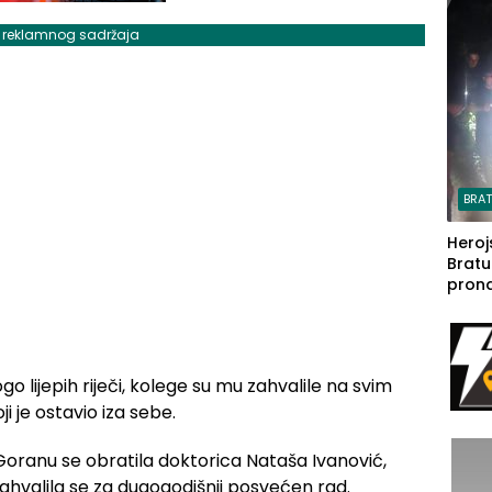
steča
j reklamnog sadržaja
BRA
Heroj
Bratu
pron
seda
a Iva
rodom
o lijepih riječi, kolege su mu zahvalile na svim
i je ostavio iza sebe.
Goranu se obratila doktorica Nataša Ivanović,
ahvalila se za dugogodišnji posvećen rad.