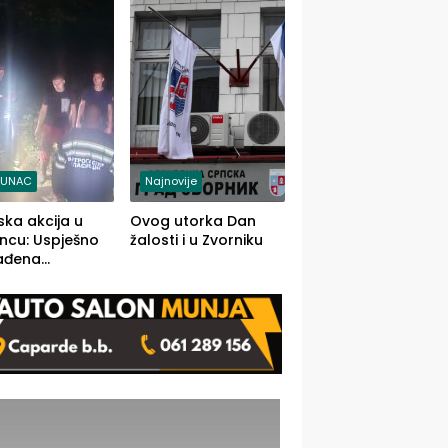
j jedino rješenje
TUNAC
Najnovije
ska akcija u
Ovog utorka Dan
ncu: Uspješno
žalosti i u Zvorniku
ađena
mdesetogodišnj
nka Lazić,
 iz Kravice.