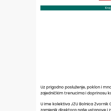
Kra
Uz prigodno posluženje, poklon i mnog
zajedničkim trenucima i doprinosu koj
U ime kolektiva JZU Bolnica Zvornik 
zamjenik direktora naše ustanove i z