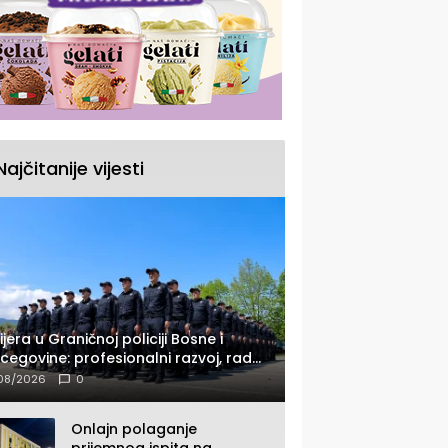
Najčitanije vijesti
ijera u Graničnoj policiji Bosne i
cegovine: profesionalni razvoj, rad
 savremenom opremom i služba
08/2026
0
ađanima
Onlajn polaganje