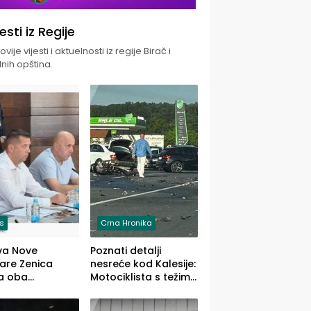
jesti iz Regije
vije vijesti i aktuelnosti iz regije Birač i
nih opština.
is
Crna Hronika
va Nove
Poznati detalji
zare Zenica
nesreće kod Kalesije:
a oba
Motociklista s težim,
dloga Vlade
dvoje vozača s
Ustrajni da je
lakšim povredama