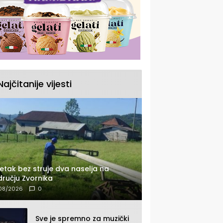
Najčitanije vijesti
etak bez struje dva naselja na
ručju Zvornika
08/2026
0
Sve je spremno za muzički