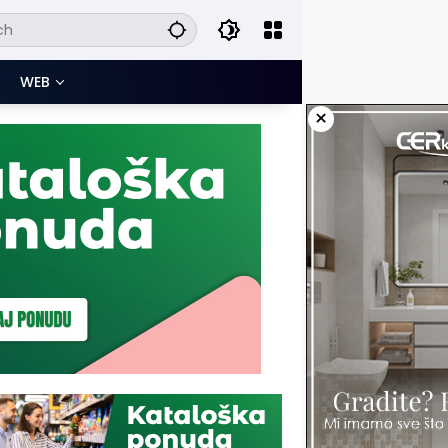
WEB
×