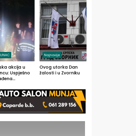
j jedino rješenje
TUNAC
Najnovije
ska akcija u
Ovog utorka Dan
ncu: Uspješno
žalosti i u Zvorniku
ađena
mdesetogodišnj
nka Lazić,
 iz Kravice.