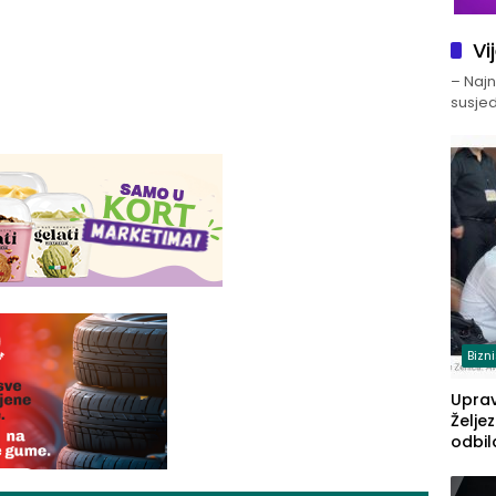
Vi
– Najno
susjed
Bizn
Upra
Želje
odbil
prije
FBiH: 