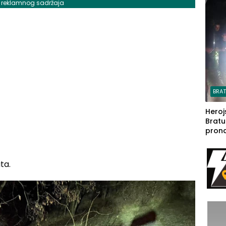
j reklamnog sadržaja
steča
BRA
Heroj
Bratu
pron
seda
a Iva
rodom
ta.