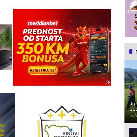
U p
pod
06/