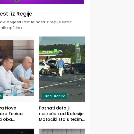
jesti iz Regije
vije vijesti i aktuelnosti iz regije Birač i
nih opština.
is
Crna Hronika
va Nove
Poznati detalji
zare Zenica
nesreće kod Kalesije:
a oba
Motociklista s težim,
dloga Vlade
dvoje vozača s
Ustrajni da je
lakšim povredama