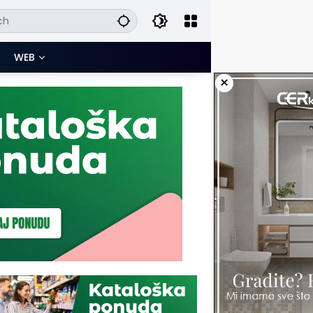
WEB
×