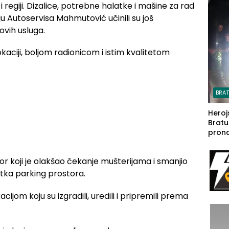
steča
 regiji. Dizalice, potrebne halatke i mašine za rad
ju Autoservisa Mahmutović učinili su još
hovih usluga.
BRA
Heroj
Bratu
pron
seda
a Iva
or koji je olakšao čekanje mušterijama i smanjio
rodom
atka parking prostora.
jom koju su izgradili, uredili i pripremili prema