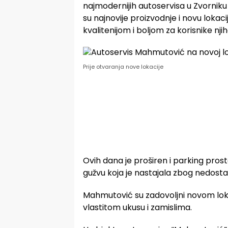
najmodernijih autoservisa u Zvorniku i
su najnovije proizvodnje i novu lokaci
kvalitenijom i boljom za korisnike nji
Prije otvaranja nove lokacije
Ovih dana je proširen i parking prost
gužvu koja je nastajala zbog nedost
Mahmutović su zadovoljni novom lokaci
vlastitom ukusu i zamislima.