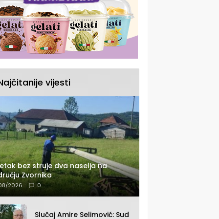
Najčitanije vijesti
etak bez struje dva naselja na
ručju Zvornika
08/2026
0
Slučaj Amire Selimović: Sud