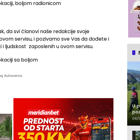
, da svi članovi naše redakcije svoje
vom servisu, i pozivamo sve Vas da dođete i
ti i ljudskost zaposlenih u ovom servisu.
vaj Autoservis
U p
pod
06/