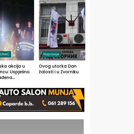
j jedino rješenje
TUNAC
Najnovije
ska akcija u
Ovog utorka Dan
ncu: Uspješno
žalosti i u Zvorniku
ađena
mdesetogodišnj
nka Lazić,
 iz Kravice.