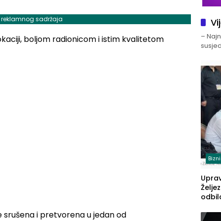
j reklamnog sadržaja
Vi
– Najno
susjed
Bizn
Upra
Želje
odbil
prije
je srušena i pretvorena u jedan od
FBiH: 