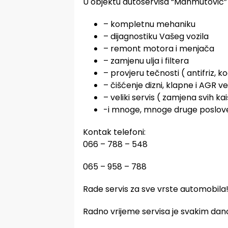
U objektu autoservisa “Mahmutović
– kompletnu mehaniku
– dijagnostiku Vašeg vozila
– remont motora i menjača
– zamjenu ulja i filtera
– provjeru tečnosti ( antifriz, k
– čišćenje dizni, klapne i AGR ve
– veliki servis ( zamjena svih 
-i mnoge, mnoge druge poslov
Kontak telefoni:
066 – 788 – 548
065 – 958 – 788
Rade servis za sve vrste automobila
Radno vrijeme servisa je svakim dano