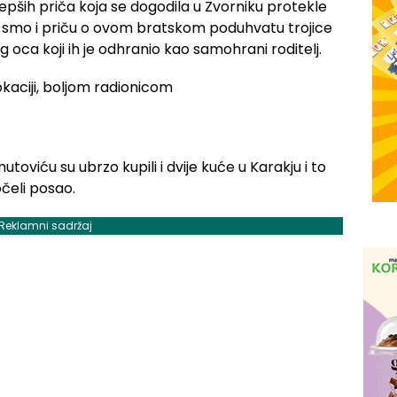
epših priča koja se dogodila u Zvorniku protekle
li smo i priču o ovom bratskom poduhvatu trojice
oca koji ih je odhranio kao samohrani roditelj.
toviću su ubrzo kupili i dvije kuće u Karakju i to
očeli posao.
Reklamni sadržaj