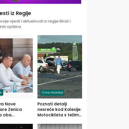
jesti iz Regije
vije vijesti i aktuelnosti iz regije Birač i
nih opština.
is
Crna Hronika
va Nove
Poznati detalji
zare Zenica
nesreće kod Kalesije:
a oba
Motociklista s težim,
dloga Vlade
dvoje vozača s
Ustrajni da je
lakšim povredama