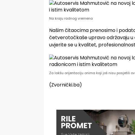
Na kraju radnog vremena
Našim čitaocima prenosimo i podatak
četverotočkaše upravo održavaju u o
uvjerite se u kvalitet, profesionalnos
Za lakšu orijentaciju onima koji još nisu posjetili o
(Zvornički.ba)