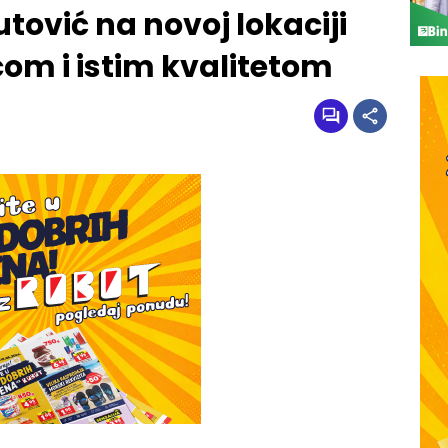
ović na novoj lokaciji
com i istim kvalitetom