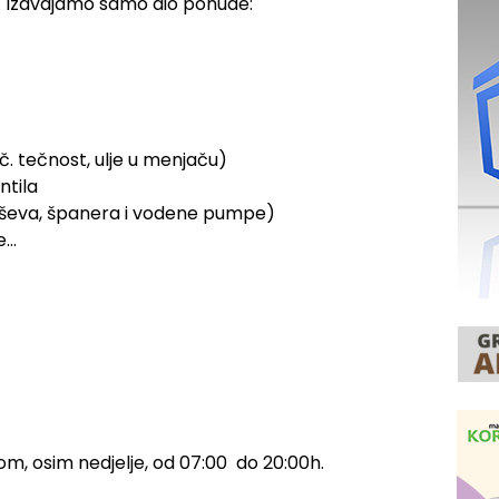
” izdvajamo samo dio ponude:
oč. tečnost, ulje u menjaču)
ntila
kaiševa, španera i vodene pumpe)
e…
!
m, osim nedjelje, od 07:00 do 20:00h.