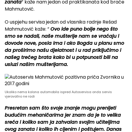
zanata
” kaže nam jedan od praktikanata kod braće
Mahmutović.
O uspjehu servisa jedan od vlasnika radnje Rešad
Mahmutović kaže: ”
Ovo ide puno bolje nego što
smo se nadali, naše mušterije nam se vraćaju i
dovode nove, posla ima i ako Bogda u planu smo
da proširimo našu djelatnost i u rad priključimo i
našeg trećeg brata kako bi u potpunosti bili na
usluzi našim mušterijama.
Ukoliko nema kolona automobila ispred Autoservisa onda servis
vjerovatno ne radi
Presretan sam što svoje znanje mogu prenijeti
budućim mehaničarima jer znam da je to velika
sreća i koliko sam ja zahvalan svojim učiteljima
ovog zanata i koliko ih cijenim i poštujem. Danas