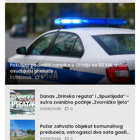
Pokušao podmititi carinika u Orašju sa 50 KM, dobio
osuđujuću presudu
07/08/2026
0
Danas „Drinska regata“ i „Spustijada“ –
sutra zvanično počinje „Zvorničko ljeto“
01/08/2026
0
Požar zahvatio objekat komunalnog
preduzeća, vatrogasci dva sata gasili
vatru (FOTO)
01/08/2026
0