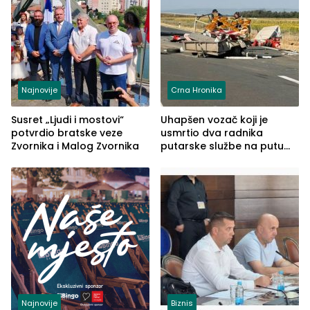
Najnovije
Crna Hronika
Susret „Ljudi i mostovi“
Uhapšen vozač koji je
potvrdio bratske veze
usmrtio dva radnika
Zvornika i Malog Zvornika
putarske službe na putu
od Loznice prema Šapcu
(FOTO)
Najnovije
Biznis