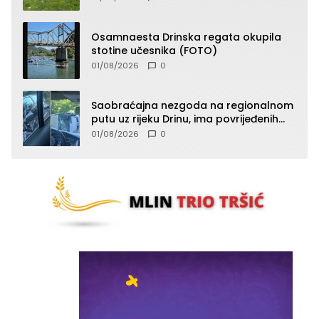
Osamnaesta Drinska regata okupila
stotine učesnika (FOTO)
01/08/2026
0
Saobraćajna nezgoda na regionalnom
putu uz rijeku Drinu, ima povrijeđenih
lica (FOTO)
01/08/2026
0