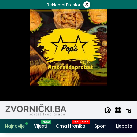
Skip
×
Reklamni Prostor
to
content
Najnovije
Vijesti
Crna Hronika
Sport
Ljepota i 