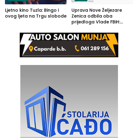
Ljetno kino Tuzla: Bingo i
Uprava Nove Željezare
ovog ljeta na Trgu slobode
Zenica odbila oba
prijedloga Vlade FBiH:
Ustrajni da je stečaj jedino
rješenje