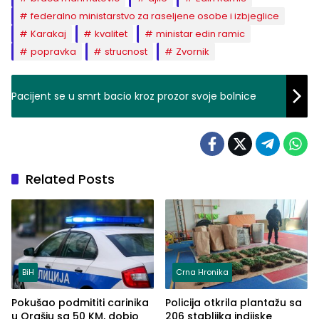
federalno ministarstvo za raseljene osobe i izbjeglice
Karakaj
kvalitet
ministar edin ramic
popravka
strucnost
Zvornik
Pacijent se u smrt bacio kroz prozor svoje bolnice
Related Posts
BiH
Crna Hronika
Pokušao podmititi carinika
Policija otkrila plantažu sa
u Orašju sa 50 KM, dobio
206 stabljika indijske