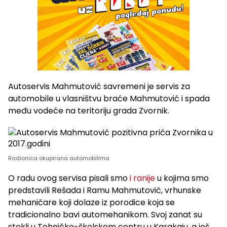
Autoservis Mahmutović savremeni je servis za
automobile u vlasništvu braće Mahmutović i spada
među vodeće na teritoriju grada Zvornik.
Radionica okupirana automobilima
O radu ovog servisa pisali smo
i ranije
u kojima smo
predstavili Rešada i Ramu Mahmutović, vrhunske
mehaničare koji dolaze iz porodice koja se
tradicionalno bavi automehanikom. Svoj zanat su
stekli u Tehničko-školskom centru u Karakaju, a još