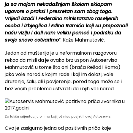
ja sa mojom nekadašnjom školom sklapam
ugovore o praksi i presretan sam zbog toga.
Vrijedi istaći i Federalno ministarstvo raseljenih
osoba i izbjeglica i Edina Ramića koji su prepoznali
našu viziju i dali nam veliku pomoć i podršku da
svoje snove ostvarimo
“. Kaže Mahmutović.
Jedan od mušterija je u neformalnom razgovoru
rekao da misli da je ovako brz uspon Autoservisa
Mahmutović u tome što oni (braća Rešad i Ramo)
jako vole narod s kojim rade i koji im dolazi, vole
druženje, šalu, ali i povjerenje, pored toga može se i
bez većih problema ustvrditi da i njih voli narod.
Za lakšu orijentaciju onima koji još nisu posjetili ovaj Autoservis
Ovo je zasigurno jedna od pozitivnih priča koje