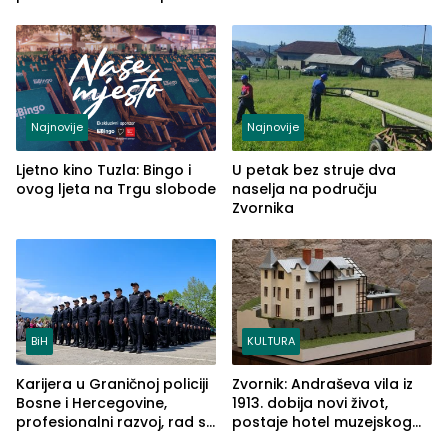
od Loznice prema Šapcu
(FOTO)
Najnovije
Najnovije
Ljetno kino Tuzla: Bingo i
U petak bez struje dva
ovog ljeta na Trgu slobode
naselja na području
Zvornika
BiH
KULTURA
Karijera u Graničnoj policiji
Zvornik: Andraševa vila iz
Bosne i Hercegovine,
1913. dobija novi život,
profesionalni razvoj, rad sa
postaje hotel muzejskog
savremenom opremom i
tipa