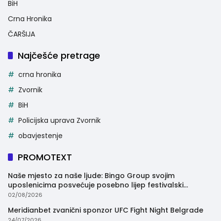
BiH
Crna Hronika
ČARŠIJA
Najčešće pretrage
crna hronika
Zvornik
BiH
Policijska uprava Zvornik
obavjestenje
PROMOTEXT
Naše mjesto za naše ljude: Bingo Group svojim
uposlenicima posvećuje posebno lijep festivalski
trenutak
02/08/2026
Meridianbet zvanični sponzor UFC Fight Night Belgrade
24/07/2026