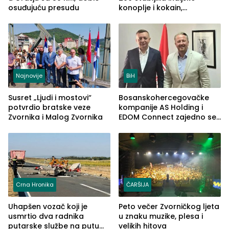
osuđujuću presudu
konoplje i kokain,
uhapšena jedna osoba
(FOTO)
Najnovije
BiH
Susret „Ljudi i mostovi“
Bosanskohercegovačke
potvrdio bratske veze
kompanije AS Holding i
Zvornika i Malog Zvornika
EDOM Connect zajedno se
šire na tržište Maroka
Crna Hronika
ČARŠIJA
Uhapšen vozač koji je
Peto večer Zvorničkog ljeta
usmrtio dva radnika
u znaku muzike, plesa i
putarske službe na putu
velikih hitova