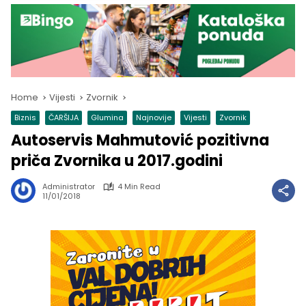
Home
Vijesti
Zvornik
Biznis
ČARŠIJA
Glumina
Najnovije
Vijesti
Zvornik
Autoservis Mahmutović pozitivna
priča Zvornika u 2017.godini
Administrator
4 Min Read
11/01/2018