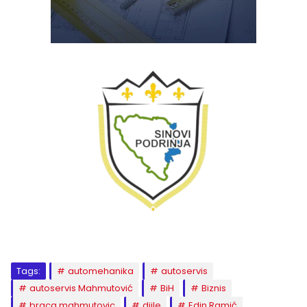
Tags:
automehanika
autoservis
autoservis Mahmutović
BiH
Biznis
braca mahmutovic
djile
Edin Ramić