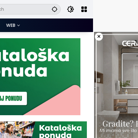
WEB
×