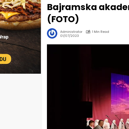
Bajramska akadem
(FOTO)
Administrator
1 Min Read
01/07/2023