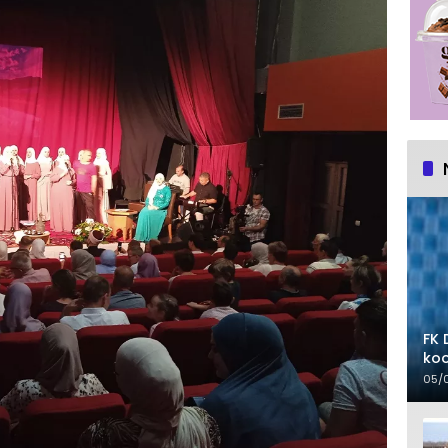
FK 
koo
05/