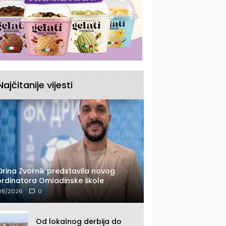
Najčitanije vijesti
Drina Zvornik predstavila novog
rdinatora Omladinske škole
08/2026
0
Od lokalnog derbija do