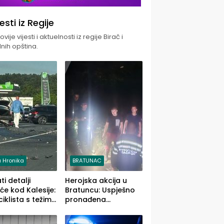
jesti iz Regije
vije vijesti i aktuelnosti iz regije Birač i
nih opština.
 Hronika
BRATUNAC
i detalji
Herojska akcija u
će kod Kalesije:
Bratuncu: Uspješno
iklista s težim,
pronađena
 vozača s
sedamdesetogodišnj
im povredama
a Ivanka Lazić,