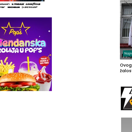
Najn
Ovog
žalost