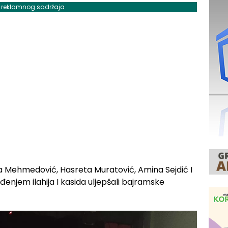
j reklamnog sadržaja
rija Mehmedović, Hasreta Muratović, Amina Sejdić I
đenjem ilahija I kasida uljepšali bajramske