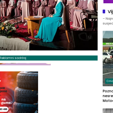
Vi
– Najno
susjed
Reklamni sadržaj
Crna
Poznat
nesre
Motoc
dvoje
lakš