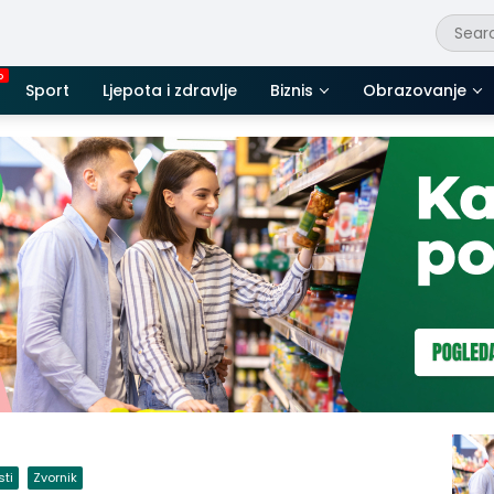
Sport
Ljepota i zdravlje
Biznis
Obrazovanje
sti
Zvornik