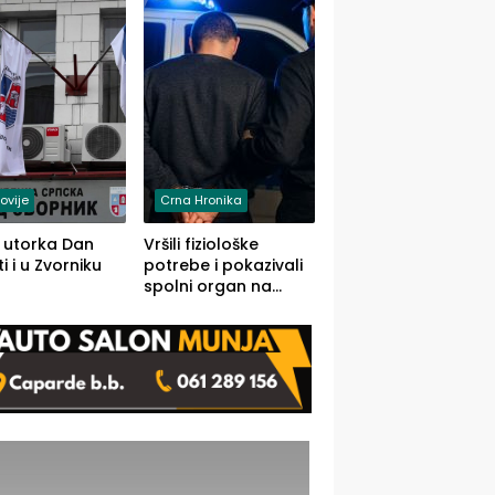
rodom iz Kravice.
ovije
Crna Hronika
 utorka Dan
Vršili fiziološke
i i u Zvorniku
potrebe i pokazivali
spolni organ na
javnom mjestu,
uslijedile kazne