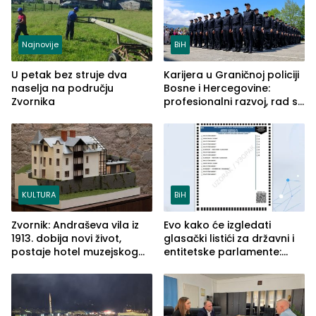
Najnovije
BiH
U petak bez struje dva
Karijera u Graničnoj policiji
naselja na području
Bosne i Hercegovine:
Zvornika
profesionalni razvoj, rad sa
savremenom opremom i
služba građanima
KULTURA
BiH
Zvornik: Andraševa vila iz
Evo kako će izgledati
1913. dobija novi život,
glasački listići za državni i
postaje hotel muzejskog
entitetske parlamente:
tipa
Najveće izmjene biće
vidljive na njima