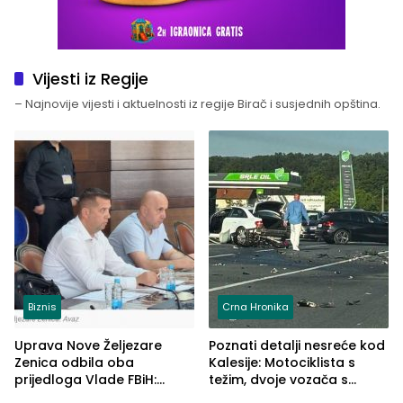
Vijesti iz Regije
– Najnovije vijesti i aktuelnosti iz regije Birač i susjednih opština.
Biznis
Crna Hronika
Uprava Nove Željezare
Poznati detalji nesreće kod
Zenica odbila oba
Kalesije: Motociklista s
prijedloga Vlade FBiH:
težim, dvoje vozača s
Ustrajni da je stečaj jedino
lakšim povredama