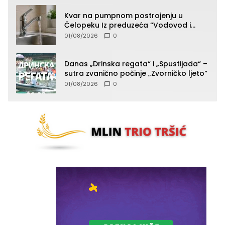
Kvar na pumpnom postrojenju u
Čelopeku Iz preduzeća “Vodovod i
komunalije”
01/08/2026
0
Danas „Drinska regata“ i „Spustijada“ –
sutra zvanično počinje „Zvorničko ljeto“
01/08/2026
0