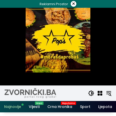
Skip
×
Reklamni Prostor
to
content
Najnovije
Vijesti
Crna Hronika
Sport
Ljepota i 