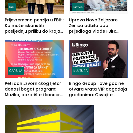
BiH
Biznis
Prijevremena penzija u FBiH:
Uprava Nove Željezare
Ko može iskoristiti
Zenica odbila oba
posljednju priliku do kraja
prijedloga Vlade FBiH:
2026. godine
Ustrajni da je stečaj jedino
rješenje
ČARŠIJA
KULTURA
Peti dan „Zvorničkog ljeta“
Bingo Group i ove godine
donosi bogat program:
otvara vrata VIP događaja
Muzika, pozorište i koncert
građanima: Osvojite
Stoje
ulaznice za koncert Petra
Graše