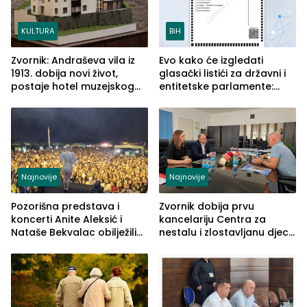
KULTURA
BiH
Zvornik: Andraševa vila iz
Evo kako će izgledati
1913. dobija novi život,
glasački listići za državni i
postaje hotel muzejskog
entitetske parlamente:
tipa
Najveće izmjene biće
vidljive na njima
Najnovije
Najnovije
Pozorišna predstava i
Zvornik dobija prvu
koncerti Anite Aleksić i
kancelariju Centra za
Nataše Bekvalac obilježili
nestalu i zlostavljanu djecu
četvrto veče Zvorničkog
u RS-u
ljeta (FOTO)