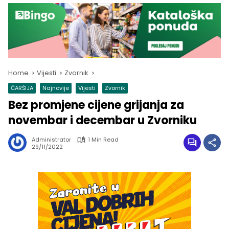
Home
Vijesti
Zvornik
ČARŠIJA
Najnovije
Vijesti
Zvornik
Bez promjene cijene grijanja za
novembar i decembar u Zvorniku
Administrator
1 Min Read
29/11/2022