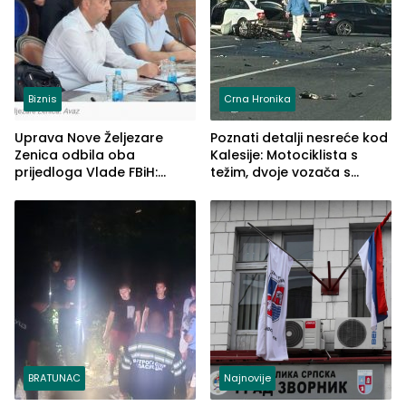
Biznis
Crna Hronika
Uprava Nove Željezare
Poznati detalji nesreće kod
Zenica odbila oba
Kalesije: Motociklista s
prijedloga Vlade FBiH:
težim, dvoje vozača s
Ustrajni da je stečaj jedino
lakšim povredama
rješenje
BRATUNAC
Najnovije