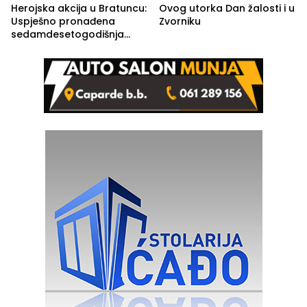
Herojska akcija u Bratuncu:
Ovog utorka Dan žalosti i u
Uspješno pronađena
Zvorniku
sedamdesetogodišnja
Ivanka Lazić, rodom iz
Kravice.