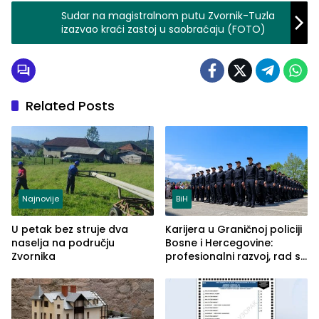
Sudar na magistralnom putu Zvornik-Tuzla
izazvao kraći zastoj u saobraćaju (FOTO)
Related Posts
Najnovije
BiH
U petak bez struje dva
Karijera u Graničnoj policiji
naselja na području
Bosne i Hercegovine:
Zvornika
profesionalni razvoj, rad sa
savremenom opremom i
služba građanima