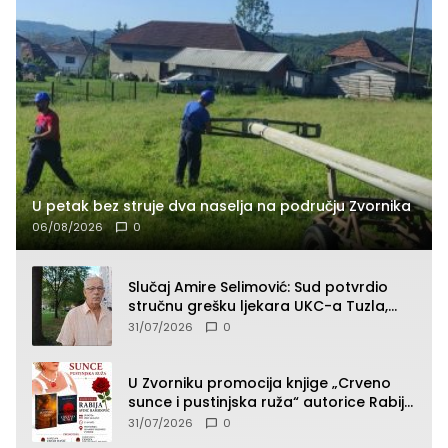
U petak bez struje dva naselja na području Zvornika
06/08/2026
0
Slučaj Amire Selimović: Sud potvrdio
stručnu grešku ljekara UKC-a Tuzla,
presudan dokaz ostala obdukcija
31/07/2026
0
U Zvorniku promocija knjige „Crveno
sunce i pustinjska ruža“ autorice Rabije
Avdić-Hamidović
31/07/2026
0