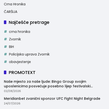
Crna Hronika
ČARŠIJA
Najčešće pretrage
crna hronika
Zvornik
BiH
Policijska uprava Zvornik
obavjestenje
PROMOTEXT
Naše mjesto za naše ljude: Bingo Group svojim
uposlenicima posvećuje posebno lijep festivalski
trenutak
02/08/2026
Meridianbet zvanični sponzor UFC Fight Night Belgrade
24/07/2026