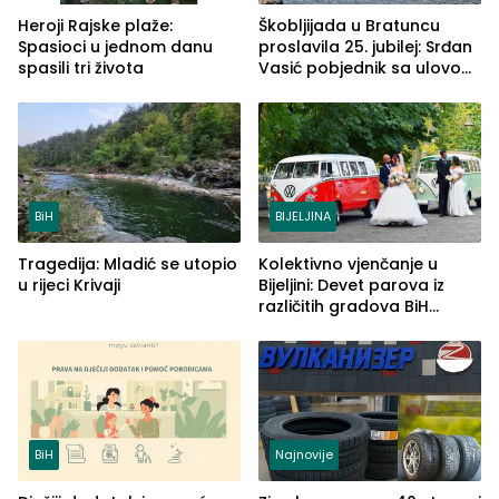
Heroji Rajske plaže:
Škobljijada u Bratuncu
Spasioci u jednom danu
proslavila 25. jubilej: Srđan
spasili tri života
Vasić pobjednik sa ulovom
od 2.040 grama (FOTO)
BiH
BIJELJINA
Tragedija: Mladić se utopio
Kolektivno vjenčanje u
u rijeci Krivaji
Bijeljini: Devet parova iz
različitih gradova BiH
izgovorilo sudbonosno da
BiH
Najnovije