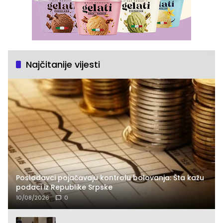
Najčitanije vijesti
Poslodavci pojačavaju kontrolu bolovanja: Šta kažu
podaci iz Republike Srpske
10/08/2026
0