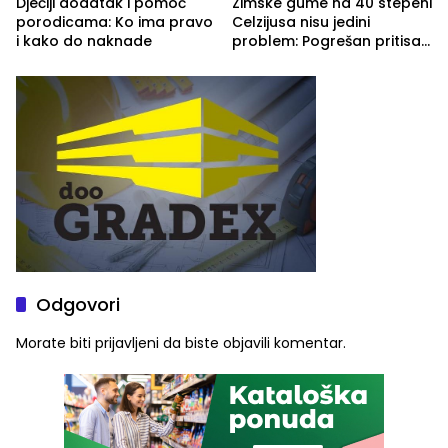
Dječiji dodatak i pomoć
Zimske gume na 40 stepeni
porodicama: Ko ima pravo
Celzijusa nisu jedini
i kako do naknade
problem: Pogrešan pritisak
može biti mnogo opasniji
Odgovori
Morate biti
prijavljeni
da biste objavili komentar.