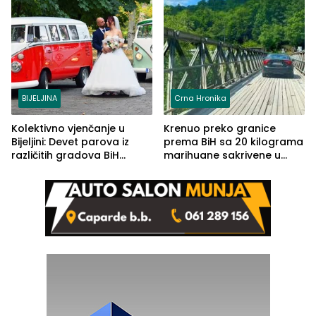
BIJELJINA
Crna Hronika
Kolektivno vjenčanje u
Krenuo preko granice
Bijeljini: Devet parova iz
prema BiH sa 20 kilograma
različitih gradova BiH
marihuane sakrivene u
izgovorilo sudbonosno da
automobilu