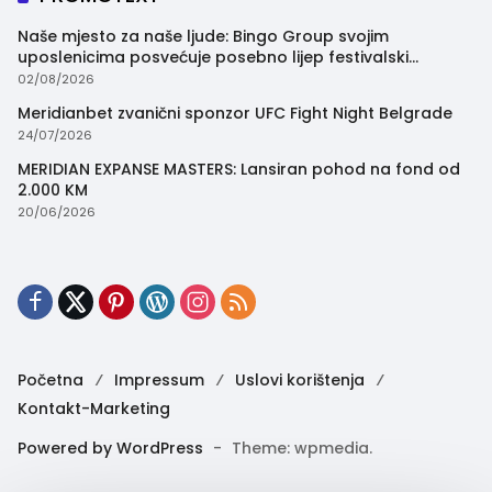
Naše mjesto za naše ljude: Bingo Group svojim
uposlenicima posvećuje posebno lijep festivalski
trenutak
02/08/2026
Meridianbet zvanični sponzor UFC Fight Night Belgrade
24/07/2026
MERIDIAN EXPANSE MASTERS: Lansiran pohod na fond od
2.000 KM
20/06/2026
Početna
Impressum
Uslovi korištenja
Kontakt-Marketing
Powered by WordPress
-
Theme: wpmedia.