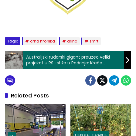
Tags:
crna hronika
drina
smrt
Australijski rudarski gigant preuzeo veliki
projekat u RS i stiže u Podrinje: Kreće
potraga!
Related Posts
LJEPOTA I ZDRAVLJE