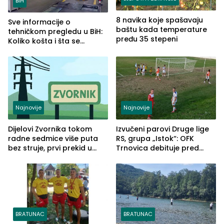
BiH
8 navika koje spašavaju
Sve informacije o
baštu kada temperature
tehničkom pregledu u BiH:
pređu 35 stepeni
Koliko košta i šta se
pregleda
Najnovije
Najnovije
Dijelovi Zvornika tokom
Izvučeni parovi Druge lige
radne sedmice više puta
RS, grupa „Istok“: OFK
bez struje, prvi prekid u
Trnovica debituje pred
ponedjeljak
domaćim navijačima protiv
Drine HE
BRATUNAC
BRATUNAC