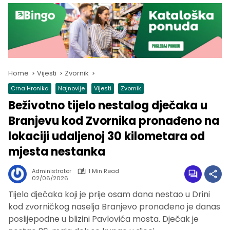
Home
Vijesti
Zvornik
Crna Hronika
Najnovije
Vijesti
Zvornik
Beživotno tijelo nestalog dječaka u
Branjevu kod Zvornika pronađeno na
lokaciji udaljenoj 30 kilometara od
mjesta nestanka
Administrator
1 Min Read
02/06/2026
Tijelo dječaka koji je prije osam dana nestao u Drini
kod zvorničkog naselja Branjevo pronađeno je danas
poslijepodne u blizini Pavlovića mosta. Dječak je