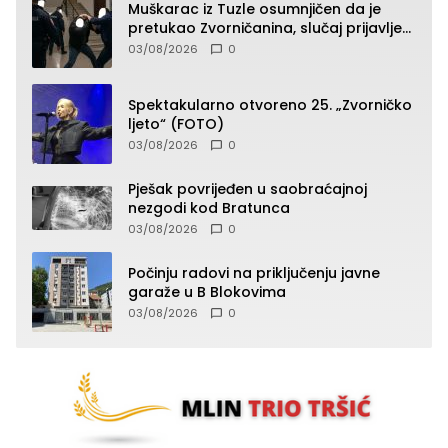
Muškarac iz Tuzle osumnjičen da je
pretukao Zvorničanina, slučaj prijavljen
tužilaštvu
03/08/2026
0
Spektakularno otvoreno 25. „Zvorničko
ljeto“ (FOTO)
03/08/2026
0
Pješak povrijeđen u saobraćajnoj
nezgodi kod Bratunca
03/08/2026
0
Počinju radovi na priključenju javne
garaže u B Blokovima
03/08/2026
0