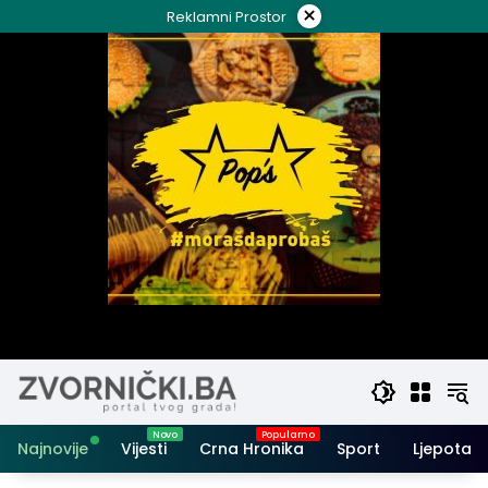
Skip
×
Reklamni Prostor
to
content
Najnovije
Vijesti
Crna Hronika
Sport
Ljepota i 