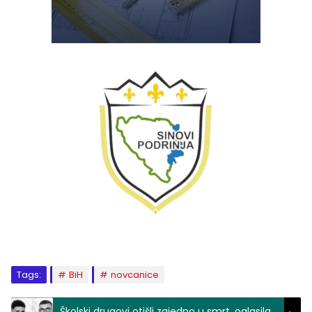
Tags:
BiH
novcanice
Školski drugovi otišli zajedno u smrt, oglasila