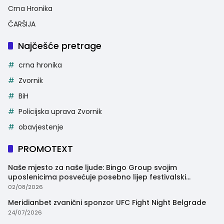
Crna Hronika
ČARŠIJA
Najčešće pretrage
crna hronika
Zvornik
BiH
Policijska uprava Zvornik
obavjestenje
PROMOTEXT
Naše mjesto za naše ljude: Bingo Group svojim
uposlenicima posvećuje posebno lijep festivalski
trenutak
02/08/2026
Meridianbet zvanični sponzor UFC Fight Night Belgrade
24/07/2026