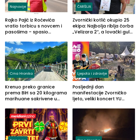
Najnovije
ČARŠIJA
Rajko Pajić iz Roćevića
Zvornički kotlić okupio 25
vratio torbicu s novcem i
ekipa: Najbolja riblja čorba
pasošima – spasio
„Velizara 2“, a lovački gulaš
porodično ljetovanje u
„Red i Zaprska“ (FOTO)
Grčkoj
Crna Hronika
Ljepota i zdravlje
Krenuo preko granice
Posljednji dan
prema BiH sa 20 kilograma
manifestacije Zvorničko
marihuane sakrivene u
ljeto, veliki koncert YU
automobilu
grupe zatvara program
ove godine