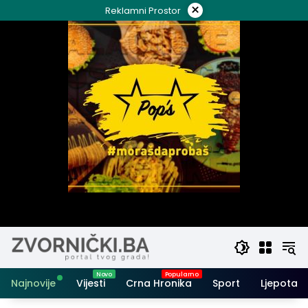
Skip
×
Reklamni Prostor
to
content
Najnovije
Vijesti
Crna Hronika
Sport
Ljepota i 