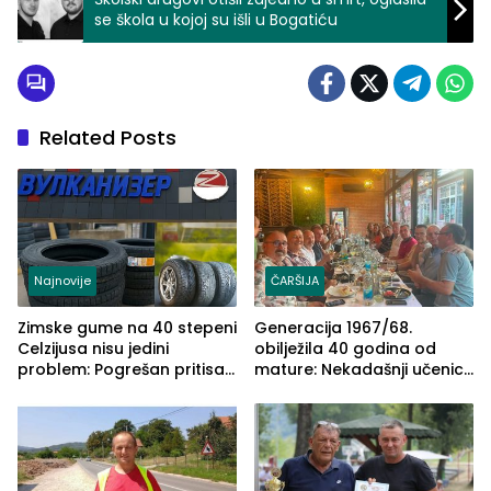
se škola u kojoj su išli u Bogatiću
Related Posts
Najnovije
ČARŠIJA
Zimske gume na 40 stepeni
Generacija 1967/68.
Celzijusa nisu jedini
obilježila 40 godina od
problem: Pogrešan pritisak
mature: Nekadašnji učenici
može biti mnogo opasniji
TŠC-a okupili se u Zvorniku
(FOTO)