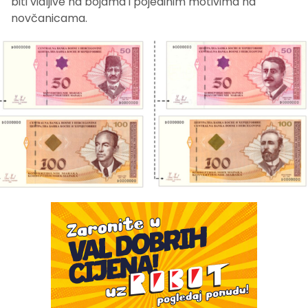
biti vidljive na bojama i pojedinim motivima na
novčanicama.