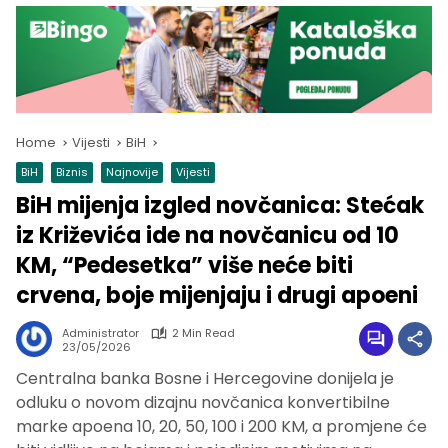
Home
Vijesti
BiH
BiH
Biznis
Najnovije
Vijesti
BiH mijenja izgled novčanica: Stećak
iz Križevića ide na novčanicu od 10
KM, “Pedesetka” više neće biti
crvena, boje mijenjaju i drugi apoeni
Administrator
2 Min Read
23/05/2026
Centralna banka Bosne i Hercegovine donijela je
odluku o novom dizajnu novčanica konvertibilne
marke apoena 10, 20, 50, 100 i 200 KM, a promjene će