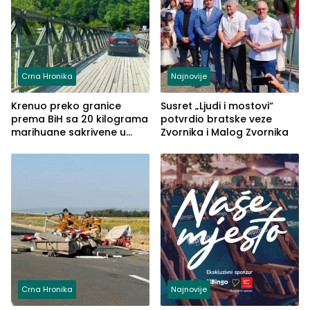
Crna Hronika
Najnovije
Krenuo preko granice
Susret „Ljudi i mostovi“
prema BiH sa 20 kilograma
potvrdio bratske veze
marihuane sakrivene u
Zvornika i Malog Zvornika
automobilu
Crna Hronika
Najnovije