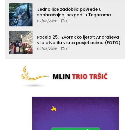
Jedno lice zadobilo povrede u
saobraćajnoj nezgodi u Tegarama
(FOTO)
02/08/2026
0
Počelo 25. „Zvorničko ljeto“: Andraševa
vila otvorila vrata posjetiocima (FOTO)
02/08/2026
0