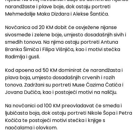
narandžaste i plave boje, dok ostaju portreti
Mehmedalije Maka Dizdara i Alekse Šantića.
Novčanica od 20 KM dobit će osvježene nijanse
sivosmeđe i zelene boje, umjesto dosadašnjih sivih i
smeđih tonova. Na njima ostaju portreti Antuna
Branka Šimića i Filipa Višnjića, kao i motivi stećka
Radimlja i gusli.
Kod apoena od 50 KM dominirat će narandžasta i
plava boja, umjesto dosadašnjih crvenih i rozih
tonova. Zadržani su portreti Muse Ćazima Ćatića i
Jovana Dučića, kao i postojeći motivi na naličju.
Na novčanici od 100 KM preovladavat će smeđa i
ljubičasta boja, dok ostaju portreti Nikole Šopa i Petra
Kočića te postojeći motivi stećka i knjige s
naočalama i olovkom.