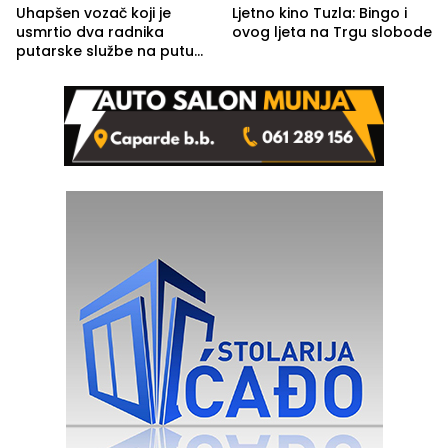
Uhapšen vozač koji je
Ljetno kino Tuzla: Bingo i
usmrtio dva radnika
ovog ljeta na Trgu slobode
putarske službe na putu
od Loznice prema Šapcu
(FOTO)