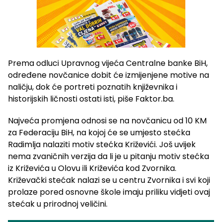
Prema odluci Upravnog vijeća Centralne banke BiH,
određene novčanice dobit će izmijenjene motive na
naličju, dok će portreti poznatih književnika i
historijskih ličnosti ostati isti, piše Faktor.ba.
Najveća promjena odnosi se na novčanicu od 10 KM
za Federaciju BiH, na kojoj će se umjesto stećka
Radimlja nalaziti motiv stećka Križevići. Još uvijek
nema zvaničnih verzija da li je u pitanju motiv stećka
iz Križevića u Olovu ili Križevića kod Zvornika.
Križevački stećak nalazi se u centru Zvornika i svi koji
prolaze pored osnovne škole imaju priliku vidjeti ovaj
stećak u prirodnoj veličini.