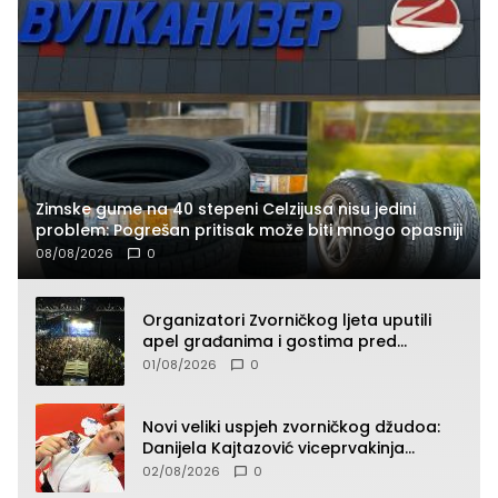
Zimske gume na 40 stepeni Celzijusa nisu jedini
problem: Pogrešan pritisak može biti mnogo opasniji
08/08/2026
0
Organizatori Zvorničkog ljeta uputili
apel građanima i gostima pred
početak koncertnog programa
01/08/2026
0
Novi veliki uspjeh zvorničkog džudoa:
Danijela Kajtazović viceprvakinja
Balkana u seniorskoj konkurenciji
02/08/2026
0