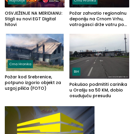
Najnovije
Crna Hronika
OSVJEŽENJE NA MERIDIANU:
Požar zahvatio regionalnu
Stigli su novi EGT Digital
deponiju na Crnom Vrhu,
hitovi
vatrogasci drže vatru pod
kontrolom (FOTO)
Crna Hronika
BiH
Požar kod Srebrenice,
potpuno izgorio objekt za
Pokušao podmititi carinika
uzgoj pilića (FOTO)
u Orašju sa 50 KM, dobio
osuđujuću presudu