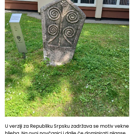
U verziji za Republiku Srpsku zadržava se motiv vekne
hljeba. Na ovoj novčanici i dalje će dominirati nijanse