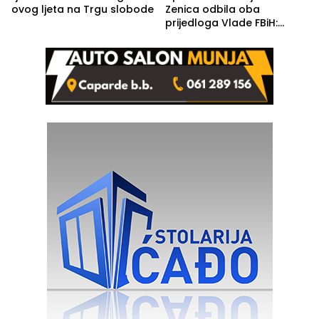
ovog ljeta na Trgu slobode
Zenica odbila oba
prijedloga Vlade FBiH:
Ustrajni da je stečaj jedino
rješenje