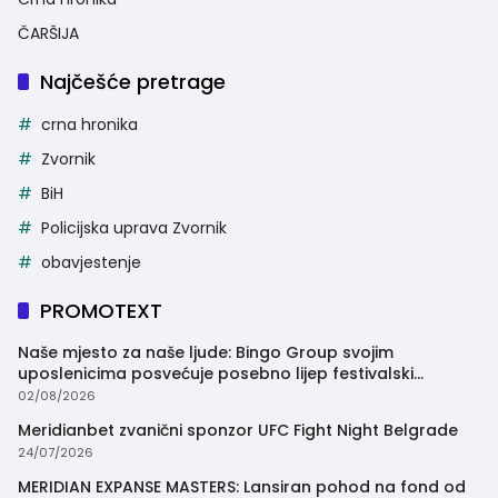
ČARŠIJA
Najčešće pretrage
crna hronika
Zvornik
BiH
Policijska uprava Zvornik
obavjestenje
PROMOTEXT
Naše mjesto za naše ljude: Bingo Group svojim
uposlenicima posvećuje posebno lijep festivalski
trenutak
02/08/2026
Meridianbet zvanični sponzor UFC Fight Night Belgrade
24/07/2026
MERIDIAN EXPANSE MASTERS: Lansiran pohod na fond od