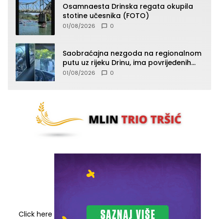
Osamnaesta Drinska regata okupila
stotine učesnika (FOTO)
01/08/2026
0
Saobraćajna nezgoda na regionalnom
putu uz rijeku Drinu, ima povrijeđenih
lica (FOTO)
01/08/2026
0
Click here