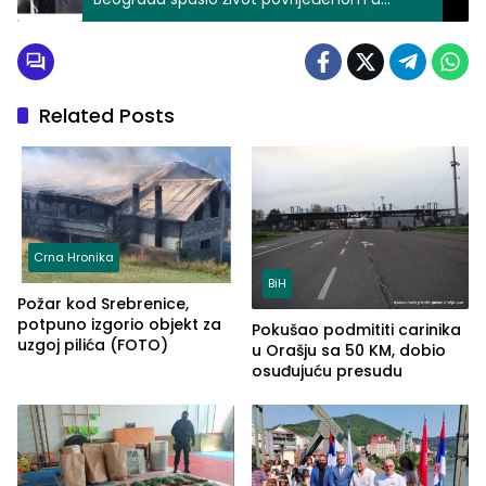
saobraćajnoj nezgodi
Related Posts
Crna Hronika
BiH
Požar kod Srebrenice,
potpuno izgorio objekt za
Pokušao podmititi carinika
uzgoj pilića (FOTO)
u Orašju sa 50 KM, dobio
osuđujuću presudu