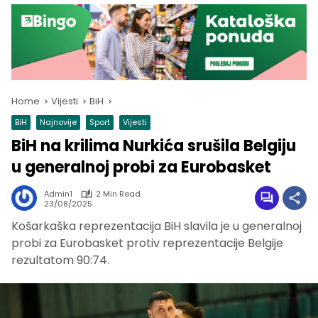
Home
Vijesti
BiH
BiH
Najnovije
Sport
Vijesti
BiH na krilima Nurkića srušila Belgiju
u generalnoj probi za Eurobasket
Admin1
2 Min Read
23/08/2025
Košarkaška reprezentacija BiH slavila je u generalnoj
probi za Eurobasket protiv reprezentacije Belgije
rezultatom 90:74.