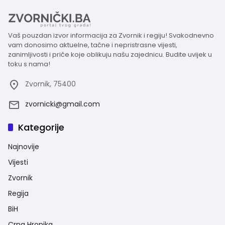
Vaš pouzdan izvor informacija za Zvornik i regiju! Svakodnevno
vam donosimo aktuelne, tačne i nepristrasne vijesti,
zanimljivosti i priče koje oblikuju našu zajednicu. Budite uvijek u
toku s nama!
Zvornik, 75400
zvornicki@gmail.com
Kategorije
Najnovije
Vijesti
Zvornik
Regija
BiH
Crna Hronika