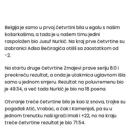
Belgija je samo u prvoj četvrtini bila u egalu s našim
košarkašima, a tada je u našem timu jedini
raspoložen bio Jusuf Nurkić. Na kraj prve četvrtine su
izabranici Adisa Bećiragića otišli sa zaostatkom od
-2.
Na startu druge četvrtine Zmajevi prave seriju 8:0 i
preokreću rezultat, a onda je utakmica uglavnom išla
samo u jednom smjeru. Rezultat na poluvremenu bio
je 49:34, a već tada Nurkić je bio na 18 poena.
Otvranje treće četvrtine bilo je kao iz snova, trojke su
pogađali Atić, Vrabac, a čak i Kamenjaš, pa su u
jednom trenutku naši igrači imali i +22, no na kraju
treće četvrtine rezultat je bio 71:54.