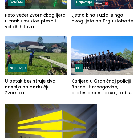
ČARŠIJA
Najnovije
Peto večer Zvorničkog ljeta
Ljetno kino Tuzla: Bingo i
u znaku muzike, plesa i
ovog ljeta na Trgu slobode
velikih hitova
Najnovije
BiH
U petak bez struje dva
Karijera u Graničnoj policiji
naselja na području
Bosne i Hercegovine,
Zvornika
profesionalni razvoj, rad sa
savremenom opremom i
služba građanima