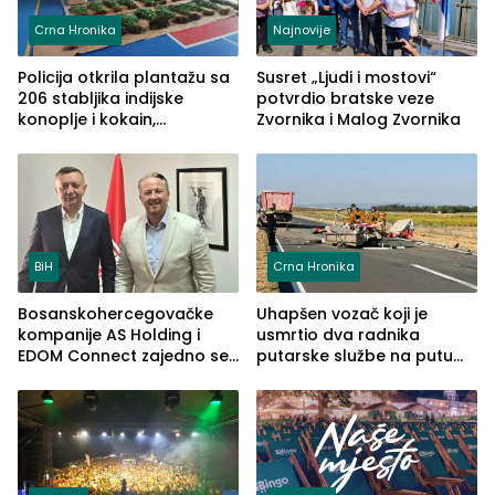
Crna Hronika
Najnovije
Policija otkrila plantažu sa
Susret „Ljudi i mostovi“
206 stabljika indijske
potvrdio bratske veze
konoplje i kokain,
Zvornika i Malog Zvornika
uhapšena jedna osoba
(FOTO)
BiH
Crna Hronika
Bosanskohercegovačke
Uhapšen vozač koji je
kompanije AS Holding i
usmrtio dva radnika
EDOM Connect zajedno se
putarske službe na putu
šire na tržište Maroka
od Loznice prema Šapcu
(FOTO)