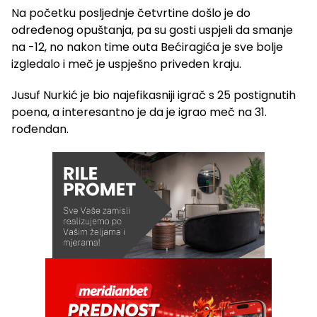
Na početku posljednje četvrtine došlo je do
određenog opuštanja, pa su gosti uspjeli da smanje
na -12, no nakon time outa Bećiragića je sve bolje
izgledalo i meč je uspješno priveden kraju.
Jusuf Nurkić je bio najefikasniji igrač s 25 postignutih
poena, a interesantno je da je igrao meč na 31.
rođendan.