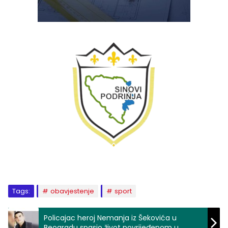
Tags:
obavjestenje
sport
Policajac heroj Nemanja iz Šekovića u
Beogradu spasio život povrijeđenom u