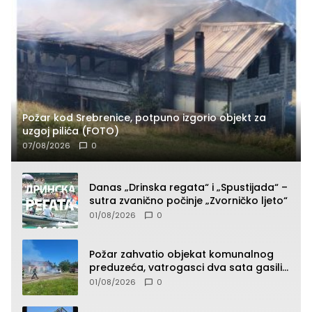
Požar kod Srebrenice, potpuno izgorio objekt za
uzgoj pilića (FOTO)
07/08/2026
0
Danas „Drinska regata“ i „Spustijada“ –
sutra zvanično počinje „Zvorničko ljeto“
01/08/2026
0
Požar zahvatio objekat komunalnog
preduzeća, vatrogasci dva sata gasili
vatru (FOTO)
01/08/2026
0