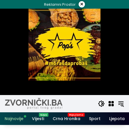
Skip
×
Reklamni Prostor
to
content
Najnovije
Vijesti
Crna Hronika
Sport
Ljepota i 