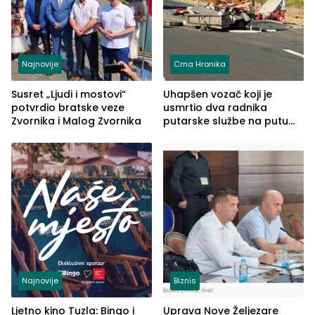
Najnovije
Crna Hronika
Susret „Ljudi i mostovi“
Uhapšen vozač koji je
potvrdio bratske veze
usmrtio dva radnika
Zvornika i Malog Zvornika
putarske službe na putu
od Loznice prema Šapcu
(FOTO)
Najnovije
Biznis
Ljetno kino Tuzla: Bingo i
Uprava Nove Željezare