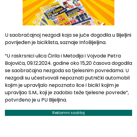
U saobraćajnoj nezgodi koja se juče dogodila u Bijeljini
povrijeđen je biciklista, saznaje InfoBijeljina.
“U raskrsnici ulica Ćirila i Metodija i Vojvode Petra
Bojovića, 09.12.2024. godine oko 15,20 časova dogodila
se saobraćajna nezgoda sa tjelesnim povredama. U
nezgodi su učestvovali nepoznati putnički automobil
kojim je upravljalo nepoznato lice i bicikl kojim je
upravljao S.M., koji je zadobio teže tjelesne povrede”,
potvrđeno je u PU Bijeljina.
Reklamni sadržaj