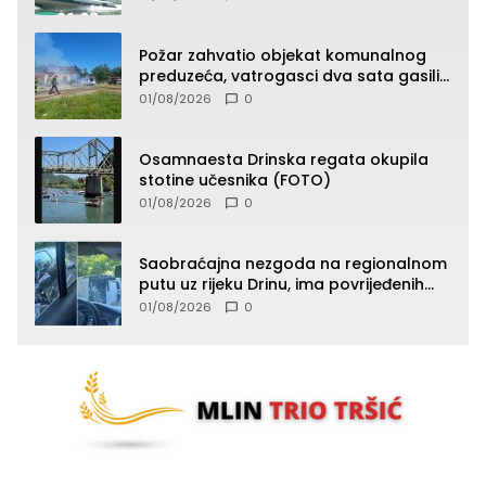
Požar zahvatio objekat komunalnog
preduzeća, vatrogasci dva sata gasili
vatru (FOTO)
01/08/2026
0
Osamnaesta Drinska regata okupila
stotine učesnika (FOTO)
01/08/2026
0
Saobraćajna nezgoda na regionalnom
putu uz rijeku Drinu, ima povrijeđenih
lica (FOTO)
01/08/2026
0