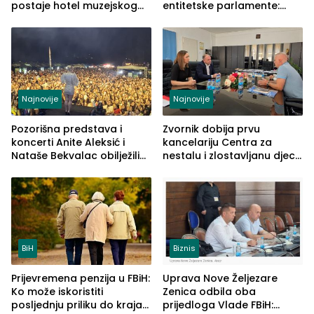
postaje hotel muzejskog
entitetske parlamente:
tipa
Najveće izmjene biće
vidljive na njima
Najnovije
Najnovije
Pozorišna predstava i
Zvornik dobija prvu
koncerti Anite Aleksić i
kancelariju Centra za
Nataše Bekvalac obilježili
nestalu i zlostavljanu djecu
četvrto veče Zvorničkog
u RS-u
ljeta (FOTO)
BiH
Biznis
Prijevremena penzija u FBiH:
Uprava Nove Željezare
Ko može iskoristiti
Zenica odbila oba
posljednju priliku do kraja
prijedloga Vlade FBiH: