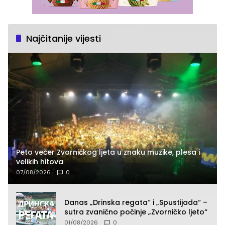
Najčitanije vijesti
Peto večer Zvorničkog ljeta u znaku muzike, plesa i
velikih hitova
07/08/2026
0
Danas „Drinska regata“ i „Spustijada“ –
sutra zvanično počinje „Zvorničko ljeto“
01/08/2026
0