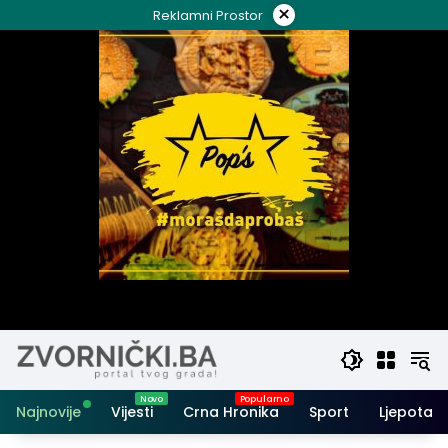
Skip
×
Reklamni Prostor
to
content
Najnovije
Vijesti
Crna Hronika
Sport
Ljepota i 