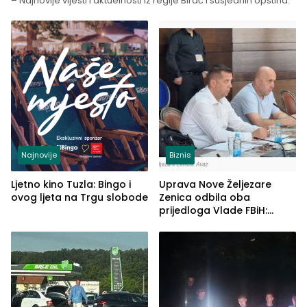
– Najnovije vijesti i aktuelnosti iz regije Birač i susjednih opština.
Najnovije
Biznis
Ljetno kino Tuzla: Bingo i
Uprava Nove Željezare
ovog ljeta na Trgu slobode
Zenica odbila oba
prijedloga Vlade FBiH:
Ustrajni da je stečaj jedino
rješenje