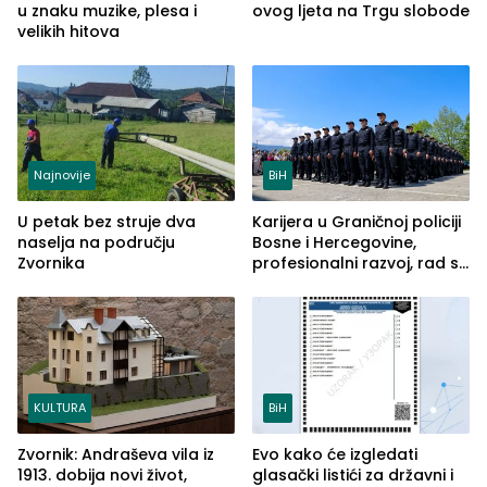
u znaku muzike, plesa i
ovog ljeta na Trgu slobode
velikih hitova
Najnovije
BiH
U petak bez struje dva
Karijera u Graničnoj policiji
naselja na području
Bosne i Hercegovine,
Zvornika
profesionalni razvoj, rad sa
savremenom opremom i
služba građanima
KULTURA
BiH
Zvornik: Andraševa vila iz
Evo kako će izgledati
1913. dobija novi život,
glasački listići za državni i