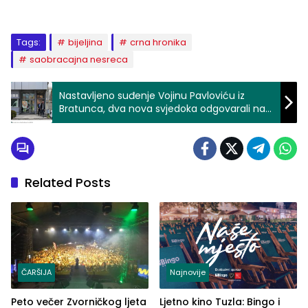
Tags:
bijeljina
crna hronika
saobracajna nesreca
Nastavljeno suđenje Vojinu Pavloviću iz
Bratunca, dva nova svjedoka odgovarali na
pitanja
Related Posts
ČARŠIJA
Najnovije
Peto večer Zvorničkog ljeta
Ljetno kino Tuzla: Bingo i