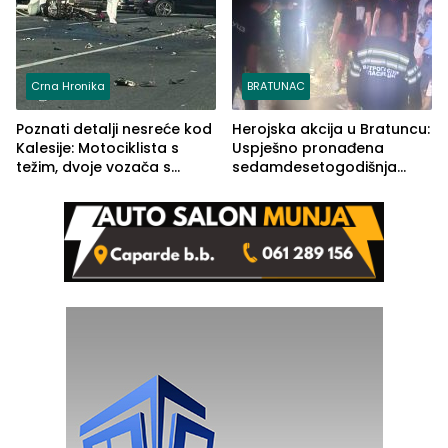
Crna Hronika
BRATUNAC
Poznati detalji nesreće kod
Herojska akcija u Bratuncu:
Kalesije: Motociklista s
Uspješno pronađena
težim, dvoje vozača s
sedamdesetogodišnja
lakšim povredama
Ivanka Lazić, rodom iz
Kravice.