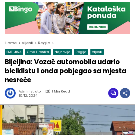
Home
Vijesti
Regija
BIJELJINA
Crna Hronika
Najnovije
Regija
Vijesti
Bijeljina: Vozač automobila udario
biciklistu i onda pobjegao sa mjesta
nesreće
Administrator
1 Min Read
10/12/2024