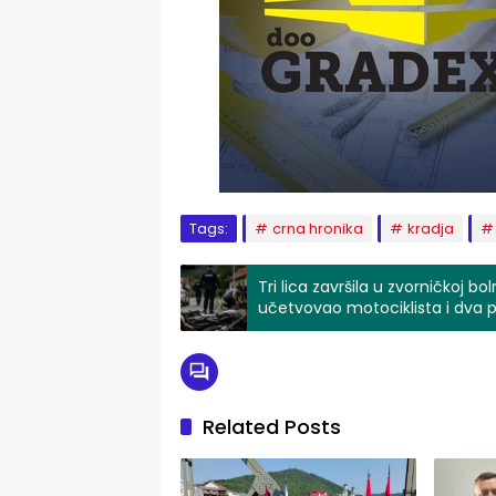
Tags:
crna hronika
kradja
Tri lica završila u zvorničkoj b
učetvovao motociklista i dva p
Related Posts