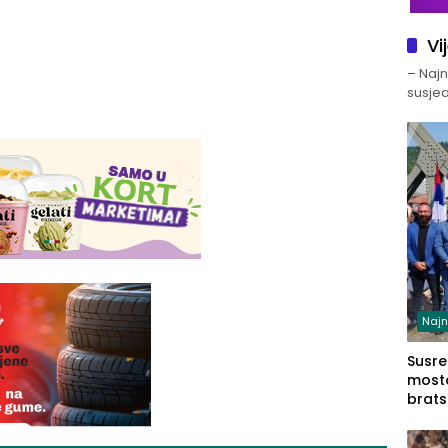
Vi
– Najno
susjed
Najn
Susret
mosto
brats
Zvorn
Zvorn