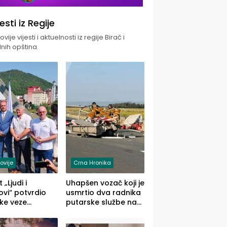
jesti iz Regije
vije vijesti i aktuelnosti iz regije Birač i
nih opština.
ovije
Crna Hronika
 „Ljudi i
Uhapšen vozač koji je
vi“ potvrdio
usmrtio dva radnika
ke veze
putarske službe na
ika i Malog
putu od Loznice
ika
prema Šapcu