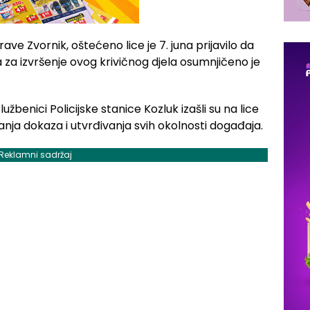
ve Zvornik, oštećeno lice je 7. juna prijavilo da
za izvršenje ovog krivičnog djela osumnjičeno je
lužbenici Policijske stanice Kozluk izašli su na lice
pljanja dokaza i utvrđivanja svih okolnosti događaja.
Reklamni sadržaj