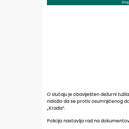
Kra
O slučaju je obaviješten dežurni tužila
naložio da se protiv osumnjičenog do
„Krađa“.
Policija nastavlja rad na dokumentov