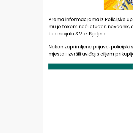
Prema informacijama iz Policijske upra
mu je tokom noći otuđen novčanik, a 
lice inicijala S.V. iz Bijeljine.
Nakon zaprimljene prijave, policijski s
mjesta i izvršili uviđaj s ciljem priku