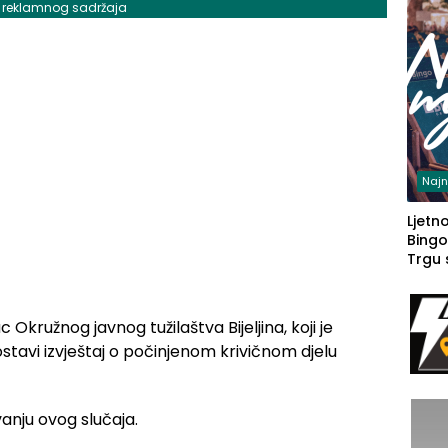
j reklamnog sadržaja
Najn
Ljetno
Bingo
Trgu
c Okružnog javnog tužilaštva Bijeljina, koji je
stavi izvještaj o počinjenom krivičnom djelu
anju ovog slučaja.