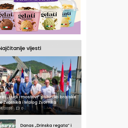
Najčitanije vijesti
ret „Ljudi i mostovi“ potvrdio bratske
e Zvornika i Malog Zvornika
08/2026
0
Danas „Drinska regata“ i