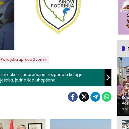
Policijska uprava Zvornik
olnici nakon saobraćajne nezgode u kojoj je
ješaka, jedno lice uhapšeno
Sus
vez
07/