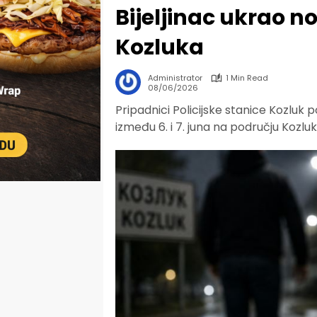
Bijeljinac ukrao 
Kozluka
Administrator
1 Min Read
08/06/2026
Pripadnici Policijske stanice Kozluk p
između 6. i 7. juna na području Kozluk