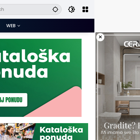
WEB
×