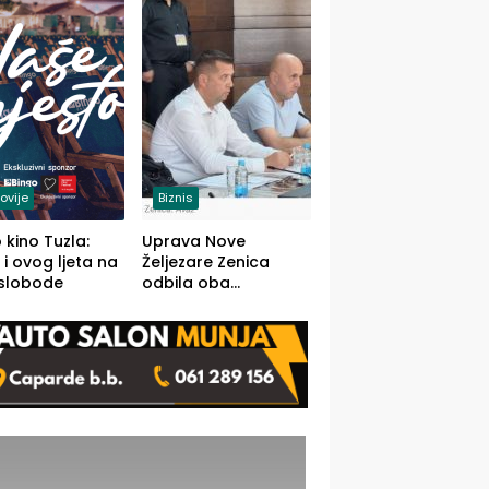
(FOTO)
ovije
Biznis
 kino Tuzla:
Uprava Nove
 i ovog ljeta na
Željezare Zenica
 slobode
odbila oba
prijedloga Vlade
FBiH: Ustrajni da je
stečaj jedino rješenje