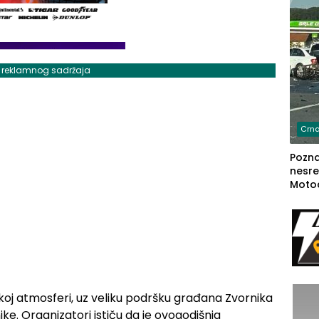
j reklamnog sadržaja
Crna
Poznat
nesre
Motoc
dvoje
lakš
skoj atmosferi, uz veliku podršku građana Zvornika
nike. Organizatori ističu da je ovogodišnja