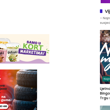
Vi
– Najno
susjed
Najn
Ljetno
Bingo
Trgu