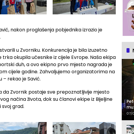
Savić, nakon proglašenja pobjednika izrazio je
.
varili u Zvorniku. Konkurencija je bila izuzetno
e trka okupila učesnike iz cijele Evrope. Naša ekipa
 sportski duh, a ovo ekipno prvo mjesto nagrada je
okom cijele godine. Zahvaljujemo organizatorima na
u – rekao je Savić.
 da Zvornik postaje sve prepoznatljivije mjesto
og načina života, dok su članovi ekipe iz Bijeljine
Pet
 svoj grad.
muz
07/