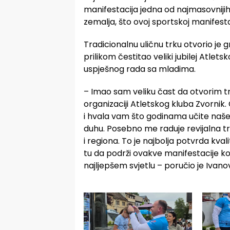
manifestacija jedna od najmasovnijih 
zemalja, što ovoj sportskoj manifesta
Tradicionalnu uličnu trku otvorio je 
prilikom čestitao veliki jubilej Atlet
uspješnog rada sa mladima.
– Imao sam veliku čast da otvorim tr
organizaciji Atletskog kluba Zvornik.
i hvala vam što godinama učite naše 
duhu. Posebno me raduje revijalna trk
i regiona. To je najbolja potvrda kvali
tu da podrži ovakve manifestacije ko
najljepšem svjetlu – poručio je Ivanov