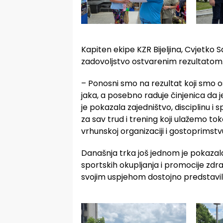
Kapiten ekipe KZR Bijeljina, Cvjetko 
zadovoljstvo ostvarenim rezultatom
– Ponosni smo na rezultat koji smo ost
jaka, a posebno raduje činjenica da j
je pokazala zajedništvo, disciplinu i
za sav trud i trening koji ulažemo t
vrhunskoj organizaciji i gostoprimstv
Današnja trka još jednom je pokazala
sportskih okupljanja i promocije zdrav
svojim uspjehom dostojno predstavili