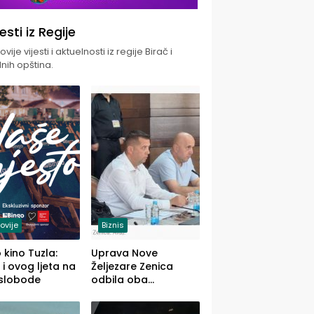
jesti iz Regije
vije vijesti i aktuelnosti iz regije Birač i
nih opština.
ovije
Biznis
 kino Tuzla:
Uprava Nove
 i ovog ljeta na
Željezare Zenica
 slobode
odbila oba
prijedloga Vlade
FBiH: Ustrajni da je