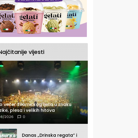
Najčitanije vijesti
o večer Zvorničkog ljeta u znaku
ike, plesa i velikih hitova
08/2026
0
Danas „Drinska regata“ i