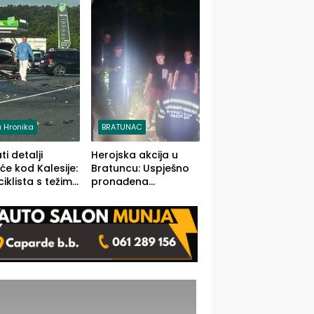
stečaj jedino rješenje
 Hronika
BRATUNAC
i detalji
Herojska akcija u
će kod Kalesije:
Bratuncu: Uspješno
iklista s težim,
pronađena
 vozača s
sedamdesetogodišnj
im povredama
a Ivanka Lazić,
rodom iz Kravice.