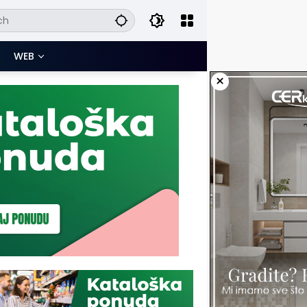
WEB
×