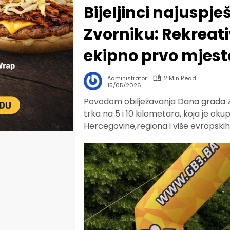
Bijeljinci najuspješ
Zvorniku: Rekreativ
ekipno prvo mjest
Administrator
2 Min Read
15/05/2026
Povodom obilježavanja Dana grada Zv
trka na 5 i 10 kilometara, koja je okup
Hercegovine,regiona i više evropskih