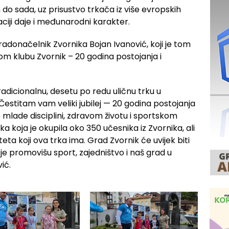
do sada, uz prisustvo trkača iz više evropskih
ciji daje i međunarodni karakter.
gradonačelnik Zvornika Bojan Ivanović, koji je tom
skom klubu Zvornik – 20 godina postojanja i
adicionalnu, desetu po redu uličnu trku u
 Čestitam vam veliki jubilej — 20 godina postojanja
mlade disciplini, zdravom životu i sportskom
a koja je okupila oko 350 učesnika iz Zvornika, ali
teta koji ova trka ima. Grad Zvornik će uvijek biti
je promovišu sport, zajedništvo i naš grad u
ić.