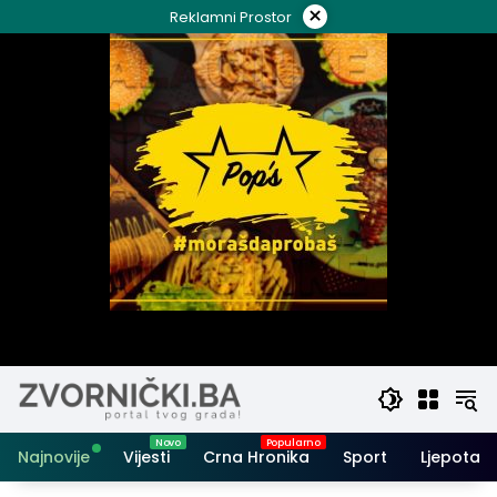
Skip
×
Reklamni Prostor
to
content
Najnovije
Vijesti
Crna Hronika
Sport
Ljepota i 