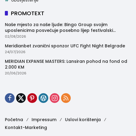
obavjestenje
PROMOTEXT
Naše mjesto za naše ljude: Bingo Group svojim
uposlenicima posvećuje posebno lijep festivalski
trenutak
02/08/2026
Meridianbet zvanični sponzor UFC Fight Night Belgrade
24/07/2026
MERIDIAN EXPANSE MASTERS: Lansiran pohod na fond od
2.000 KM
20/06/2026
Početna
Impressum
Uslovi korištenja
Kontakt-Marketing