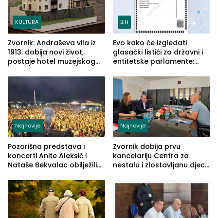
KULTURA
BiH
Zvornik: Andraševa vila iz
Evo kako će izgledati
1913. dobija novi život,
glasački listići za državni i
postaje hotel muzejskog
entitetske parlamente:
tipa
Najveće izmjene biće
vidljive na njima
Najnovije
Najnovije
Pozorišna predstava i
Zvornik dobija prvu
koncerti Anite Aleksić i
kancelariju Centra za
Nataše Bekvalac obilježili
nestalu i zlostavljanu djecu
četvrto veče Zvorničkog
u RS-u
ljeta (FOTO)