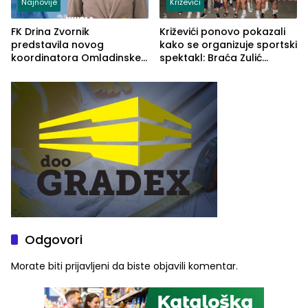
Najnovije
Križevići
FK Drina Zvornik
Križevići ponovo pokazali
predstavila novog
kako se organizuje sportski
koordinatora Omladinske
spektakl: Braća Zulić
škole
osvojila Križevići kup 2026
Odgovori
Morate biti
prijavljeni
da biste objavili komentar.