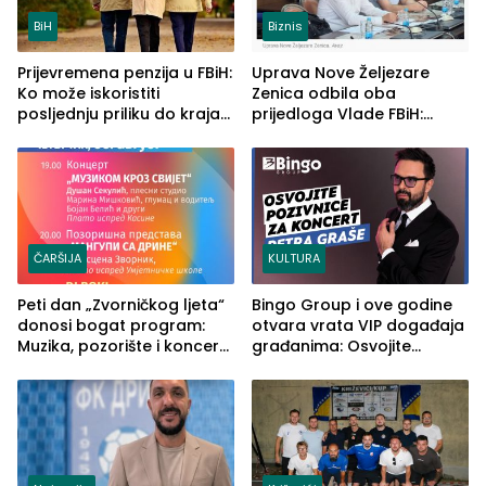
BiH
Biznis
Prijevremena penzija u FBiH:
Uprava Nove Željezare
Ko može iskoristiti
Zenica odbila oba
posljednju priliku do kraja
prijedloga Vlade FBiH:
2026. godine
Ustrajni da je stečaj jedino
rješenje
ČARŠIJA
KULTURA
Peti dan „Zvorničkog ljeta“
Bingo Group i ove godine
donosi bogat program:
otvara vrata VIP događaja
Muzika, pozorište i koncert
građanima: Osvojite
Stoje
ulaznice za koncert Petra
Graše