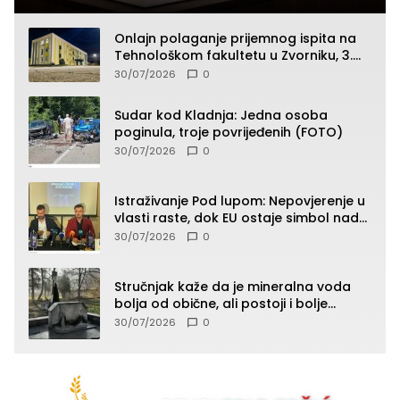
Onlajn polaganje prijemnog ispita na
Tehnološkom fakultetu u Zvorniku, 3.
septembra u 9.00 časova
30/07/2026
0
Sudar kod Kladnja: Jedna osoba
poginula, troje povrijeđenih (FOTO)
30/07/2026
0
Istraživanje Pod lupom: Nepovjerenje u
vlasti raste, dok EU ostaje simbol nade
građana
30/07/2026
0
Stručnjak kaže da je mineralna voda
bolja od obične, ali postoji i bolje
rješenje
30/07/2026
0