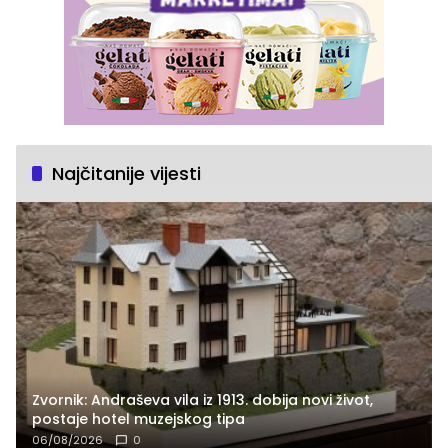
Najčitanije vijesti
Zvornik: Andraševa vila iz 1913. dobija novi život,
postaje hotel muzejskog tipa
06/08/2026
0