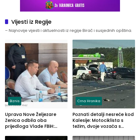
Vijesti iz Regije
– Najnovije vijesti i aktuelnosti iz regije Birač i susjednih opština.
Biznis
Crna Hronika
Uprava Nove Željezare
Poznati detalji nesreće kod
Zenica odbila oba
Kalesije: Motociklista s
prijedloga Vlade FBiH:
težim, dvoje vozača s
Ustrajni da je stečaj jedino
lakšim povredama
rješenje