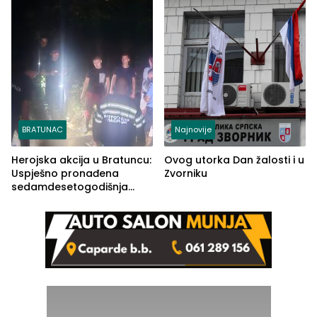
BRATUNAC
Najnovije
Herojska akcija u Bratuncu:
Ovog utorka Dan žalosti i u
Uspješno pronađena
Zvorniku
sedamdesetogodišnja
Ivanka Lazić, rodom iz
Kravice.