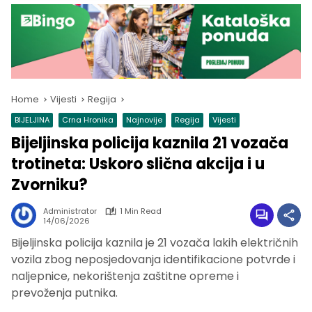
Home
Vijesti
Regija
BIJELJINA
Crna Hronika
Najnovije
Regija
Vijesti
Bijeljinska policija kaznila 21 vozača
trotineta: Uskoro slična akcija i u
Zvorniku?
Administrator
1 Min Read
14/06/2026
Bijeljinska policija kaznila je 21 vozača lakih električnih
vozila zbog neposjedovanja identifikacione potvrde i
naljepnice, nekorištenja zaštitne opreme i
prevoženja putnika.