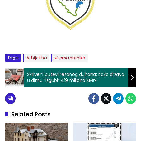
Tags:
bijeljina
crna hronika
Skriveni putevi rezanog duhana: Kako država
u dimu ”izgubi” 419 miliona KM!?
Related Posts