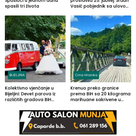
Spasioci u jednom danu
proslavila 25. jubilej: Srđan
spasili tri života
Vasić pobjednik sa ulovom
od 2.040 grama (FOTO)
BIJELJINA
Crna Hronika
Kolektivno vjenčanje u
Krenuo preko granice
Bijeljini: Devet parova iz
prema BiH sa 20 kilograma
različitih gradova BiH
marihuane sakrivene u
izgovorilo sudbonosno da
automobilu