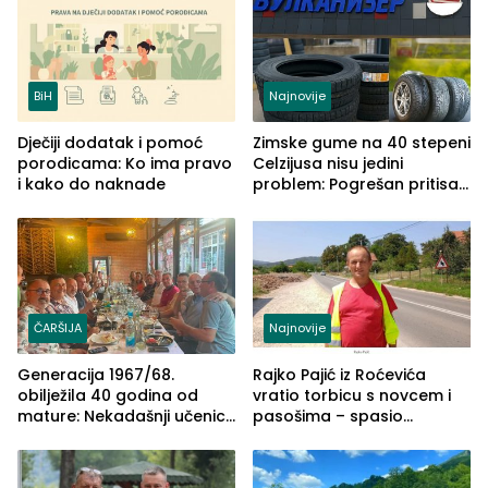
BiH
Najnovije
Dječiji dodatak i pomoć
Zimske gume na 40 stepeni
porodicama: Ko ima pravo
Celzijusa nisu jedini
i kako do naknade
problem: Pogrešan pritisak
može biti mnogo opasniji
ČARŠIJA
Najnovije
Generacija 1967/68.
Rajko Pajić iz Roćevića
obilježila 40 godina od
vratio torbicu s novcem i
mature: Nekadašnji učenici
pasošima – spasio
TŠC-a okupili se u Zvorniku
porodično ljetovanje u
(FOTO)
Grčkoj