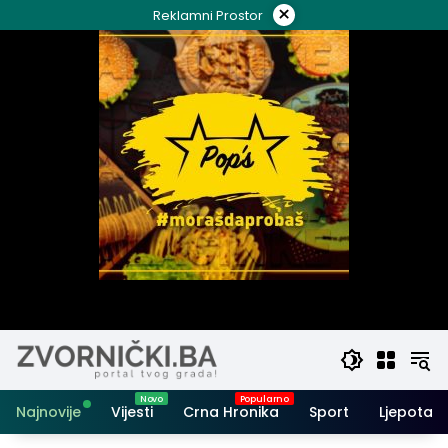
Skip
×
Reklamni Prostor
to
content
Najnovije
Vijesti
Crna Hronika
Sport
Ljepota i 