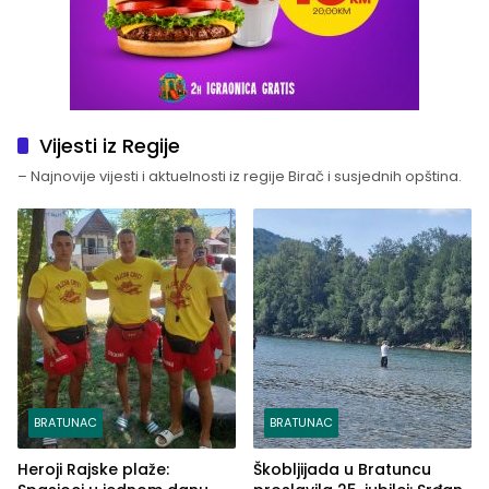
Vijesti iz Regije
– Najnovije vijesti i aktuelnosti iz regije Birač i susjednih opština.
BRATUNAC
BRATUNAC
Heroji Rajske plaže:
Škobljijada u Bratuncu