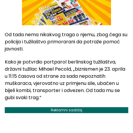
Od tada nema nikakvog traga o njemu, zbog čega su
policija i tužilaštvo primorarani da potraže pomoć
javnosti.
Kako je potvrdio portparol berlinskog tužilaštva,
državni tužilac Mihael Pecold, „biznismen je 23. aprila
u 11:15 časova od strane za sada nepoznatih
muškaraca, vjerovatno uz primjenu sile, ubačen u
bijeli kombi, transporter i odvezen. Od tada mu se
gubi svaki trag.“
Reklamni sadržaj