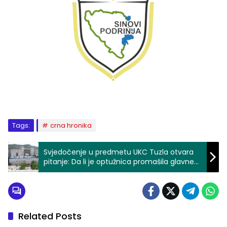
Tags:
crna hronika
Svjedočenje u predmetu UKC Tuzla otvara
pitanje: Da li je optužnica promašila glavne
odgovorne?
Related Posts