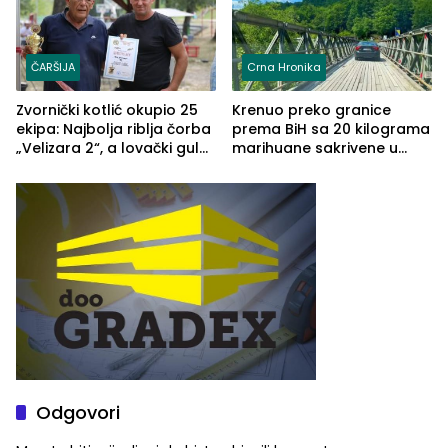
ČARŠIJA
Crna Hronika
Zvornički kotlić okupio 25
Krenuo preko granice
ekipa: Najbolja riblja čorba
prema BiH sa 20 kilograma
„Velizara 2“, a lovački gulaš
marihuane sakrivene u
„Red i Zaprska“ (FOTO)
automobilu
Odgovori