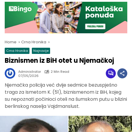
Home
Crna Hronika
Crna Hronika
Najnovije
Biznismen iz BiH otet u Njemačkoj
Administrator
2 Min Read
07/05/2026
Njemačka policija već dvije sedmice bezuspješno
traga za Ismetom K. (51), biznismenom iz BiH, kojeg
su nepoznati počinioci oteli na šumskom putu u blizini
berlinskog naselja Vajdmanslust.