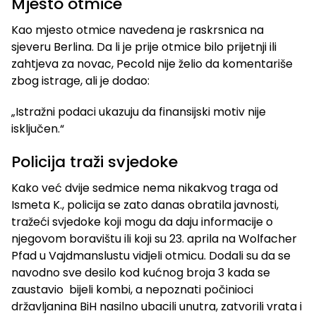
Mjesto otmice
Kao mjesto otmice navedena je raskrsnica na
sjeveru Berlina. Da li je prije otmice bilo prijetnji ili
zahtjeva za novac, Pecold nije želio da komentariše
zbog istrage, ali je dodao:
„Istražni podaci ukazuju da finansijski motiv nije
isključen.“
Policija traži svjedoke
Kako već dvije sedmice nema nikakvog traga od
Ismeta K., policija se zato danas obratila javnosti,
tražeći svjedoke koji mogu da daju informacije o
njegovom boravištu ili koji su 23. aprila na Wolfacher
Pfad u Vajdmanslustu vidjeli otmicu. Dodali su da se
navodno sve desilo kod kućnog broja 3 kada se
zaustavio bijeli kombi, a nepoznati počinioci
državljanina BiH nasilno ubacili unutra, zatvorili vrata i