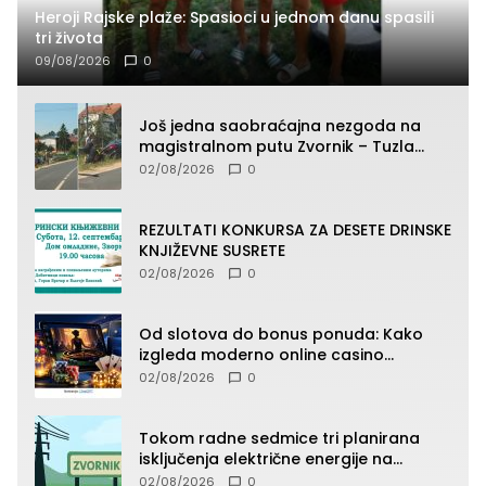
Heroji Rajske plaže: Spasioci u jednom danu spasili
tri života
09/08/2026
0
Još jedna saobraćajna nezgoda na
magistralnom putu Zvornik – Tuzla
(FOTO)
02/08/2026
0
REZULTATI KONKURSA ZA DESETE DRINSKE
KNJIŽEVNE SUSRETE
02/08/2026
0
Od slotova do bonus ponuda: Kako
izgleda moderno online casino
iskustvo
02/08/2026
0
Tokom radne sedmice tri planirana
isključenja električne energije na
području TJ Zvornik
02/08/2026
0