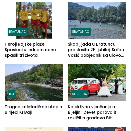
BRATUNAC
BRATUNAC
Heroji Rajske plaže:
Škobljijada u Bratuncu
Spasioci u jednom danu
proslavila 25. jubilej: Srđan
spasili tri života
Vasić pobjednik sa ulovom
od 2.040 grama (FOTO)
BiH
BIJELJINA
Tragedija: Mladić se utopio
Kolektivno vjenčanje u
u rijeci Krivaji
Bijeljini: Devet parova iz
različitih gradova BiH
izgovorilo sudbonosno da