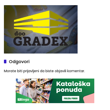
Najveće izmjene biće
četvrto veče Zvorničkog
vidljive na njima
ljeta (FOTO)
Odgovori
Morate biti
prijavljeni
da biste objavili komentar.