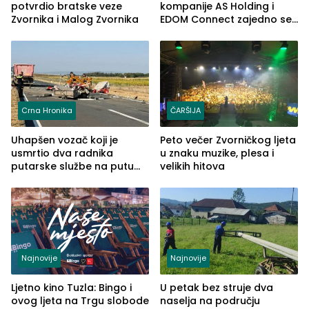
potvrdio bratske veze
kompanije AS Holding i
Zvornika i Malog Zvornika
EDOM Connect zajedno se
šire na tržište Maroka
Crna Hronika
ČARŠIJA
Uhapšen vozač koji je
Peto večer Zvorničkog ljeta
usmrtio dva radnika
u znaku muzike, plesa i
putarske službe na putu
velikih hitova
od Loznice prema Šapcu
(FOTO)
Najnovije
Najnovije
Ljetno kino Tuzla: Bingo i
U petak bez struje dva
ovog ljeta na Trgu slobode
naselja na području