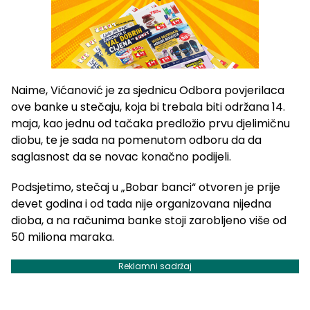
Naime, Vićanović je za sjednicu Odbora povjerilaca
ove banke u stečaju, koja bi trebala biti održana 14.
maja, kao jednu od tačaka predložio prvu djelimičnu
diobu, te je sada na pomenutom odboru da da
saglasnost da se novac konačno podijeli.
Podsjetimo, stečaj u „Bobar banci“ otvoren je prije
devet godina i od tada nije organizovana nijedna
dioba, a na računima banke stoji zarobljeno više od
50 miliona maraka.
Reklamni sadržaj