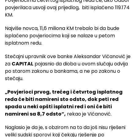
Povjeriocima četvrtog isplatnog reda će, ako Odbor
povjerilaca usvoji ovaj prijedlog, biti isplaćeno 119.174
KM.
Najviše novca, 11,6 miliona KM trebalo bi da bude
isplaćeno povjeriocima koji se nalaze u petom
isplatnom redu.
Stečajni upravnik ove banke Aleksandar Vićanović je
za
CAPITAL
pojasnio da dioba u ovom slučaju odvija
po starom zakonu o bankama, a ne po zakonu o
stečaju.
„Povjerioci prvog, trećeg i četvrtog isplatnog
reda će biti namireni sto odsto, dok peti red
spada u neki opšti isplatni red i oni će biti
namireni sa 8,7 odsto“,
rekao je Vićanović.
Naglasio je da je, s obzirom na to da još nisu riješeni
veliki sudski sporovi koji čekaju rješenje po