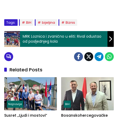
Tags:
BiH
bijeljina
Biznis
MRK Loznica i zvanično u eliti: Rival odustao
od posljednjeg kola
Related Posts
Najnovije
BiH
Susret „Ljudi i mostovi“
Bosanskohercegovačke