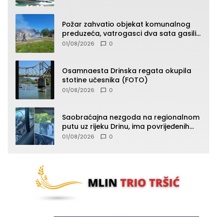
Požar zahvatio objekat komunalnog
preduzeća, vatrogasci dva sata gasili
vatru (FOTO)
01/08/2026
0
Osamnaesta Drinska regata okupila
stotine učesnika (FOTO)
01/08/2026
0
Saobraćajna nezgoda na regionalnom
putu uz rijeku Drinu, ima povrijeđenih
lica (FOTO)
01/08/2026
0