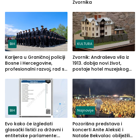
Zvornika
BiH
KULTURA
Karijera u Graničnoj policiji
Zvornik: Andraševa vila iz
Bosne i Hercegovine,
1913. dobija novi život,
profesionalni razvoj, rad sa
postaje hotel muzejskog
savremenom opremom i
tipa
služba građanima
BiH
Najnovije
Evo kako će izgledati
Pozorišna predstava i
glasački listići za državni i
koncerti Anite Aleksić i
entitetske parlamente:
Nataše Bekvalac obilježili