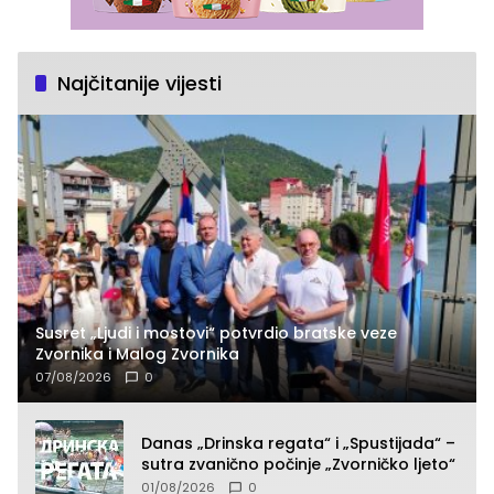
Najčitanije vijesti
Susret „Ljudi i mostovi“ potvrdio bratske veze
Zvornika i Malog Zvornika
07/08/2026
0
Danas „Drinska regata“ i „Spustijada“ –
sutra zvanično počinje „Zvorničko ljeto“
01/08/2026
0