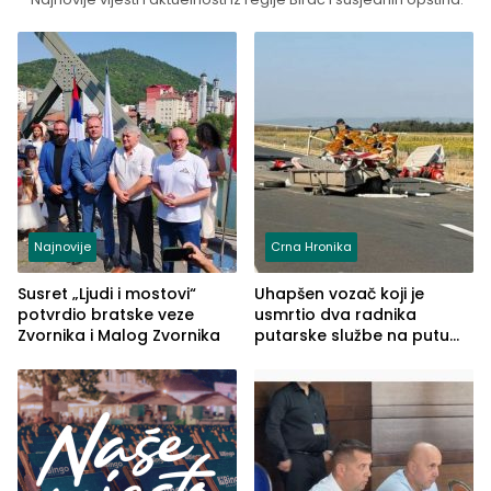
Najnovije
Crna Hronika
Susret „Ljudi i mostovi“
Uhapšen vozač koji je
potvrdio bratske veze
usmrtio dva radnika
Zvornika i Malog Zvornika
putarske službe na putu
od Loznice prema Šapcu
(FOTO)