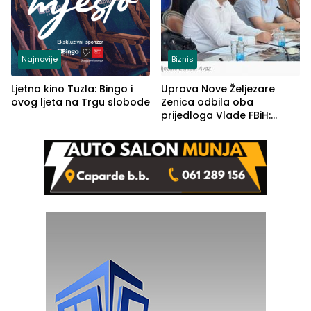
Najnovije
Biznis
Ljetno kino Tuzla: Bingo i
Uprava Nove Željezare
ovog ljeta na Trgu slobode
Zenica odbila oba
prijedloga Vlade FBiH:
Ustrajni da je stečaj jedino
rješenje