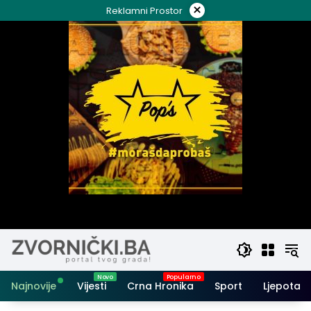
Skip
×
Reklamni Prostor
to
content
Najnovije
Vijesti
Crna Hronika
Sport
Ljepota i 