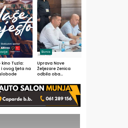
(FOTO)
ovije
Biznis
 kino Tuzla:
Uprava Nove
 i ovog ljeta na
Željezare Zenica
 slobode
odbila oba
prijedloga Vlade
FBiH: Ustrajni da je
stečaj jedino rješenje