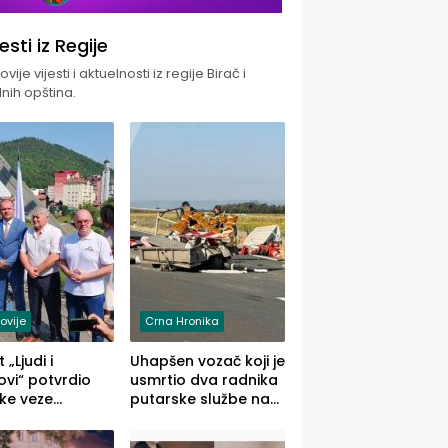
jesti iz Regije
vije vijesti i aktuelnosti iz regije Birač i
nih opština.
ovije
Crna Hronika
 „Ljudi i
Uhapšen vozač koji je
vi“ potvrdio
usmrtio dva radnika
ke veze
putarske službe na
ika i Malog
putu od Loznice
ika
prema Šapcu