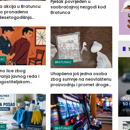
Pješak povrijeđen u
a akcija u Bratuncu:
saobraćajnoj nezgodi kod
no pronađena
Bratunca
esetogodišnja
Lazić, rodom iz
.
NAC
BRATUNAC
no lice zbog
Uhapšena još jedna osoba
anja javnog reda i
zbog sumnje na neovlaštenu
ugostiteljskom
proizvodnju i promet droge
na području PU Zvornik
Pok
50 
07/
NAC
BRATUNAC