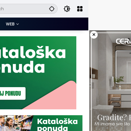
WEB
×