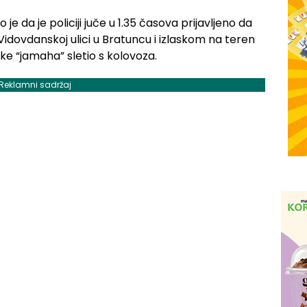
je da je policiji juče u 1.35 časova prijavljeno da
dovdanskoj ulici u Bratuncu i izlaskom na teren
rke “jamaha” sletio s kolovoza.
Reklamni sadržaj