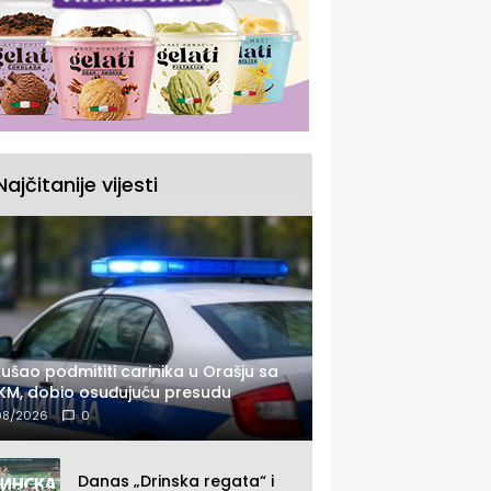
Najčitanije vijesti
ušao podmititi carinika u Orašju sa
KM, dobio osuđujuću presudu
08/2026
0
Danas „Drinska regata“ i