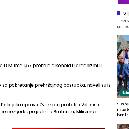
Vi
– Najno
susjed
 Đ.M. ima 1,67 promila alkohola u organizmu i
v za pokretanje prekršajnog postupka, naveli su iz
Najn
Susret
Policijska uprava Zvornik u protekla 24 časa
mosto
ne nezgode, po jedna u Bratuncu, Milićima i
brats
Zvorn
Zvorn