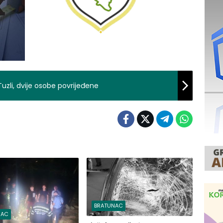
zli, dvije osobe povrijeđene
BRATUNAC
NAC