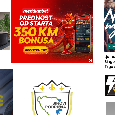
Najn
Ljetno
Bingo
Trgu