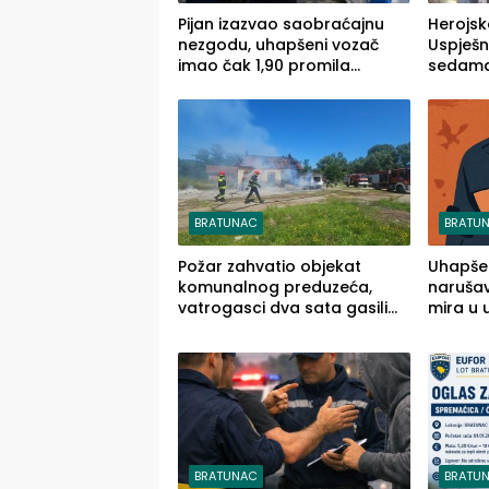
Pijan izazvao saobraćajnu
Herojsk
nezgodu, uhapšeni vozač
Uspješ
imao čak 1,90 promila
sedamd
alkohola u krvi
Ivanka 
Kravice
BRATUNAC
BRATU
Požar zahvatio objekat
Uhapše
komunalnog preduzeća,
narušav
vatrogasci dva sata gasili
mira u 
vatru (FOTO)
objektu
BRATUNAC
BRATU