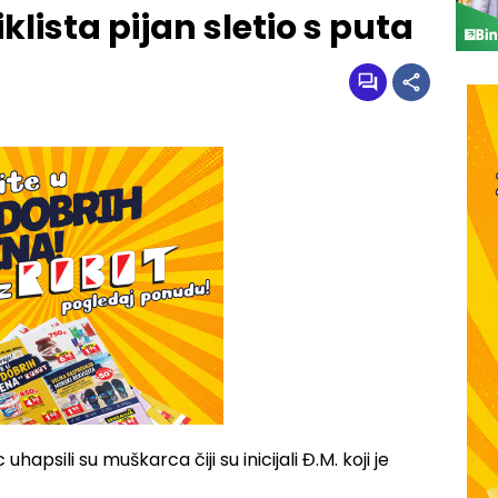
ista pijan sletio s puta
hapsili su muškarca čiji su inicijali Đ.M. koji je