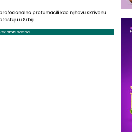
eprofesionalno protumačili kao njihovu skrivenu
estuju u Srbiji.
Reklamni sadržaj