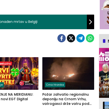
ronađen mrtav u Belgiji
Pos
je
Crna Hronika
lje
pr
08/
ENJE NA MERIDIANU:
Požar zahvatio regionalnu
u novi EGT Digital
deponiju na Crnom Vrhu,
vatrogasci drže vatru pod
kontrolom (FOTO)