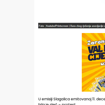
U emisiji Slagalica emitovanoj 11. de
bila je riječ – protest.