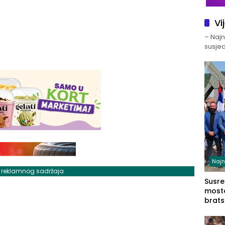
Vi
– Najno
susjed
Najn
j reklamnog sadržaja
Susret
mosto
brats
Zvorn
Zvorn