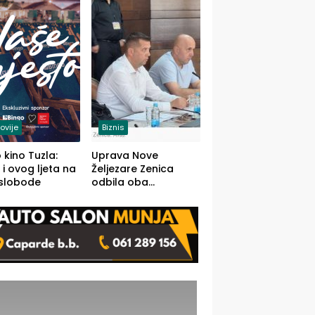
(FOTO)
ovije
Biznis
 kino Tuzla:
Uprava Nove
 i ovog ljeta na
Željezare Zenica
 slobode
odbila oba
prijedloga Vlade
FBiH: Ustrajni da je
stečaj jedino rješenje