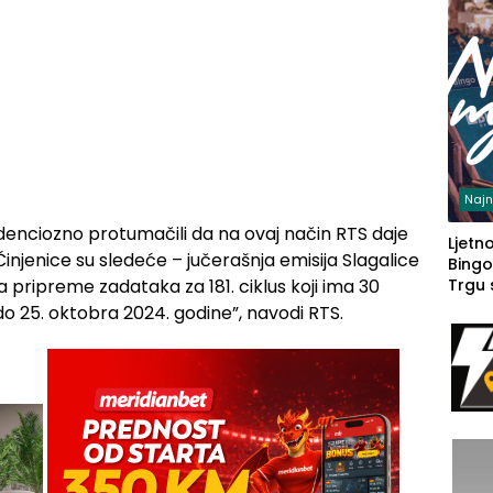
Najn
ndenciozno protumačili da na ovaj način RTS daje
Ljetno
injenice su sledeće – jučerašnja emisija Slagalice
Bingo
a pripreme zadataka za 181. ciklus koji ima 30
Trgu
 do 25. oktobra 2024. godine”, navodi RTS.