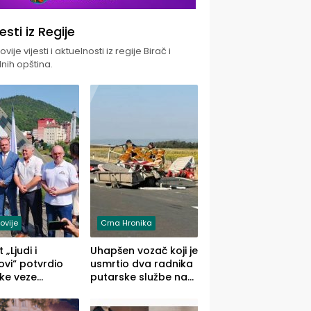
jesti iz Regije
vije vijesti i aktuelnosti iz regije Birač i
nih opština.
ovije
Crna Hronika
 „Ljudi i
Uhapšen vozač koji je
vi“ potvrdio
usmrtio dva radnika
ke veze
putarske službe na
ika i Malog
putu od Loznice
ika
prema Šapcu