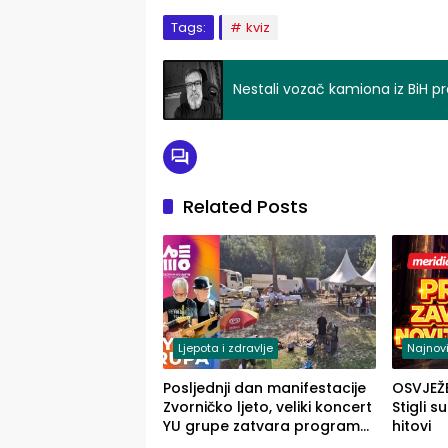
Tags:
kviz
Nestali vozač kamiona iz BiH p
Related Posts
Ljepota i zdravlje
Najnovi
Posljednji dan manifestacije
OSVJEŽ
Zvorničko ljeto, veliki koncert
Stigli s
YU grupe zatvara program
hitovi
ove godine