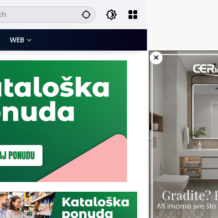
WEB
×