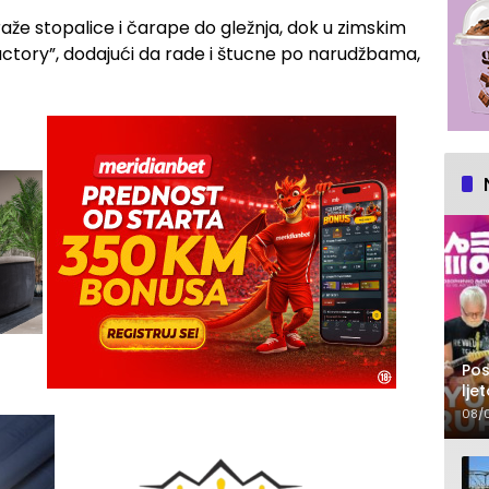
aže stopalice i čarape do gležnja, dok u zimskim
actory”, dodajući da rade i štucne po narudžbama,
Pos
lje
pr
08/