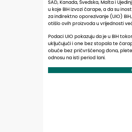
SAD, Kanada, Švedska, Malta i Ujedin
u koje BiH izvozi čarape, a da su ino
za indirektno oporezivanje (UIO) BiH
otišlo ovih proizvoda u vrijednosti već
Podaci UIO pokazuju da je u BiH toko
uključujući i one bez stopala te čarap
obuće bez pričvršćenog đona, pletene
odnosu na isti period lani.