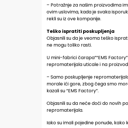
– Potražnje za našim proizvodima ima, a
ovim uslovima, kada je svaka isporuk
rekli su iz ove kompanije.
Teško ispratiti poskupljenja
Objasnili su da je veoma teško isprati
ne mogu toliko rasti.
U mini-fabrici čarapa”“EMS Factory” i
repromaterijala uticale i na proizvo
– Samo poskupljenje repromaterijala 
morale ići gore, zbog čega smo mora
kazali su “EMS Factory”.
Objasnili su da neće doći do novih po
repromaterijala.
Iako su imali pojedine ponude, kako kaž