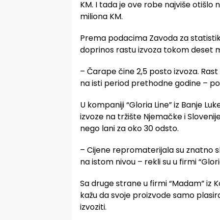
KM. I tada je ove robe najviše otišlo na
miliona KM.
Prema podacima Zavoda za statistiku
doprinos rastu izvoza tokom deset m
– Čarape čine 2,5 posto izvoza. Rast 
na isti period prethodne godine – p
U kompaniji “Gloria Line” iz Banje Lu
izvoze na tržište Njemačke i Slovenije
nego lani za oko 30 odsto.
– Cijene repromaterijala su znatno sk
na istom nivou – rekli su u firmi “Glo
Sa druge strane u firmi “Madam” iz 
kažu da svoje proizvode samo plasira
izvoziti.