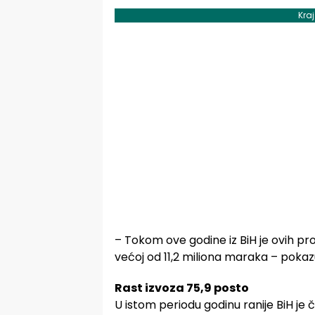
Kra
– Tokom ove godine iz BiH je ovih proiz
većoj od 11,2 miliona maraka – pokaz
Rast izvoza 75,9 posto
U istom periodu godinu ranije BiH je č