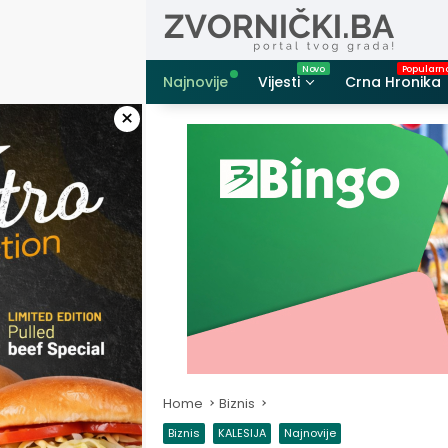
Skip
to
content
Najnovije
Vijesti
Crna Hronika
×
Home
Biznis
Biznis
KALESIJA
Najnovije