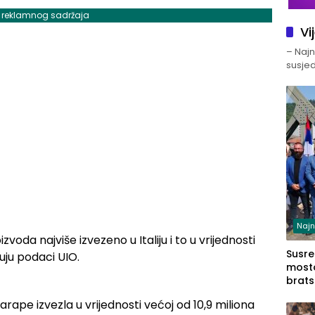
j reklamnog sadržaja
Vi
– Najno
susjed
Najn
voda najviše izvezeno u Italiju i to u vrijednosti
Susret
uju podaci UIO.
mosto
brats
Zvorn
arape izvezla u vrijednosti većoj od 10,9 miliona
Zvorn