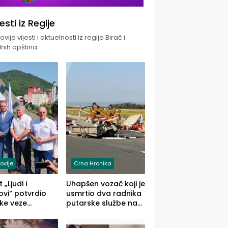
jesti iz Regije
vije vijesti i aktuelnosti iz regije Birač i
nih opština.
ovije
Crna Hronika
 „Ljudi i
Uhapšen vozač koji je
vi“ potvrdio
usmrtio dva radnika
ke veze
putarske službe na
ika i Malog
putu od Loznice
ika
prema Šapcu