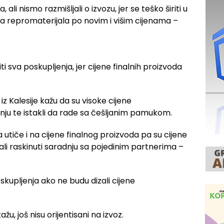
li nismo razmišljali o izvozu, jer se teško širiti u
a repromaterijala po novim i višim cijenama –
ti sva poskupljenja, jer cijene finalnih proizvoda
z Kalesije kažu da su visoke cijene
dnju te istakli da rade sa češljanim pamukom.
utiče i na cijene finalnog proizvoda pa su cijene
li raskinuti saradnju sa pojedinim partnerima –
skupljenja ako ne budu dizali cijene
u, još nisu orijentisani na izvoz.