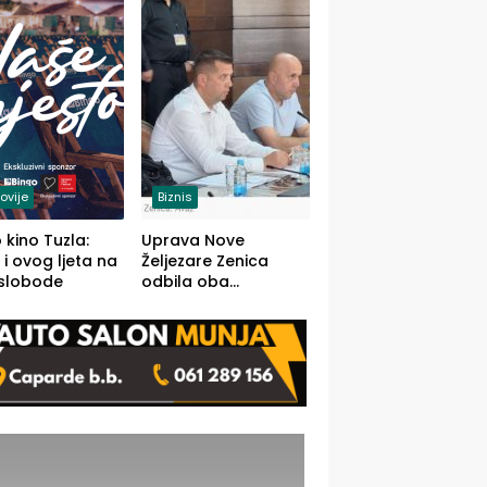
(FOTO)
ovije
Biznis
 kino Tuzla:
Uprava Nove
 i ovog ljeta na
Željezare Zenica
 slobode
odbila oba
prijedloga Vlade
FBiH: Ustrajni da je
stečaj jedino rješenje