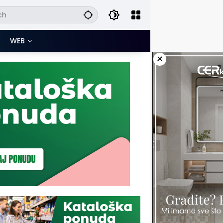
WEB
×