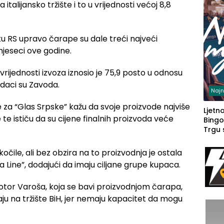
 italijansko tržište i to u vrijednosti većoj 8,8
 RS upravo čarape su dale treći najveći
jeseci ove godine.
vrijednosti izvoza iznosio je 75,9 posto u odnosu
odaci su Zavoda.
Najn
ke za “Glas Srpske” kažu da svoje proizvode najviše
Ljetno
 te ističu da su cijene finalnih proizvoda veće
Bingo
Trgu
očile, ali bez obzira na to proizvodnja je ostala
ria Line”, dodajući da imaju ciljane grupe kupaca.
Kotor Varoša, koja se bavi proizvodnjom čarapa,
ju na tržište BiH, jer nemaju kapacitet da mogu