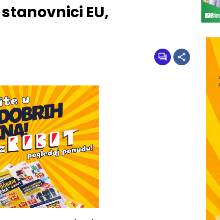
 stanovnici EU,
i