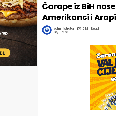
Čarape iz BiH nose
Amerikanci i Arap
Administrator
3 Min Read
10/01/2023