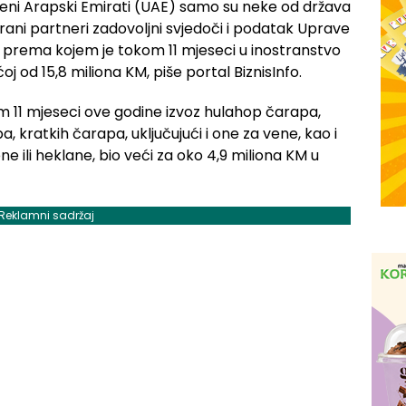
jeni Arapski Emirati (UAE) samo su neke od država
strani partneri zadovoljni svjedoči i podatak Uprave
, prema kojem je tokom 11 mjeseci u inostranstvo
oj od 15,8 miliona KM, piše portal BiznisInfo.
m 11 mjeseci ove godine izvoz hulahop čarapa,
a, kratkih čarapa, uključujući i one za vene, kao i
 ili heklane, bio veći za oko 4,9 miliona KM u
Reklamni sadržaj