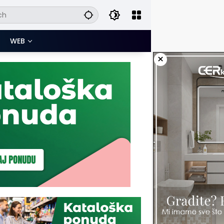
WEB
×