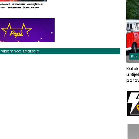
j reklamnog sadržaja
BIJE
Kolek
u Bije
parova
grado
izgov
sudb