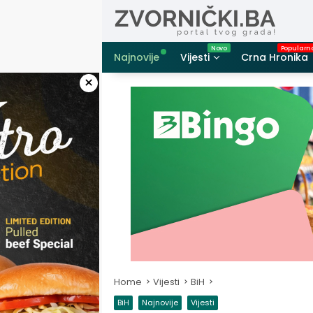
Skip
to
content
Najnovije
Vijesti
Crna Hronika
×
Home
Vijesti
BiH
BiH
Najnovije
Vijesti