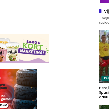
Vi
– Najno
susjed
BRA
Heroj
Spasi
danu s