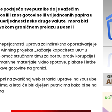
e podsjeća sve putnike da je važećim
 ili iznos gotovine ili vrijednosnih papira u
tuvrijednosti neke druge valute, mora biti
svakom graničnom prelazu u Bosni i
 neprijatnosti, Uprava za indirektno oporezivanje je
Twinning projekat „Jačanje kapaciteta UIO“ u
„Pomoć stručnom timu za borbu protiv korupcije i
mativne materijale: video spotove, plakate i letke
jave gotovine na granici.
tupni na zvaničnoj web stranici Uprave, na YouTube
ma, a letci će biti dijeljeni putnicima kako bi se na
ma.