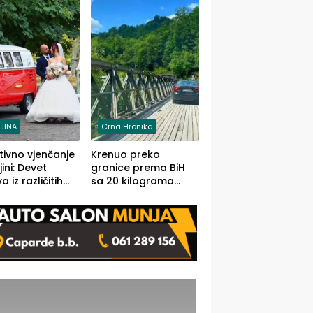
grama (FOTO)
LJINA
Crna Hronika
tivno vjenčanje
Krenuo preko
ljini: Devet
granice prema BiH
 iz različitih
sa 20 kilograma
va BiH
marihuane sakrivene
orilo
u automobilu
onosno da