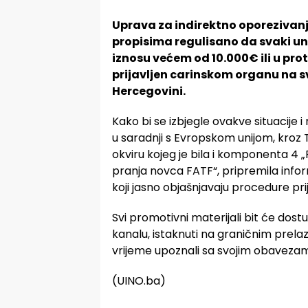
Uprava za indirektno oporezivanj
propisima regulisano da svaki unos
iznosu većem od 10.000€ ili u pro
prijavljen carinskom organu na 
Hercegovini.
Kako bi se izbjegle ovakve situacije i
u saradnji s Evropskom unijom, kroz 
okviru kojeg je bila i komponenta 4 
pranja novca FATF“, pripremila infor
koji jasno objašnjavaju procedure pri
Svi promotivni materijali bit će dos
kanalu, istaknuti na graničnim prelazi
vrijeme upoznali sa svojim obaveza
(UINO.ba)