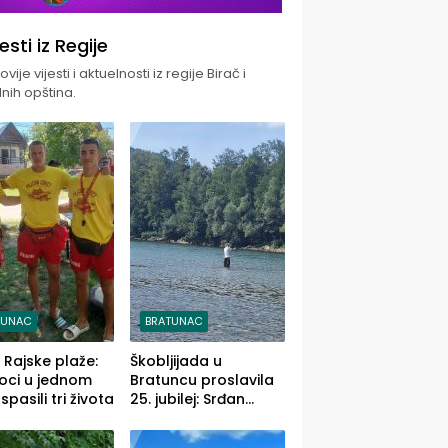
jesti iz Regije
vije vijesti i aktuelnosti iz regije Birač i
nih opština.
TUNAC
BRATUNAC
i Rajske plaže:
Škobljijada u
oci u jednom
Bratuncu proslavila
pasili tri života
25. jubilej: Srđan
Vasić pobjednik sa
ulovom od 2.040