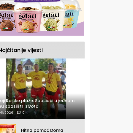
Najčitanije vijesti
oji Rajske plaže: Spasioci u jednom
u spasili tri života
08/2026
0
Hitna pomoć Doma