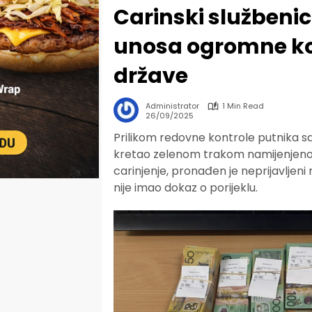
Carinski službenici
unosa ogromne kol
države
Administrator
1 Min Read
26/09/2025
Prilikom redovne kontrole putnika sa le
kretao zelenom trakom namijenjenom 
carinjenje, pronađen je neprijavljeni
nije imao dokaz o porijeklu.