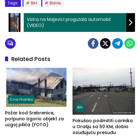
Tags:
BiH
Biznis
Vatra na Majevici progutala automobil
(VIDEO)
Related Posts
Crna Hronika
BiH
Požar kod Srebrenice,
potpuno izgorio objekt za
Pokušao podmititi carinika
uzgoj pilića (FOTO)
u Orašju sa 50 KM, dobio
osuđujuću presudu