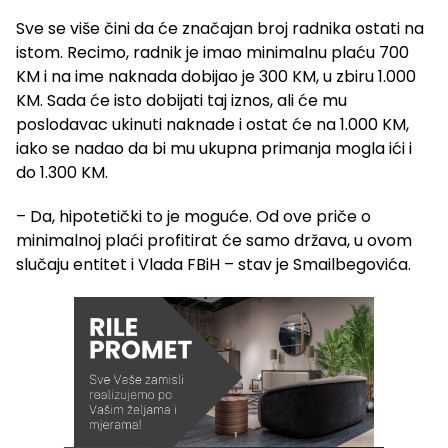
Sve se više čini da će značajan broj radnika ostati na
istom. Recimo, radnik je imao minimalnu plaću 700
KM i na ime naknada dobijao je 300 KM, u zbiru 1.000
KM. Sada će isto dobijati taj iznos, ali će mu
poslodavac ukinuti naknade i ostat će na 1.000 KM,
iako se nadao da bi mu ukupna primanja mogla ići i
do 1.300 KM.
– Da, hipotetički to je moguće. Od ove priče o
minimalnoj plaći profitirat će samo država, u ovom
slučaju entitet i Vlada FBiH – stav je Smailbegovića.