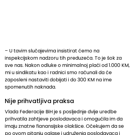
– U tavim slučajevima insistirat ćemo na
inspekcijskom nadzoru tih preduzeća. To je šok za
sve nas. Nakon odluke o minimalnoj plaći od 1.000 KM,
mi u sindikatu kao i radnici smo računali da će
zaposleni nastaviti dobijati i do 300 KM na ime
spomenutih naknada.
Nije prihvatljiva praksa
Vlada Federacije BiH je s posljednje dvije uredbe
prihvatila zahtjeve poslodavaca i omogućila im da
imaju znatne fianansijske olakšice. Očekujem da se
po ovom pitanju oglase i udruženja poslodavaca i