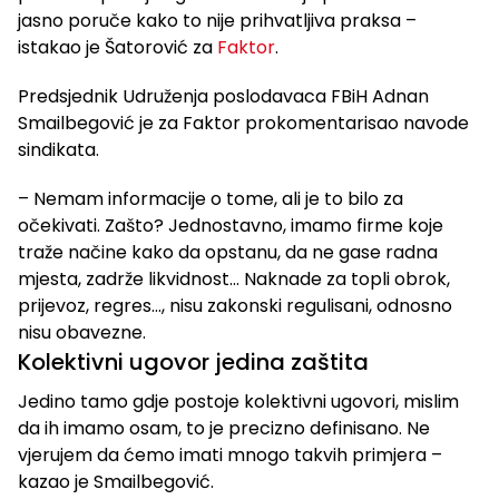
jasno poruče kako to nije prihvatljiva praksa –
istakao je Šatorović za
Faktor
.
Predsjednik Udruženja poslodavaca FBiH Adnan
Smailbegović je za Faktor prokomentarisao navode
sindikata.
– Nemam informacije o tome, ali je to bilo za
očekivati. Zašto? Jednostavno, imamo firme koje
traže načine kako da opstanu, da ne gase radna
mjesta, zadrže likvidnost… Naknade za topli obrok,
prijevoz, regres…, nisu zakonski regulisani, odnosno
nisu obavezne.
Kolektivni ugovor jedina zaštita
Jedino tamo gdje postoje kolektivni ugovori, mislim
da ih imamo osam, to je precizno definisano. Ne
vjerujem da ćemo imati mnogo takvih primjera –
kazao je Smailbegović.