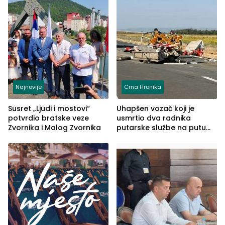
Najnovije
Crna Hronika
Susret „Ljudi i mostovi“
Uhapšen vozač koji je
potvrdio bratske veze
usmrtio dva radnika
Zvornika i Malog Zvornika
putarske službe na putu
od Loznice prema Šapcu
(FOTO)