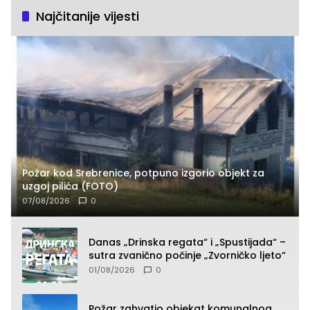
Najčitanije vijesti
Požar kod Srebrenice, potpuno izgorio objekt za
uzgoj pilića (FOTO)
07/08/2026
0
Danas „Drinska regata“ i „Spustijada“ –
sutra zvanično počinje „Zvorničko ljeto“
01/08/2026
0
Požar zahvatio objekat komunalnog