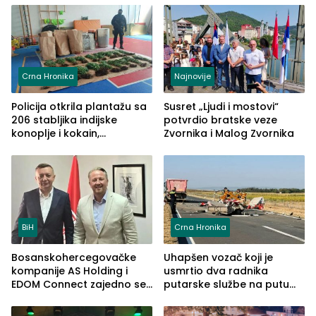
Crna Hronika
Najnovije
Policija otkrila plantažu sa
Susret „Ljudi i mostovi“
206 stabljika indijske
potvrdio bratske veze
konoplje i kokain,
Zvornika i Malog Zvornika
uhapšena jedna osoba
(FOTO)
BiH
Crna Hronika
Bosanskohercegovačke
Uhapšen vozač koji je
kompanije AS Holding i
usmrtio dva radnika
EDOM Connect zajedno se
putarske službe na putu
šire na tržište Maroka
od Loznice prema Šapcu
(FOTO)