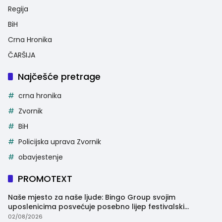
Regija
BiH
Crna Hronika
ČARŠIJA
Najčešće pretrage
crna hronika
Zvornik
BiH
Policijska uprava Zvornik
obavjestenje
PROMOTEXT
Naše mjesto za naše ljude: Bingo Group svojim
uposlenicima posvećuje posebno lijep festivalski
trenutak
02/08/2026