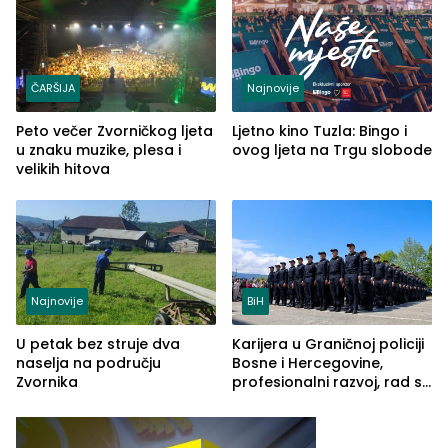
ČARŠIJA
Najnovije
Peto večer Zvorničkog ljeta
Ljetno kino Tuzla: Bingo i
u znaku muzike, plesa i
ovog ljeta na Trgu slobode
velikih hitova
Najnovije
BiH
U petak bez struje dva
Karijera u Graničnoj policiji
naselja na području
Bosne i Hercegovine,
Zvornika
profesionalni razvoj, rad sa
savremenom opremom i
služba građanima