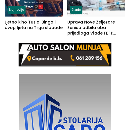
Najnovije
Biznis
Ljetno kino Tuzla: Bingo i
Uprava Nove Željezare
ovog ljeta na Trgu slobode
Zenica odbila oba
prijedloga Vlade FBiH:
Ustrajni da je stečaj jedino
rješenje