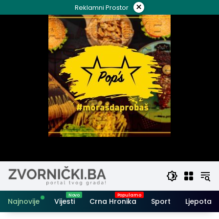
Skip
×
Reklamni Prostor
to
content
Najnovije
Vijesti
Crna Hronika
Sport
Ljepota i 