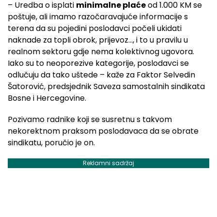
– Uredba o isplati
minimalne plaće
od 1.000 KM se
poštuje, ali imamo razočaravajuće informacije s
terena da su pojedini poslodavci počeli ukidati
naknade za topli obrok, prijevoz…, i to u pravilu u
realnom sektoru gdje nema kolektivnog ugovora.
Iako su to neoporezive kategorije, poslodavci se
odlučuju da tako uštede – kaže za Faktor Selvedin
Šatorović, predsjednik Saveza samostalnih sindikata
Bosne i Hercegovine.
Pozivamo radnike koji se susretnu s takvom
nekorektnom praksom poslodavaca da se obrate
sindikatu, poručio je on.
Reklamni sadržaj