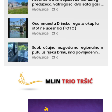
preduzeća, vatrogasci dva sata gasili
vatru (FOTO)
01/08/2026
0
Osamnaesta Drinska regata okupila
stotine učesnika (FOTO)
01/08/2026
0
Saobraćajna nezgoda na regionalnom
putu uz rijeku Drinu, ima povrijeđenih
lica (FOTO)
01/08/2026
0