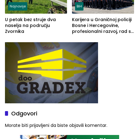
Najnovije
BiH
U petak bez struje dva
Karijera u Graničnoj policiji
naselja na području
Bosne i Hercegovine,
Zvornika
profesionalni razvoj, rad sa
savremenom opremom i
služba građanima
Odgovori
Morate biti
prijavljeni
da biste objavili komentar.