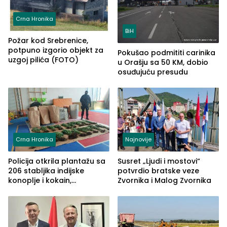
Crna Hronika
BiH
Požar kod Srebrenice,
potpuno izgorio objekt za
Pokušao podmititi carinika
uzgoj pilića (FOTO)
u Orašju sa 50 KM, dobio
osuđujuću presudu
Crna Hronika
Najnovije
Policija otkrila plantažu sa
Susret „Ljudi i mostovi“
206 stabljika indijske
potvrdio bratske veze
konoplje i kokain,
Zvornika i Malog Zvornika
uhapšena jedna osoba
(FOTO)