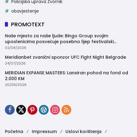
Policijska uprava Zvornik
obavjestenje
PROMOTEXT
Naše mjesto za naše ljude: Bingo Group svojim
uposlenicima posvećuje posebno lijep festivalski
trenutak
02/08/2026
Meridianbet zvanični sponzor UFC Fight Night Belgrade
24/07/2026
MERIDIAN EXPANSE MASTERS: Lansiran pohod na fond od
2.000 KM
20/06/2026
Početna
Impressum
Uslovi korištenja