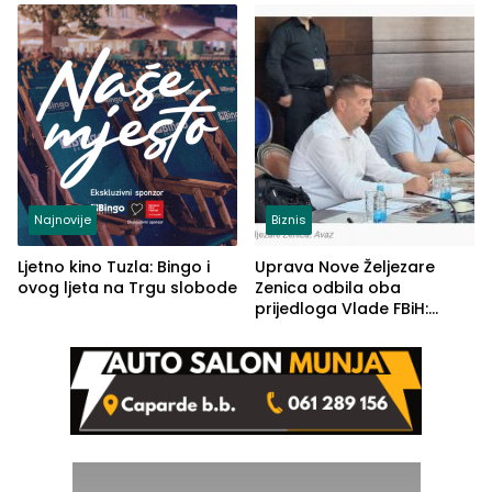
(FOTO)
Najnovije
Biznis
Ljetno kino Tuzla: Bingo i
Uprava Nove Željezare
ovog ljeta na Trgu slobode
Zenica odbila oba
prijedloga Vlade FBiH:
Ustrajni da je stečaj jedino
rješenje