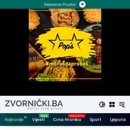
Skip
×
Reklamni Prostor
to
content
Najnovije
Vijesti
Crna Hronika
Sport
Ljepota i 