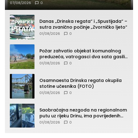
07/08/2026
0
Danas „Drinska regata“ i „Spustijada“ –
sutra zvanično počinje „Zvorničko ljeto“
01/08/2026
0
Požar zahvatio objekat komunalnog
preduzeća, vatrogasci dva sata gasili
vatru (FOTO)
01/08/2026
0
Osamnaesta Drinska regata okupila
stotine učesnika (FOTO)
01/08/2026
0
Saobraćajna nezgoda na regionalnom
putu uz rijeku Drinu, ima povrijeđenih
lica (FOTO)
01/08/2026
0