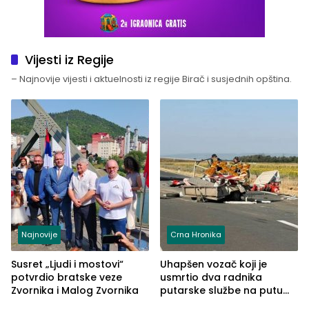
Vijesti iz Regije
– Najnovije vijesti i aktuelnosti iz regije Birač i susjednih opština.
Najnovije
Crna Hronika
Susret „Ljudi i mostovi“
Uhapšen vozač koji je
potvrdio bratske veze
usmrtio dva radnika
Zvornika i Malog Zvornika
putarske službe na putu
od Loznice prema Šapcu