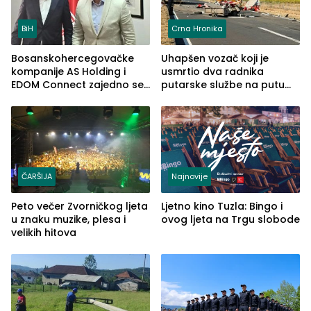
BiH
Crna Hronika
Bosanskohercegovačke
Uhapšen vozač koji je
kompanije AS Holding i
usmrtio dva radnika
EDOM Connect zajedno se
putarske službe na putu
šire na tržište Maroka
od Loznice prema Šapcu
(FOTO)
ČARŠIJA
Najnovije
Peto večer Zvorničkog ljeta
Ljetno kino Tuzla: Bingo i
u znaku muzike, plesa i
ovog ljeta na Trgu slobode
velikih hitova