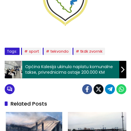
Tags:
sport
tekvondo
tkdk zvornik
Općina Kalesija ukinula naplatu komunalne
takse, privrednicima ostaje 200.000 KM
Related Posts