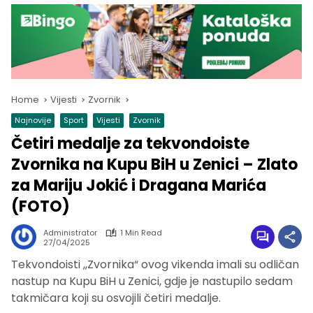
Home
Vijesti
Zvornik
Najnovije
Sport
Vijesti
Zvornik
Četiri medalje za tekvondoiste
Zvornika na Kupu BiH u Zenici – Zlato
za Mariju Jokić i Dragana Marića
(FOTO)
Administrator
1 Min Read
27/04/2025
Tekvondoisti ,,Zvornika“ ovog vikenda imali su odličan
nastup na Kupu BiH u Zenici, gdje je nastupilo sedam
takmičara koji su osvojili četiri medalje.