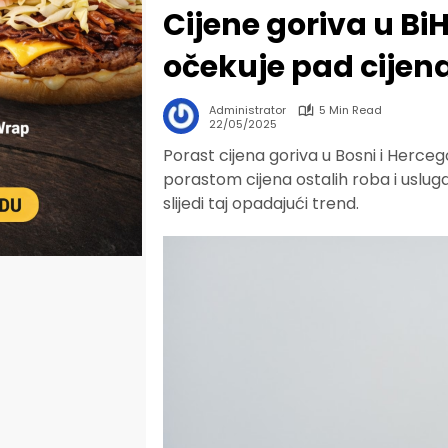
Cijene goriva u BiH
očekuje pad cijena
Administrator
5 Min Read
22/05/2025
Porast cijena goriva u Bosni i Hercego
porastom cijena ostalih roba i uslu
slijedi taj opadajući trend.