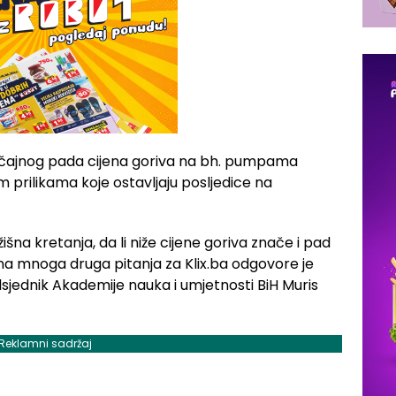
načajnog pada cijena goriva na bh. pumpama
prilikama koje ostavljaju posljedice na
ržišna kretanja, da li niže cijene goriva znače i pad
 i na mnoga druga pitanja za Klix.ba odgovore je
jednik Akademije nauka i umjetnosti BiH Muris
Reklamni sadržaj