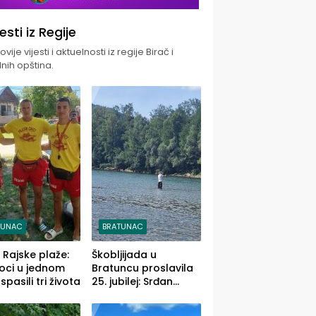
jesti iz Regije
vije vijesti i aktuelnosti iz regije Birač i
nih opština.
TUNAC
BRATUNAC
i Rajske plaže:
Škobljijada u
oci u jednom
Bratuncu proslavila
pasili tri života
25. jubilej: Srđan
Vasić pobjednik sa
ulovom od 2.040