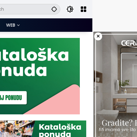
WEB
×