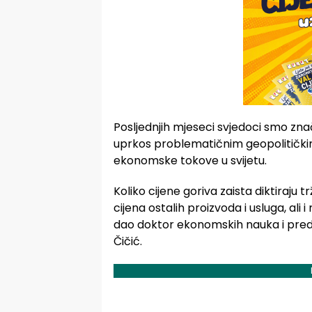
Posljednjih mjeseci svjedoci smo z
uprkos problematičnim geopolitičkim 
ekonomske tokove u svijetu.
Koliko cijene goriva zaista diktiraju t
cijena ostalih proizvoda i usluga, ali
dao doktor ekonomskih nauka i preds
Čičić.