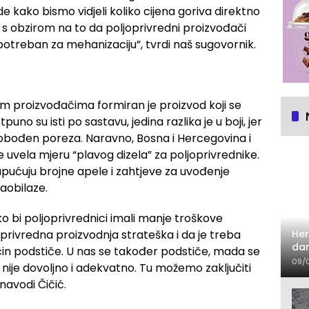
e kako bismo vidjeli koliko cijena goriva direktno
, s obzirom na to da poljoprivredni proizvođači
 potreban za mehanizaciju”, tvrdi naš sugovornik.
m proizvođačima formiran je proizvod koji se
tpuno su isti po sastavu, jedina razlika je u boji, jer
slobođen poreza. Naravno, Bosna i Hercegovina i
ije uvela mjeru “plavog dizela” za poljoprivrednike.
upućuju brojne apele i zahtjeve za uvođenje
zaobilaze.
ko bi poljoprivrednici imali manje troškove
Her
oprivredna proizvodnja strateška i da je treba
dan
ačin podstiče. U nas se također podstiče, mada se
09/
 nije dovoljno i adekvatno. Tu možemo zaključiti
navodi Čičić.