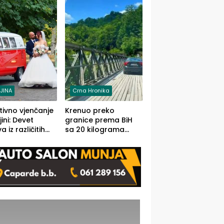
grama (FOTO)
LJINA
Crna Hronika
tivno vjenčanje
Krenuo preko
ljini: Devet
granice prema BiH
 iz različitih
sa 20 kilograma
va BiH
marihuane sakrivene
orilo
u automobilu
onosno da