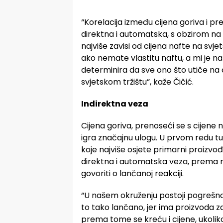
“Korelacija između cijena goriva i pr
direktna i automatska, s obzirom na t
najviše zavisi od cijena nafte na svjet
ako nemate vlastitu naftu, a mi je n
determinira da sve ono što utiče na 
svjetskom tržištu”, kaže Čičić.
Indirektna veza
Cijena goriva, prenoseći se s cijene
igra značajnu ulogu. U prvom redu tu
koje najviše osjete primarni proizvo
direktna i automatska veza, prema m
govoriti o lančanoj reakciji.
“U našem okruženju postoji pogrešno mi
to tako lančano, jer ima proizvoda za 
prema tome se kreću i cijene, ukoli