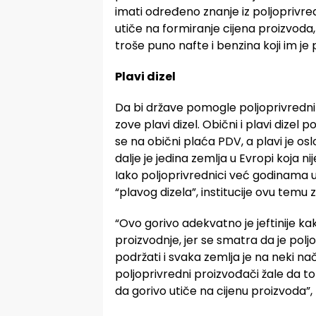
imati određeno znanje iz poljoprivred
utiče na formiranje cijena proizvoda
troše puno nafte i benzina koji im je
Plavi dizel
Da bi države pomogle poljoprivredni
zove plavi dizel. Obični i plavi dizel po
se na obični plaća PDV, a plavi je o
dalje je jedina zemlja u Evropi koja n
Iako poljoprivrednici već godinama 
“plavog dizela”, institucije ovu temu 
“Ovo gorivo adekvatno je jeftinije ka
proizvodnje, jer se smatra da je polj
podržati i svaka zemlja je na neki n
poljoprivredni proizvođači žale da to
da gorivo utiče na cijenu proizvoda”, 