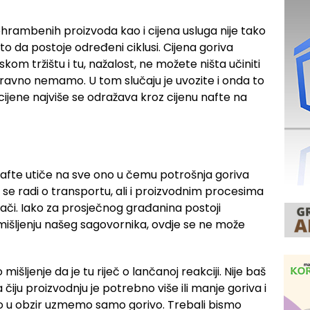
ehrambenih proizvoda kao i cijena usluga nije tako
o da postoje određeni ciklusi. Cijena goriva
skom tržištu i tu, nažalost, ne možete ništa učiniti
aravno nemamo. U tom slučaju je uvozite i onda to
cijene najviše se odražava kroz cijenu nafte na
 nafte utiče na sve ono u čemu potrošnja goriva
 se radi o transportu, ali i proizvodnim procesima
đači. Iako za prosječnog građanina postoji
išljenju našeg sagovornika, ovdje se ne može
šljenje da je tu riječ o lančanoj reakciji. Nije baš
čiju proizvodnju je potrebno više ili manje goriva i
ko u obzir uzmemo samo gorivo. Trebali bismo