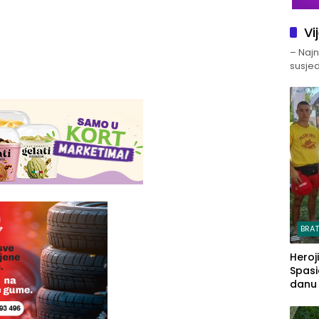
Vi
– Najno
susjed
BRA
Heroj
Spasi
danu s