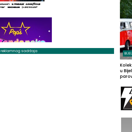
j reklamnog sadržaja
BIJE
Kolek
u Bije
parova
grado
izgov
sudb