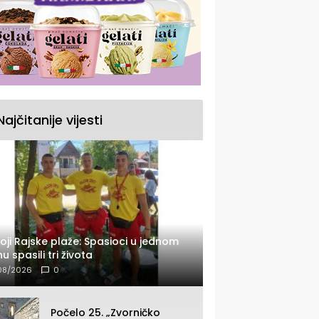
Najčitanije vijesti
oji Rajske plaže: Spasioci u jednom
u spasili tri života
08/2026
0
Počelo 25. „Zvorničko