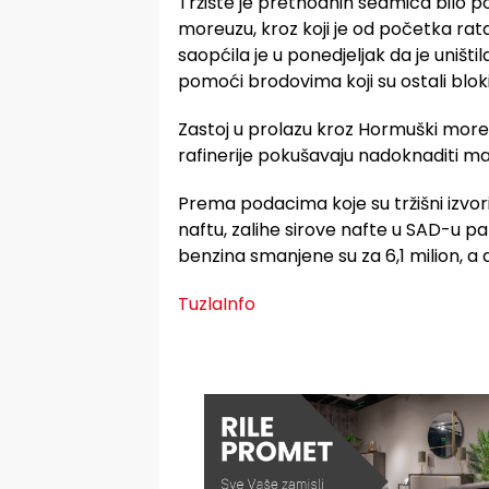
Tržište je prethodnih sedmica bilo
moreuzu, kroz koji je od početka ra
saopćila je u ponedjeljak da je uništi
pomoći brodovima koji su ostali bloki
Zastoj u prolazu kroz Hormuški moreuz
rafinerije pokušavaju nadoknaditi m
Prema podacima koje su tržišni izvori 
naftu, zalihe sirove nafte u SAD-u pa
benzina smanjene su za 6,1 milion, a d
TuzlaInfo