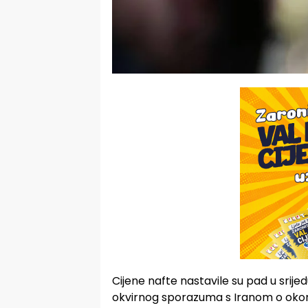
Cijene nafte nastavile su pad u srije
okvirnog sporazuma s Iranom o okonča