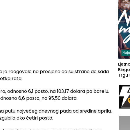
Najn
Ljetno
Bingo
šte je reagovalo na procjene da su strane do sada
Trgu
etka rata.
ara, odnosno 6,1 posto, na 103,17 dolara po barelu.
odnosno 6,6 posto, na 95,50 dolara.
na putu najvećeg dnevnog pada od sredine aprila,
zgubila oko četiri posto.