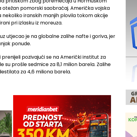
 pod pritiskom zbog poremećaja u Hormuškom
ta otežan pomorski saobraćaj. Američka vojska
la nekoliko iranskih manjih plovila tokom akcije
rani pri izlasku iz moreuza.
 utjecao je na globalne zalihe nafte i goriva, jer
anjak ponude.
prenijeli pozivajući se na Američki institut za
le su prošle sedmice za 8,1 milion barela. Zalihe
estilata za 4,6 miliona barela.