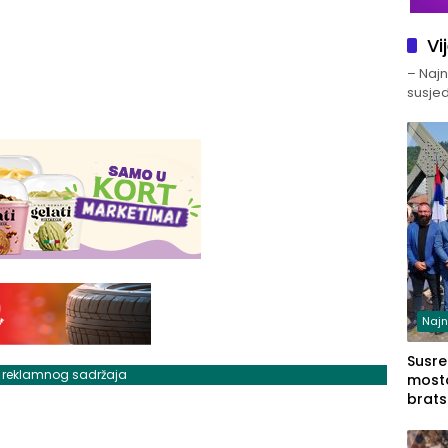
Vi
– Najno
susjed
Najn
Susret
j reklamnog sadržaja
mosto
brats
Zvorn
Zvorn