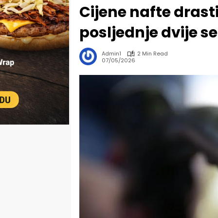
Cijene nafte drasti
posljednje dvije 
Admin1
2 Min Read
07/05/2026