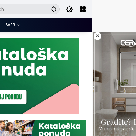
WEB
×