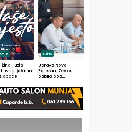
(FOTO)
ovije
Biznis
 kino Tuzla:
Uprava Nove
 i ovog ljeta na
Željezare Zenica
 slobode
odbila oba
prijedloga Vlade
FBiH: Ustrajni da je
stečaj jedino rješenje