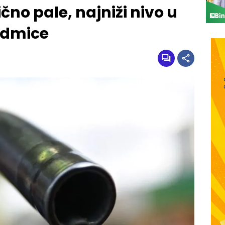
čno pale, najniži nivo u
sedmice