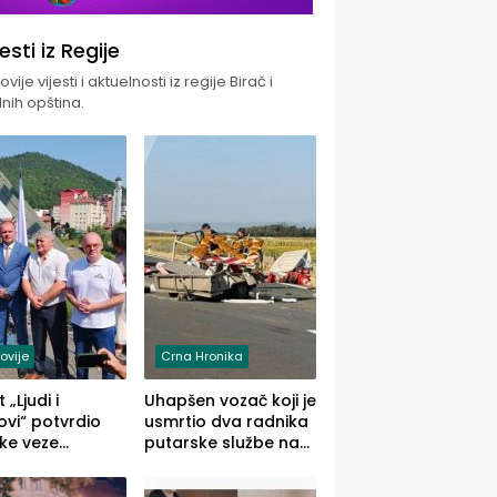
jesti iz Regije
vije vijesti i aktuelnosti iz regije Birač i
nih opština.
ovije
Crna Hronika
 „Ljudi i
Uhapšen vozač koji je
vi“ potvrdio
usmrtio dva radnika
ke veze
putarske službe na
ika i Malog
putu od Loznice
ika
prema Šapcu