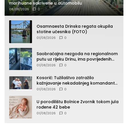
marihuane sakrivene u automobilu
08/08/2026
0
Osamnaesta Drinska regata okupila
stotine učesnika (FOTO)
01/08/2026
0
Saobraćajna nezgoda na regionalnom
putu uz rijeku Drinu, ima povrijeđenih
lica (FOTO)
01/08/2026
0
Kosorić: Tužilaštvo zatražilo
kažnjavanje nekadašnjeg komandanta
Vlaseničke brigade
01/08/2026
0
U porodilištu Bolnice Zvornik tokom jula
rođene 42 bebe
01/08/2026
0