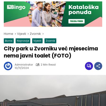
Home
Vijesti
Zvornik
Biznis
Najnovije
Vijesti
Zvornik
City park u Zvorniku već mjesecima
nema javni toalet (FOTO)
Administrator
2 Min Read
10/11/2024