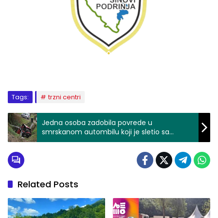
Tags:
trzni centri
Jedna osoba zadobila povrede u
smrskanom autombilu koji je sletio sa
magistralnog puta Zvornik-Tuzla (FOTO)
Related Posts