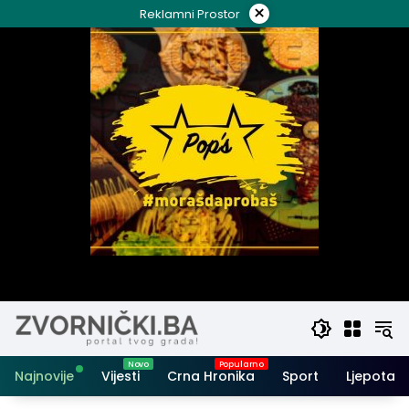
Skip
×
Reklamni Prostor
to
content
Najnovije
Vijesti
Crna Hronika
Sport
Ljepota i 