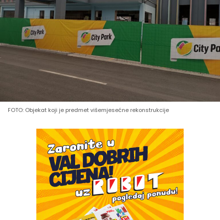
FOTO: Objekat koji je predmet višemjesećne rekonstrukcije