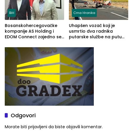
BiH
Crna Hronika
Bosanskohercegovačke
Uhapšen vozač koji je
kompanije AS Holding i
usmrtio dva radnika
EDOM Connect zajedno se
putarske službe na putu
šire na tržište Maroka
od Loznice prema Šapcu
(FOTO)
Odgovori
Morate biti
prijavljeni
da biste objavili komentar.