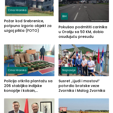
Crna Hronika
BiH
Požar kod Srebrenice,
potpuno izgorio objekt za
Pokušao podmititi carinika
uzgoj pilića (FOTO)
u Orašju sa 50 KM, dobio
osuđujuću presudu
Crna Hronika
Najnovije
Policija otkrila plantažu sa
Susret „Ljudi i mostovi“
206 stabljika indijske
potvrdio bratske veze
konoplje i kokain,
Zvornika i Malog Zvornika
uhapšena jedna osoba
(FOTO)