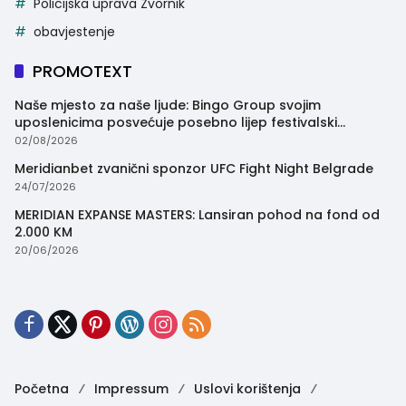
Policijska uprava Zvornik
obavjestenje
PROMOTEXT
Naše mjesto za naše ljude: Bingo Group svojim
uposlenicima posvećuje posebno lijep festivalski
trenutak
02/08/2026
Meridianbet zvanični sponzor UFC Fight Night Belgrade
24/07/2026
MERIDIAN EXPANSE MASTERS: Lansiran pohod na fond od
2.000 KM
20/06/2026
Početna
Impressum
Uslovi korištenja