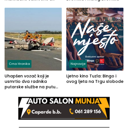
automobilu
Crna Hronika
Najnovije
Uhapšen vozač koji je
Ljetno kino Tuzla: Bingo i
usmrtio dva radnika
ovog ljeta na Trgu slobode
putarske službe na putu
od Loznice prema Šapcu
(FOTO)