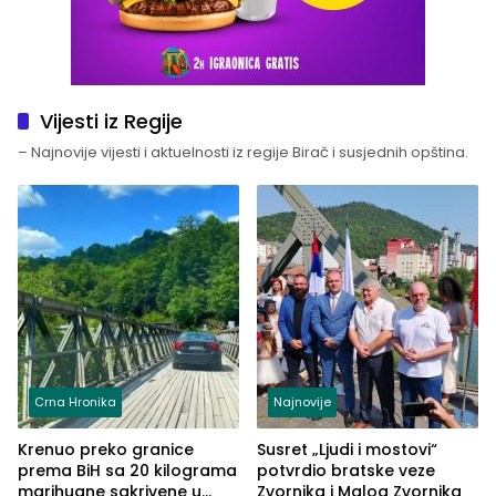
Vijesti iz Regije
– Najnovije vijesti i aktuelnosti iz regije Birač i susjednih opština.
Crna Hronika
Najnovije
Krenuo preko granice
Susret „Ljudi i mostovi“
prema BiH sa 20 kilograma
potvrdio bratske veze
marihuane sakrivene u
Zvornika i Malog Zvornika