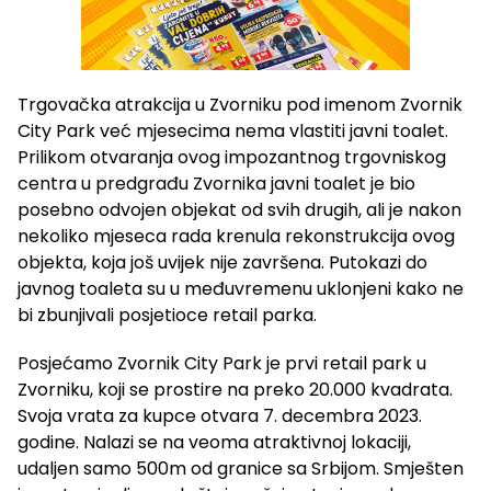
Trgovačka atrakcija u Zvorniku pod imenom Zvornik
City Park već mjesecima nema vlastiti javni toalet.
Prilikom otvaranja ovog impozantnog trgovniskog
centra u predgrađu Zvornika javni toalet je bio
posebno odvojen objekat od svih drugih, ali je nakon
nekoliko mjeseca rada krenula rekonstrukcija ovog
objekta, koja još uvijek nije završena. Putokazi do
javnog toaleta su u međuvremenu uklonjeni kako ne
bi zbunjivali posjetioce retail parka.
Posjećamo Zvornik City Park je prvi retail park u
Zvorniku, koji se prostire na preko 20.000 kvadrata.
Svoja vrata za kupce otvara 7. decembra 2023.
godine. Nalazi se na veoma atraktivnoj lokaciji,
udaljen samo 500m od granice sa Srbijom. Smješten