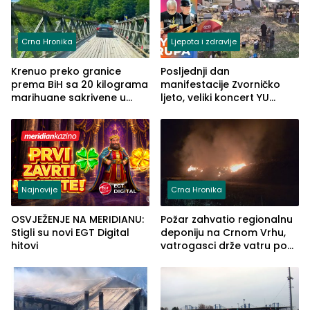
Crna Hronika
Ljepota i zdravlje
Krenuo preko granice
Posljednji dan
prema BiH sa 20 kilograma
manifestacije Zvorničko
marihuane sakrivene u
ljeto, veliki koncert YU
automobilu
grupe zatvara program
ove godine
Najnovije
Crna Hronika
OSVJEŽENJE NA MERIDIANU:
Požar zahvatio regionalnu
Stigli su novi EGT Digital
deponiju na Crnom Vrhu,
hitovi
vatrogasci drže vatru pod
kontrolom (FOTO)