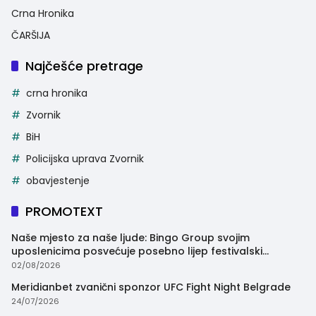
Crna Hronika
ČARŠIJA
Najčešće pretrage
crna hronika
Zvornik
BiH
Policijska uprava Zvornik
obavjestenje
PROMOTEXT
Naše mjesto za naše ljude: Bingo Group svojim
uposlenicima posvećuje posebno lijep festivalski
trenutak
02/08/2026
Meridianbet zvanični sponzor UFC Fight Night Belgrade
24/07/2026