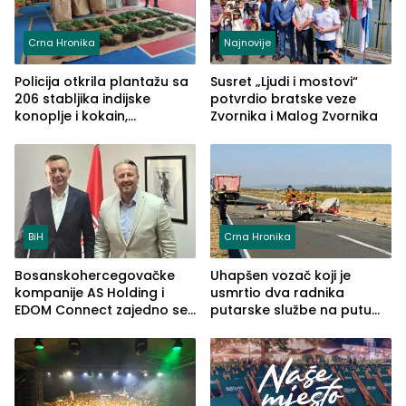
Crna Hronika
Najnovije
Policija otkrila plantažu sa
Susret „Ljudi i mostovi“
206 stabljika indijske
potvrdio bratske veze
konoplje i kokain,
Zvornika i Malog Zvornika
uhapšena jedna osoba
(FOTO)
BiH
Crna Hronika
Bosanskohercegovačke
Uhapšen vozač koji je
kompanije AS Holding i
usmrtio dva radnika
EDOM Connect zajedno se
putarske službe na putu
šire na tržište Maroka
od Loznice prema Šapcu
(FOTO)