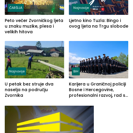
ČARŠIJA
Najnovije
Peto večer Zvorničkog ljeta
Ljetno kino Tuzla: Bingo i
u znaku muzike, plesa i
ovog ljeta na Trgu slobode
velikih hitova
Najnovije
BiH
U petak bez struje dva
Karijera u Graničnoj policiji
naselja na području
Bosne i Hercegovine,
Zvornika
profesionalni razvoj, rad sa
savremenom opremom i
služba građanima