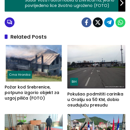
Sudar voza i automobila u Živinicama, jedno
povrijeđeno lice životno ugroženo (FOTO)
Related Posts
Crna Hronika
BiH
Požar kod Srebrenice,
potpuno izgorio objekt za
Pokušao podmititi carinika
uzgoj pilića (FOTO)
u Orašju sa 50 KM, dobio
osuđujuću presudu