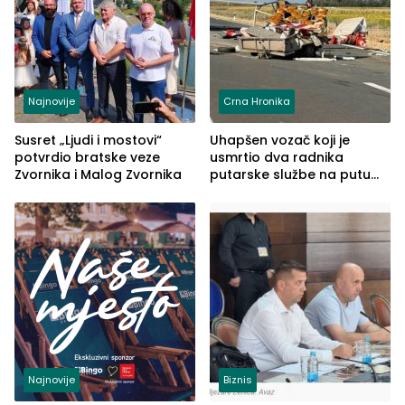
Najnovije
Crna Hronika
Susret „Ljudi i mostovi“
Uhapšen vozač koji je
potvrdio bratske veze
usmrtio dva radnika
Zvornika i Malog Zvornika
putarske službe na putu
od Loznice prema Šapcu
(FOTO)
Najnovije
Biznis