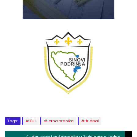
Tags:
BiH
crna hronika
fudbal