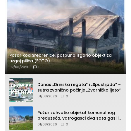
Požar kod Srebrenice, potpuno izgorio objekt za
uzgoj pilića (FOTO)
07/08/2026
0
Danas „Drinska regata“ i „Spustijada“ –
sutra zvanično počinje „Zvorničko ljeto“
01/08/2026
0
Požar zahvatio objekat komunalnog
preduzeća, vatrogasci dva sata gasili
vatru (FOTO)
01/08/2026
0