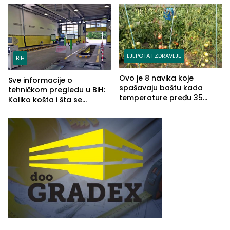
jezera
LJEPOTA I ZDRAVLJE
BiH
Ovo je 8 navika koje
Sve informacije o
spašavaju baštu kada
tehničkom pregledu u BiH:
temperature pređu 35
Koliko košta i šta se
stepeni
pregleda