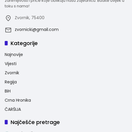
zanimljivosti i priče koje oblikuju našu zajednicu. Budite uvijek u
toku s nama!
Zvornik, 75400
zvornicki@gmail.com
Kategorije
Najnovije
Vijesti
Zvornik
Regija
BiH
Crna Hronika
ČARŠIJA
Najčešće pretrage