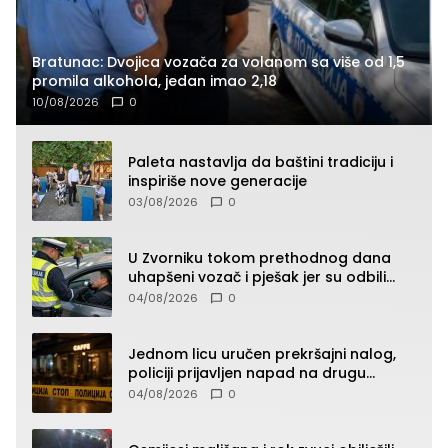
Bratunac: Dvojica vozača za volanom sa više od 1,5
promila alkohola, jedan imao 2,18
10/08/2026
0
Paleta nastavlja da baštini tradiciju i
inspiriše nove generacije
03/08/2026
0
U Zvorniku tokom prethodnog dana
uhapšeni vozač i pješak jer su odbili
testiranje na prisustvo droge
04/08/2026
0
Jednom licu uručen prekršajni nalog,
policiji prijavljen napad na drugu
osobu!?
04/08/2026
0