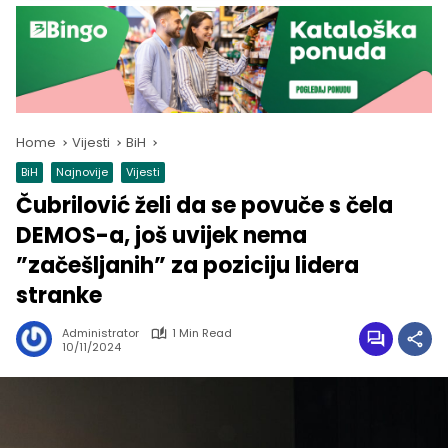
Home
Vijesti
BiH
BiH
Najnovije
Vijesti
Čubrilović želi da se povuče s čela
DEMOS-a, još uvijek nema
”začešljanih” za poziciju lidera
stranke
Administrator
1 Min Read
10/11/2024