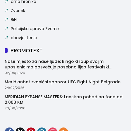
crna hronika
Zvornik
BiH
Policijska uprava Zvornik
obavjestenje
PROMOTEXT
Naše mjesto za naše ljude: Bingo Group svojim
uposlenicima posvećuje posebno lijep festivalski
trenutak
02/08/2026
Meridianbet zvanični sponzor UFC Fight Night Belgrade
24/07/2026
MERIDIAN EXPANSE MASTERS: Lansiran pohod na fond od
2.000 KM
20/06/2026