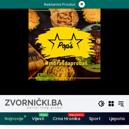
Skip
×
Reklamni Prostor
to
content
Najnovije
Vijesti
Crna Hronika
Sport
Ljepota i 