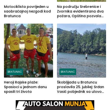
Motociklista povrijeđen u
Na području Srebrenice i
saobraćajnoj nezgodi kod
Zvornika evidentirana dva
Bratunca
požara, Opština pozvala
na smirivanje tenzija
BRATUNAC
BRATUNAC
Heroji Rajske plaže:
Škobljijada u Bratuncu
Spasioci u jednom danu
proslavila 25. jubilej: Srđan
spasili tri života
Vasić pobjednik sa ulovom
od 2.040 grama (FOTO)