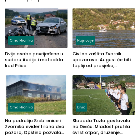
Crna Hronika
Najnovije
Dvije osobe povrijeđene u
Civilna zaštita Zvornik
sudaru Audija i motocikla
upozorava: August će biti
kod Pilice
topliji od prosjeka,
povećan rizik od požara i
nestašice vode
Crna Hronika
Divič
Na području Srebrenice i
Sloboda Tuzla gostovala
Zvornika evidentirana dva
na Diviču: Mladost pružila
požara, Opština pozvala
čvrst otpor, druženje
na smirivanje tenzija
nastavljeno uz obalu