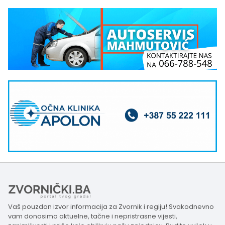
Vaš pouzdan izvor informacija za Zvornik i regiju! Svakodnevno
vam donosimo aktuelne, tačne i nepristrasne vijesti,