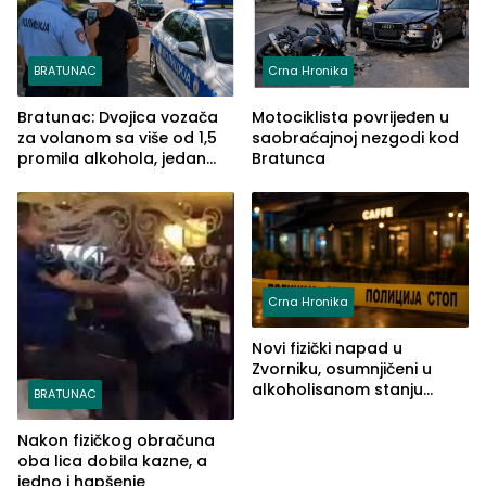
BRATUNAC
Crna Hronika
Bratunac: Dvojica vozača
Motociklista povrijeđen u
za volanom sa više od 1,5
saobraćajnoj nezgodi kod
promila alkohola, jedan
Bratunca
imao 2,18
Crna Hronika
Novi fizički napad u
Zvorniku, osumnjičeni u
alkoholisanom stanju
BRATUNAC
udario drugo lice i razbio
telefon
Nakon fizičkog obračuna
oba lica dobila kazne, a
jedno i hapšenje