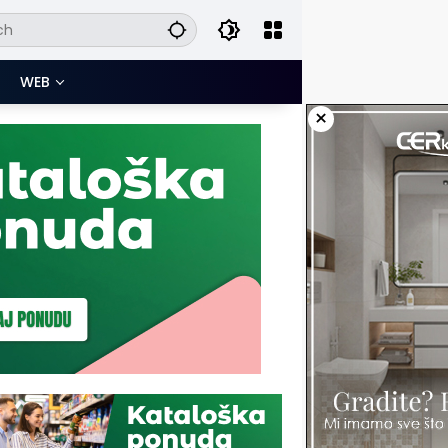
WEB
×