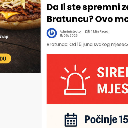
Da li ste spremni 
Bratuncu? Ovo mor
Administrator
1 Min Read
11/06/2025
Bratunac: Od 15. juna svakog mjesec