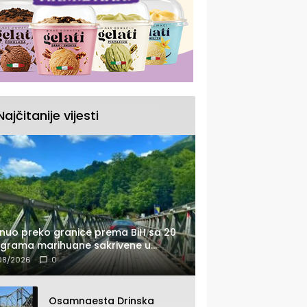
Najčitanije vijesti
nuo preko granice prema BiH sa 20
ograma marihuane sakrivene u
tomobilu
08/2026
0
Osamnaesta Drinska