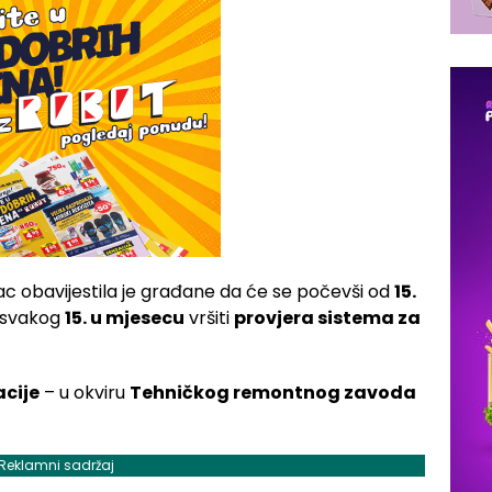
nac obavijestila je građane da će se počevši od
15.
, svakog
15. u mjesecu
vršiti
provjera sistema za
acije
– u okviru
Tehničkog remontnog zavoda
Reklamni sadržaj