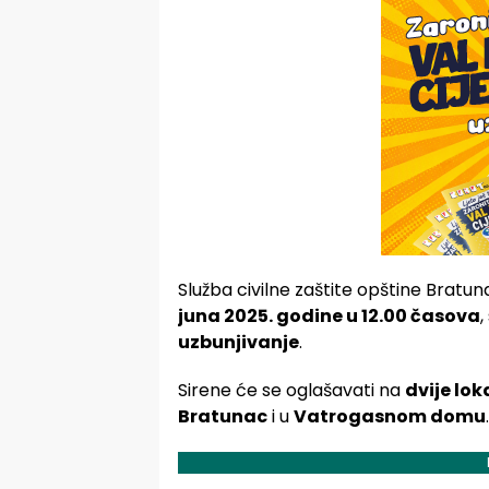
Služba civilne zaštite opštine Bratu
juna 2025. godine u 12.00 časova
uzbunjivanje
.
Sirene će se oglašavati na
dvije lok
Bratunac
i u
Vatrogasnom domu
.