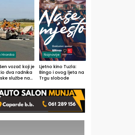
 Hronika
Najnovije
en vozač koji je
Ljetno kino Tuzla:
io dva radnika
Bingo i ovog ljeta na
ske službe na
Trgu slobode
od Loznice
a Šapcu
O)