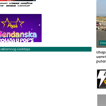
Crna
j reklamnog sadržaja
Uhapš
usmrt
putar
putu 
prem
(FOT