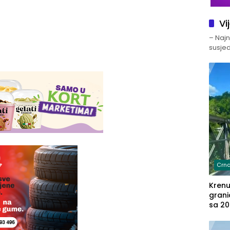
Vi
– Najno
susjed
Crna
Kren
grani
sa 20
marih
u aut