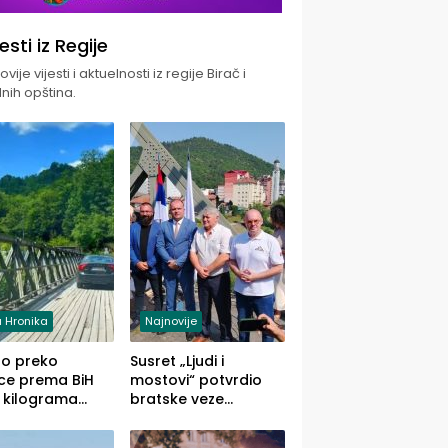
jesti iz Regije
vije vijesti i aktuelnosti iz regije Birač i
nih opština.
 Hronika
Najnovije
uo preko
Susret „Ljudi i
ce prema BiH
mostovi“ potvrdio
 kilograma
bratske veze
uane sakrivene
Zvornika i Malog
omobilu
Zvornika